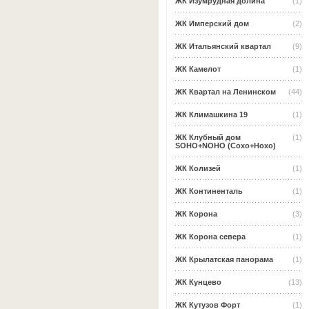
ЖК Изумрудная долина
(1)
ЖК Имперский дом
(2)
ЖК Итальянский квартал
(9)
ЖК Камелот
(1)
ЖК Квартал на Ленинском
(44)
ЖК Климашкина 19
(1)
ЖК Клубный дом
(1)
SOHO+NOHO (Сохо+Нохо)
ЖК Колизей
(1)
ЖК Континенталь
(1)
ЖК Корона
(3)
ЖК Корона севера
(1)
ЖК Крылатская панорама
(1)
ЖК Кунцево
(13)
ЖК Кутузов Форт
(1)