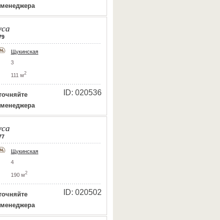
 менеджера
уса
79
Щукинская
3
2
111 м
ID: 020536
точняйте
 менеджера
уса
77
Щукинская
4
2
190 м
ID: 020502
точняйте
 менеджера