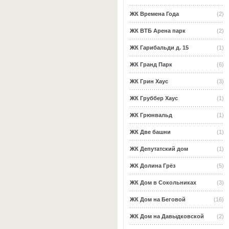
ЖК Времена Года
(2)
ЖК ВТБ Арена парк
(2)
ЖК Гарибальди д. 15
(1)
ЖК Гранд Парк
(6)
ЖК Грин Хаус
(3)
ЖК Груббер Хаус
(1)
ЖК Грюнвальд
(1)
ЖК Две башни
(1)
ЖК Депутатский дом
(1)
ЖК Долина Грёз
(5)
ЖК Дом в Сокольниках
(3)
ЖК Дом на Беговой
(16)
ЖК Дом на Давыдковской
(2)