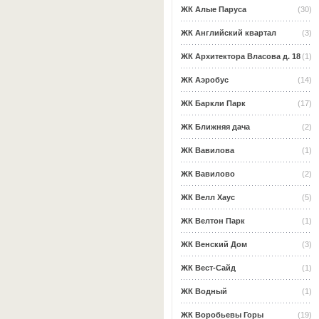
ЖК Алые Паруса
(30)
ЖК Английский квартал
(3)
ЖК Архитектора Власова д. 18
(1)
ЖК Аэробус
(14)
ЖК Баркли Парк
(17)
ЖК Ближняя дача
(2)
ЖК Вавилова
(1)
ЖК Вавилово
(2)
ЖК Велл Хаус
(5)
ЖК Велтон Парк
(1)
ЖК Венский Дом
(3)
ЖК Вест-Сайд
(1)
ЖК Водный
(1)
ЖК Воробьевы Горы
(19)