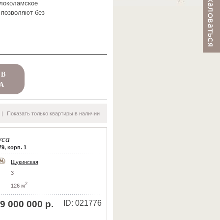
олоколамское
 позволяют без
 В
А
|
Показать только квартиры в наличии
уса
9, корп. 1
Щукинская
3
2
126 м
9 000 000 р.
ID: 021776