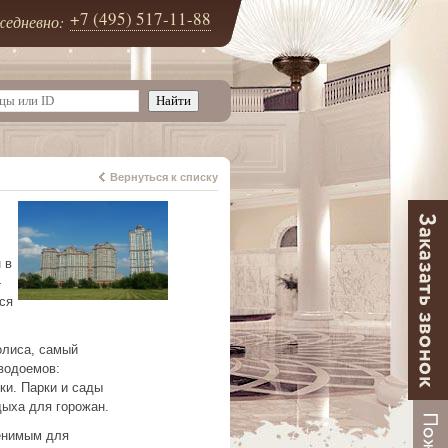
+7 (495) 517-11-88
едневно:
Вернуться к списку
 в
-
ся
олиса, самый
водоемов:
ки. Парки и сады
дыха для горожан.
ценимым для