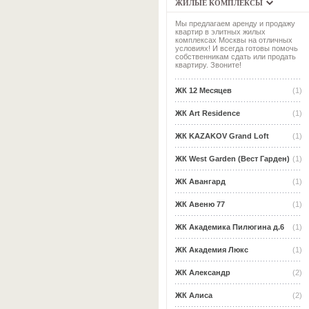
ЖИЛЫЕ КОМПЛЕКСЫ
Мы предлагаем аренду и продажу
квартир в элитных жилых
комплексах Москвы на отличных
условиях! И всегда готовы помочь
собственникам сдать или продать
квартиру. Звоните!
ЖК 12 Месяцев
(1)
ЖК Art Residence
(1)
ЖК KAZAKOV Grand Loft
(1)
ЖК West Garden (Вест Гарден)
(1)
ЖК Авангард
(1)
ЖК Авеню 77
(1)
ЖК Академика Пилюгина д.6
(1)
ЖК Академия Люкс
(1)
ЖК Александр
(2)
ЖК Алиса
(2)