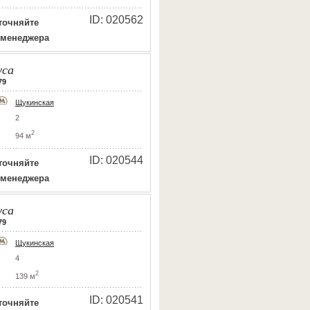
ID: 020562
точняйте
 менеджера
уса
79
Щукинская
2
2
94 м
ID: 020544
точняйте
 менеджера
уса
79
Щукинская
4
2
139 м
ID: 020541
точняйте