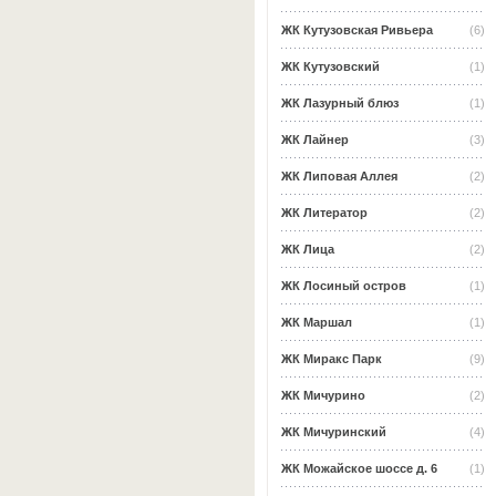
ЖК Кутузовская Ривьера
(6)
ЖК Кутузовский
(1)
ЖК Лазурный блюз
(1)
ЖК Лайнер
(3)
ЖК Липовая Аллея
(2)
ЖК Литератор
(2)
ЖК Лица
(2)
ЖК Лосиный остров
(1)
ЖК Маршал
(1)
ЖК Миракс Парк
(9)
ЖК Мичурино
(2)
ЖК Мичуринский
(4)
ЖК Можайское шоссе д. 6
(1)