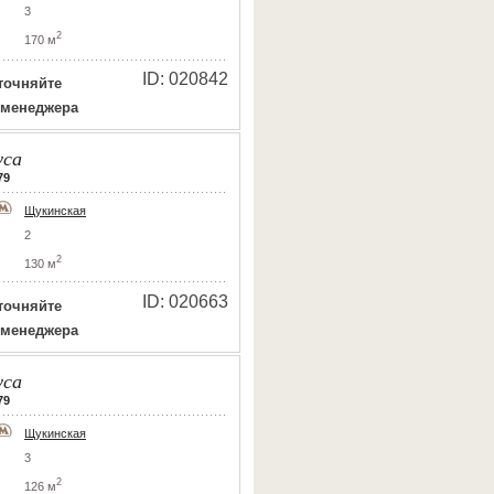
3
2
170 м
ID: 020842
точняйте
 менеджера
уса
79
Щукинская
2
2
130 м
ID: 020663
точняйте
 менеджера
уса
79
Щукинская
3
2
126 м