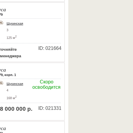
уса
79
Щукинская
3
2
125 м
ID: 021664
точняйте
 менеджера
уса
9, корп. 1
Скоро
Щукинская
освободится
4
2
168 м
8 000 000 р.
ID: 021331
уса