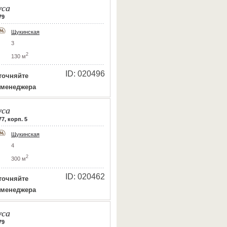
уса
79
Щукинская
3
2
130 м
ID: 020496
точняйте
 менеджера
уса
7, корп. 5
Щукинская
4
2
300 м
ID: 020462
точняйте
 менеджера
уса
79