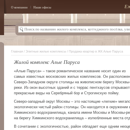
Еж
О компании
Наши офисы
Главная
/
Элитные жилые комплексы
/ Продажа квартир в ЖК Алые Паруса
Жилой комплекс Алые Паруса
«Алые Паруса» – такое романтическое название носит один из
самых известных московских жилых комплексов. Он расположен
Северо-Западном округе столицы на живописном берегу Москвы
реки. Из окон высотных зданий и с террас пентхаусов открывают
прекрасные виды на Серебряный бор и Строгинскую пойму.
Северо-западный округ Москвы – это настоящие «легкие» мегап
экологически чистый район столицы. Он находится в окружении 
Химкинского водохранилища, канала имени Москвы и Москвы-ре
на берегу Химкинского водохранилища – излюбленные места от
В сочетании с экологичностью, район обладает еще одним нео