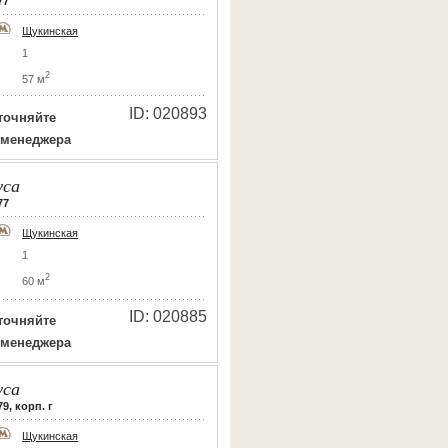
77
Щукинская
1
2
57 м
ID: 020893
точняйте
 менеджера
уса
77
Щукинская
1
2
60 м
ID: 020885
точняйте
 менеджера
уса
9, корп. г
Щукинская