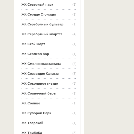
ЖК Северный парк
(1)
ЖК Сердце Столицы
(1)
ЖК Серебряный бульвар
(1)
ЖК Серебряный квартет
(4)
ЖК Скай Форт
(1)
ЖК Сколков бор
(1)
ЖК Смоленская застава
(4)
ЖК Созвездие Капитал
(3)
ЖК Соколиное гнездо
(3)
ЖК Солнечный берег
(1)
ЖК Солнце
(1)
ЖК Суворов Парк
(1)
ЖК Тверской
(1)
ЖК ТриБеКа
(3)