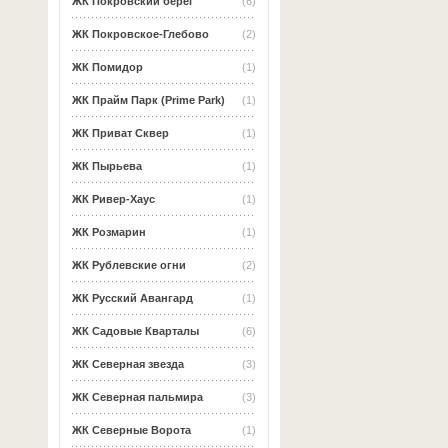
ЖК Покровский берег
(6)
ЖК Покровское-Глебово
(2)
ЖК Помидор
(1)
ЖК Прайм Парк (Prime Park)
(1)
ЖК Приват Сквер
(1)
ЖК Пырьева
(1)
ЖК Ривер-Хаус
(1)
ЖК Розмарин
(1)
ЖК Рублевские огни
(2)
ЖК Русский Авангард
(1)
ЖК Садовые Кварталы
(6)
ЖК Северная звезда
(3)
ЖК Северная пальмира
(3)
ЖК Северные Ворота
(1)