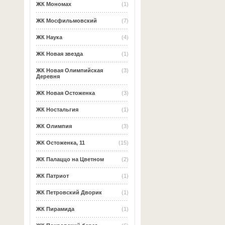
ЖК Мономах
(1)
ЖК Мосфильмовский
(7)
ЖК Наука
(4)
ЖК Новая звезда
(1)
ЖК Новая Олимпийская
(3)
Деревня
ЖК Новая Остоженка
(3)
ЖК Ностальгия
(1)
ЖК Олимпия
(3)
ЖК Остоженка, 11
(15)
ЖК Палаццо на Цветном
(2)
ЖК Патриот
(1)
ЖК Петровский Дворик
(1)
ЖК Пирамида
(1)