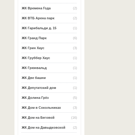
ЖК Времена Года
(2)
ЖК ВТБ Арена парк
(2)
ЖК Гарибальди д. 15
(1)
ЖК Гранд Парк
(6)
ЖК Грин Хаус
(3)
ЖК Груббер Хаус
(1)
ЖК Грюнвальд
(1)
ЖК Две башни
(1)
ЖК Депутатский дом
(1)
ЖК Долина Грёз
(5)
ЖК Дом в Сокольниках
(3)
ЖК Дом на Беговой
(16)
ЖК Дом на Давыдковской
(2)