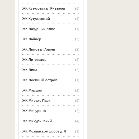
ЖК Кутузовская Ривьера
(6)
ЖК Кутузовский
(1)
ЖК Лазурный блюз
(1)
ЖК Лайнер
(3)
ЖК Липовая Аллея
(2)
ЖК Литератор
(2)
ЖК Лица
(2)
ЖК Лосиный остров
(1)
ЖК Маршал
(1)
ЖК Миракс Парк
(9)
ЖК Мичурино
(2)
ЖК Мичуринский
(4)
ЖК Можайское шоссе д. 6
(1)