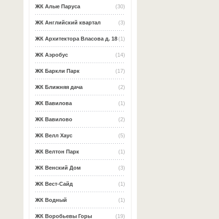
ЖК Алые Паруса
(30)
ЖК Английский квартал
(3)
ЖК Архитектора Власова д. 18
(1)
ЖК Аэробус
(14)
ЖК Баркли Парк
(17)
ЖК Ближняя дача
(2)
ЖК Вавилова
(1)
ЖК Вавилово
(2)
ЖК Велл Хаус
(5)
ЖК Велтон Парк
(1)
ЖК Венский Дом
(3)
ЖК Вест-Сайд
(1)
ЖК Водный
(1)
ЖК Воробьевы Горы
(19)