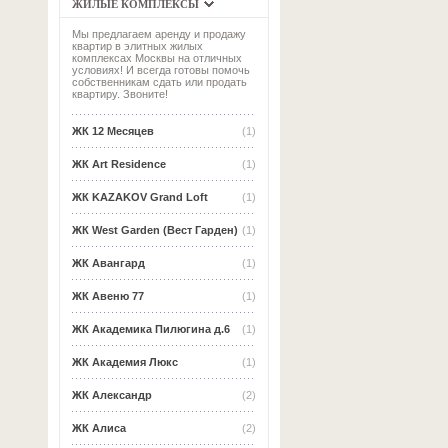
ЖИЛЫЕ КОМПЛЕКСЫ
Мы предлагаем аренду и продажу
квартир в элитных жилых
комплексах Москвы на отличных
условиях! И всегда готовы помочь
собственникам сдать или продать
квартиру. Звоните!
ЖК 12 Месяцев
(1)
ЖК Art Residence
(1)
ЖК KAZAKOV Grand Loft
(1)
ЖК West Garden (Вест Гарден)
(1)
ЖК Авангард
(1)
ЖК Авеню 77
(1)
ЖК Академика Пилюгина д.6
(1)
ЖК Академия Люкс
(1)
ЖК Александр
(2)
ЖК Алиса
(2)