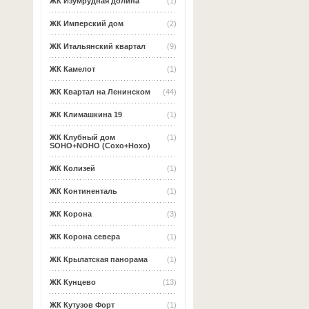
ЖК Изумрудная долина
(1)
ЖК Имперский дом
(2)
ЖК Итальянский квартал
(9)
ЖК Камелот
(1)
ЖК Квартал на Ленинском
(44)
ЖК Климашкина 19
(1)
ЖК Клубный дом
(1)
SOHO+NOHO (Сохо+Нохо)
ЖК Колизей
(1)
ЖК Континенталь
(1)
ЖК Корона
(3)
ЖК Корона севера
(1)
ЖК Крылатская панорама
(1)
ЖК Кунцево
(13)
ЖК Кутузов Форт
(1)