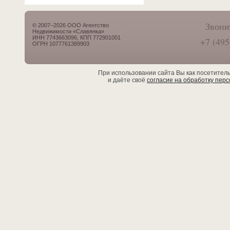
Звони
© 2007–2026 ООО Агентство
Недвижимости «Славянка»
ИНН 7743663096, КПП 772901001
+7 (495
ОГРН 1077761389903
При использовании сайта Вы как посетител
и даёте своё
согласие на обработку пер