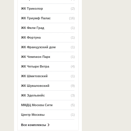
ЖК Триколор
(2)
ЖК Триумф Палас
(16)
ЖК Фили Град
(1)
ЖК Фортуна
(1)
ЖК Французский дом
(1)
ЖК Чемпион Парк
(1)
ЖК Четыре Ветра
(4)
ЖК Шмитовский
(1)
ЖК Шуваловский
(9)
ЖК Эдельвейс
(3)
ММДЦ Москва Сити
(5)
Центр Москвы
(1)
Все комплексы