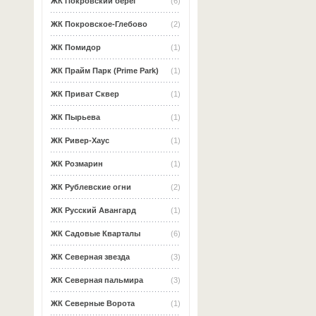
ЖК Покровский берег
(6)
ЖК Покровское-Глебово
(2)
ЖК Помидор
(1)
ЖК Прайм Парк (Prime Park)
(1)
ЖК Приват Сквер
(1)
ЖК Пырьева
(1)
ЖК Ривер-Хаус
(1)
ЖК Розмарин
(1)
ЖК Рублевские огни
(2)
ЖК Русский Авангард
(1)
ЖК Садовые Кварталы
(6)
ЖК Северная звезда
(3)
ЖК Северная пальмира
(3)
ЖК Северные Ворота
(1)