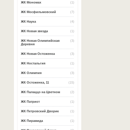
ЖК Мономах
(1)
ЖК Мосфильмовский
(7)
ЖК Наука
(4)
ЖК Новая звезда
(1)
ЖК Новая Олимпийская
(3)
Деревня
ЖК Новая Остоженка
(3)
ЖК Ностальгия
(1)
ЖК Олимпия
(3)
ЖК Остоженка, 11
(15)
ЖК Палаццо на Цветном
(2)
ЖК Патриот
(1)
ЖК Петровский Дворик
(1)
ЖК Пирамида
(1)