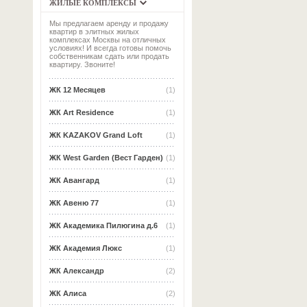
ЖИЛЫЕ КОМПЛЕКСЫ
Мы предлагаем аренду и продажу
квартир в элитных жилых
комплексах Москвы на отличных
условиях! И всегда готовы помочь
собственникам сдать или продать
квартиру. Звоните!
ЖК 12 Месяцев
(1)
ЖК Art Residence
(1)
ЖК KAZAKOV Grand Loft
(1)
ЖК West Garden (Вест Гарден)
(1)
ЖК Авангард
(1)
ЖК Авеню 77
(1)
ЖК Академика Пилюгина д.6
(1)
ЖК Академия Люкс
(1)
ЖК Александр
(2)
ЖК Алиса
(2)