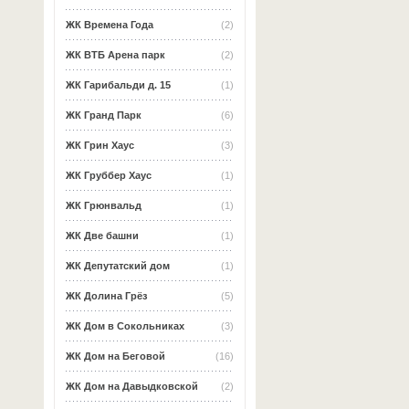
ЖК Времена Года
(2)
ЖК ВТБ Арена парк
(2)
ЖК Гарибальди д. 15
(1)
ЖК Гранд Парк
(6)
ЖК Грин Хаус
(3)
ЖК Груббер Хаус
(1)
ЖК Грюнвальд
(1)
ЖК Две башни
(1)
ЖК Депутатский дом
(1)
ЖК Долина Грёз
(5)
ЖК Дом в Сокольниках
(3)
ЖК Дом на Беговой
(16)
ЖК Дом на Давыдковской
(2)