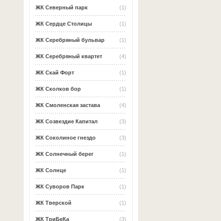
ЖК Северный парк
(1)
ЖК Сердце Столицы
(1)
ЖК Серебряный бульвар
(1)
ЖК Серебряный квартет
(4)
ЖК Скай Форт
(1)
ЖК Сколков бор
(1)
ЖК Смоленская застава
(4)
ЖК Созвездие Капитал
(3)
ЖК Соколиное гнездо
(3)
ЖК Солнечный берег
(1)
ЖК Солнце
(1)
ЖК Суворов Парк
(1)
ЖК Тверской
(1)
ЖК ТриБеКа
(3)