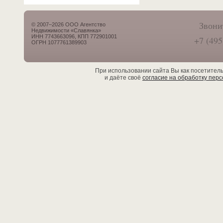
Звони
© 2007–2026 ООО Агентство
Недвижимости «Славянка»
ИНН 7743663096, КПП 772901001
+7 (495
ОГРН 1077761389903
При использовании сайта Вы как посетител
и даёте своё
согласие на обработку пер