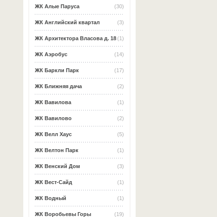
ЖК Алые Паруса
(30)
ЖК Английский квартал
(3)
ЖК Архитектора Власова д. 18
(1)
ЖК Аэробус
(14)
ЖК Баркли Парк
(17)
ЖК Ближняя дача
(2)
ЖК Вавилова
(1)
ЖК Вавилово
(2)
ЖК Велл Хаус
(5)
ЖК Велтон Парк
(1)
ЖК Венский Дом
(3)
ЖК Вест-Сайд
(1)
ЖК Водный
(1)
ЖК Воробьевы Горы
(19)