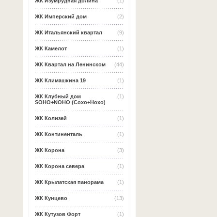
ЖК Изумрудная долина
(1)
ЖК Имперский дом
(2)
ЖК Итальянский квартал
(9)
ЖК Камелот
(1)
ЖК Квартал на Ленинском
(44)
ЖК Климашкина 19
(1)
ЖК Клубный дом
(1)
SOHO+NOHO (Сохо+Нохо)
ЖК Колизей
(1)
ЖК Континенталь
(1)
ЖК Корона
(3)
ЖК Корона севера
(1)
ЖК Крылатская панорама
(1)
ЖК Кунцево
(13)
ЖК Кутузов Форт
(1)