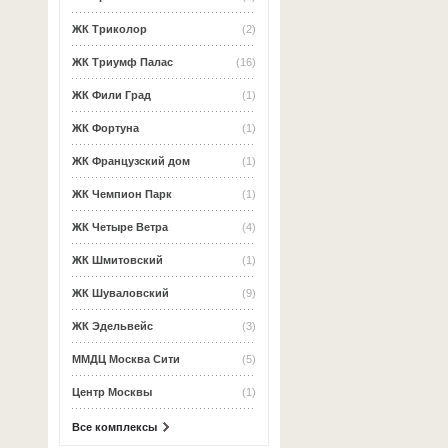
ЖК Триколор
(2)
ЖК Триумф Палас
(16)
ЖК Фили Град
(1)
ЖК Фортуна
(1)
ЖК Французский дом
(1)
ЖК Чемпион Парк
(1)
ЖК Четыре Ветра
(4)
ЖК Шмитовский
(1)
ЖК Шуваловский
(9)
ЖК Эдельвейс
(3)
ММДЦ Москва Сити
(5)
Центр Москвы
(1)
Все комплексы