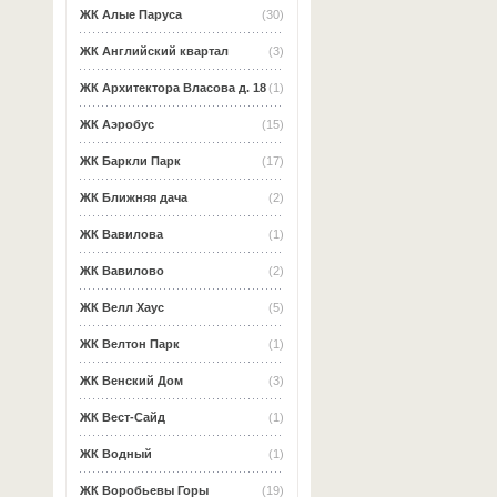
ЖК Алые Паруса
(30)
ЖК Английский квартал
(3)
ЖК Архитектора Власова д. 18
(1)
ЖК Аэробус
(15)
ЖК Баркли Парк
(17)
ЖК Ближняя дача
(2)
ЖК Вавилова
(1)
ЖК Вавилово
(2)
ЖК Велл Хаус
(5)
ЖК Велтон Парк
(1)
ЖК Венский Дом
(3)
ЖК Вест-Сайд
(1)
ЖК Водный
(1)
ЖК Воробьевы Горы
(19)