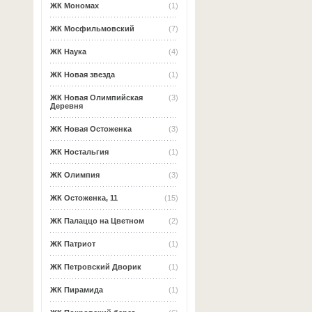
ЖК Мономах
(1)
ЖК Мосфильмовский
(7)
ЖК Наука
(4)
ЖК Новая звезда
(1)
ЖК Новая Олимпийская
(3)
Деревня
ЖК Новая Остоженка
(3)
ЖК Ностальгия
(1)
ЖК Олимпия
(3)
ЖК Остоженка, 11
(15)
ЖК Палаццо на Цветном
(2)
ЖК Патриот
(1)
ЖК Петровский Дворик
(1)
ЖК Пирамида
(1)