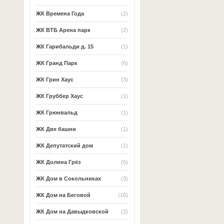
ЖК Времена Года
(2)
ЖК ВТБ Арена парк
(2)
ЖК Гарибальди д. 15
(1)
ЖК Гранд Парк
(6)
ЖК Грин Хаус
(3)
ЖК Груббер Хаус
(1)
ЖК Грюнвальд
(1)
ЖК Две башни
(1)
ЖК Депутатский дом
(1)
ЖК Долина Грёз
(5)
ЖК Дом в Сокольниках
(3)
ЖК Дом на Беговой
(16)
ЖК Дом на Давыдковской
(2)