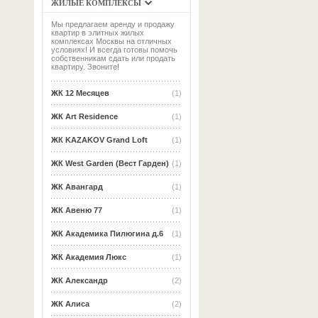
ЖИЛЫЕ КОМПЛЕКСЫ
Мы предлагаем аренду и продажу
квартир в элитных жилых
комплексах Москвы на отличных
условиях! И всегда готовы помочь
собственникам сдать или продать
квартиру. Звоните!
ЖК 12 Месяцев
(1)
ЖК Art Residence
(1)
ЖК KAZAKOV Grand Loft
(1)
ЖК West Garden (Вест Гарден)
(1)
ЖК Авангард
(1)
ЖК Авеню 77
(1)
ЖК Академика Пилюгина д.6
(1)
ЖК Академия Люкс
(1)
ЖК Александр
(2)
ЖК Алиса
(2)