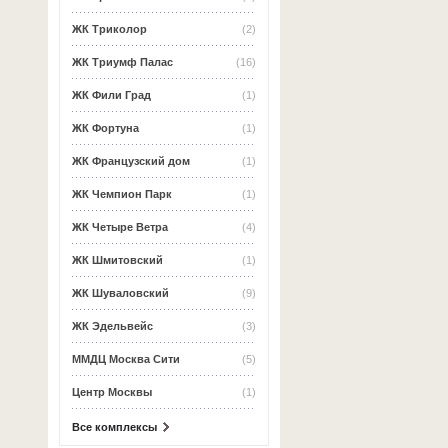
ЖК Триколор
(2)
ЖК Триумф Палас
(16)
ЖК Фили Град
(1)
ЖК Фортуна
(1)
ЖК Французский дом
(1)
ЖК Чемпион Парк
(1)
ЖК Четыре Ветра
(4)
ЖК Шмитовский
(1)
ЖК Шуваловский
(9)
ЖК Эдельвейс
(3)
ММДЦ Москва Сити
(5)
Центр Москвы
(1)
Все комплексы