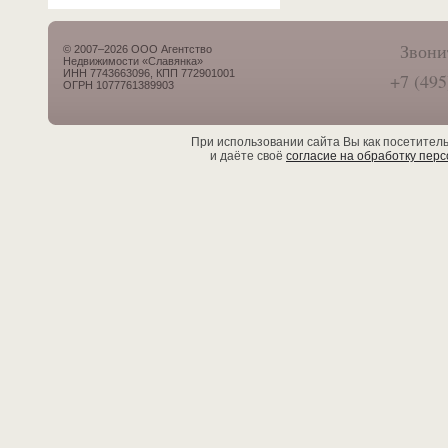
Звони
© 2007–2026 ООО Агентство
Недвижимости «Славянка»
ИНН 7743663096, КПП 772901001
+7 (495
ОГРН 1077761389903
При использовании сайта Вы как посетител
и даёте своё
согласие на обработку пер