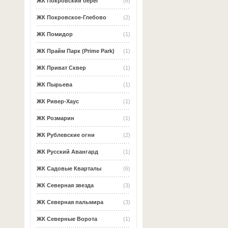
ЖК Покровский берег
(6)
ЖК Покровское-Глебово
(2)
ЖК Помидор
(1)
ЖК Прайм Парк (Prime Park)
(1)
ЖК Приват Сквер
(1)
ЖК Пырьева
(1)
ЖК Ривер-Хаус
(1)
ЖК Розмарин
(1)
ЖК Рублевские огни
(2)
ЖК Русский Авангард
(1)
ЖК Садовые Кварталы
(6)
ЖК Северная звезда
(3)
ЖК Северная пальмира
(3)
ЖК Северные Ворота
(1)