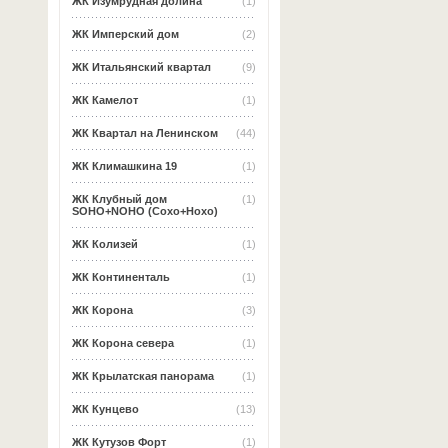
ЖК Изумрудная долина
(1)
ЖК Имперский дом
(2)
ЖК Итальянский квартал
(9)
ЖК Камелот
(1)
ЖК Квартал на Ленинском
(44)
ЖК Климашкина 19
(1)
ЖК Клубный дом
(1)
SOHO+NOHO (Сохо+Нохо)
ЖК Колизей
(1)
ЖК Континенталь
(1)
ЖК Корона
(3)
ЖК Корона севера
(1)
ЖК Крылатская панорама
(1)
ЖК Кунцево
(13)
ЖК Кутузов Форт
(1)