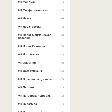
ЖК Мономах
(1)
ЖК Мосфильмовский
(7)
ЖК Наука
(4)
ЖК Новая звезда
(1)
ЖК Новая Олимпийская
(3)
Деревня
ЖК Новая Остоженка
(3)
ЖК Ностальгия
(1)
ЖК Олимпия
(3)
ЖК Остоженка, 11
(15)
ЖК Палаццо на Цветном
(2)
ЖК Патриот
(1)
ЖК Петровский Дворик
(1)
ЖК Пирамида
(1)