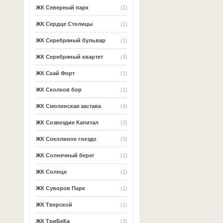
ЖК Северный парк
(1)
ЖК Сердце Столицы
(1)
ЖК Серебряный бульвар
(1)
ЖК Серебряный квартет
(4)
ЖК Скай Форт
(1)
ЖК Сколков бор
(1)
ЖК Смоленская застава
(4)
ЖК Созвездие Капитал
(3)
ЖК Соколиное гнездо
(3)
ЖК Солнечный берег
(1)
ЖК Солнце
(1)
ЖК Суворов Парк
(1)
ЖК Тверской
(1)
ЖК ТриБеКа
(3)