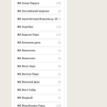
ЖК Алые Паруса
(30)
ЖК Английский квартал
(3)
ЖК Архитектора Власова д. 18
(1)
ЖК Аэробус
(15)
ЖК Баркли Парк
(17)
ЖК Ближняя дача
(2)
ЖК Вавилова
(1)
ЖК Вавилово
(2)
ЖК Велл Хаус
(5)
ЖК Велтон Парк
(1)
ЖК Венский Дом
(3)
ЖК Вест-Сайд
(1)
ЖК Водный
(1)
ЖК Воробьевы Горы
(19)