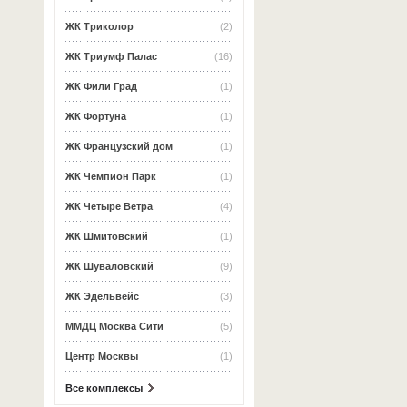
ЖК Триколор
(2)
ЖК Триумф Палас
(16)
ЖК Фили Град
(1)
ЖК Фортуна
(1)
ЖК Французский дом
(1)
ЖК Чемпион Парк
(1)
ЖК Четыре Ветра
(4)
ЖК Шмитовский
(1)
ЖК Шуваловский
(9)
ЖК Эдельвейс
(3)
ММДЦ Москва Сити
(5)
Центр Москвы
(1)
Все комплексы