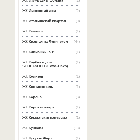
ЖК Изумрудная долина
(1)
ЖК Имперский дом
(2)
ЖК Итальянский квартал
(9)
ЖК Камелот
(1)
ЖК Квартал на Ленинском
(44)
ЖК Климашкина 19
(1)
ЖК Клубный дом
(1)
SOHO+NOHO (Сохо+Нохо)
ЖК Колизей
(1)
ЖК Континенталь
(1)
ЖК Корона
(3)
ЖК Корона севера
(1)
ЖК Крылатская панорама
(1)
ЖК Кунцево
(13)
ЖК Кутузов Форт
(1)