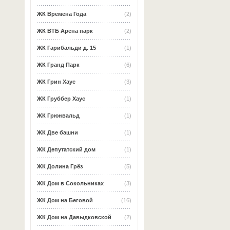
ЖК Времена Года
(2)
ЖК ВТБ Арена парк
(2)
ЖК Гарибальди д. 15
(1)
ЖК Гранд Парк
(6)
ЖК Грин Хаус
(3)
ЖК Груббер Хаус
(1)
ЖК Грюнвальд
(1)
ЖК Две башни
(1)
ЖК Депутатский дом
(1)
ЖК Долина Грёз
(5)
ЖК Дом в Сокольниках
(3)
ЖК Дом на Беговой
(16)
ЖК Дом на Давыдковской
(2)