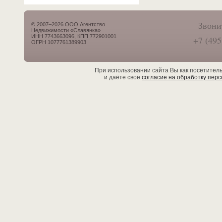
Звони
© 2007–2026 ООО Агентство
Недвижимости «Славянка»
ИНН 7743663096, КПП 772901001
+7 (495
ОГРН 1077761389903
При использовании сайта Вы как посетител
и даёте своё
согласие на обработку пер