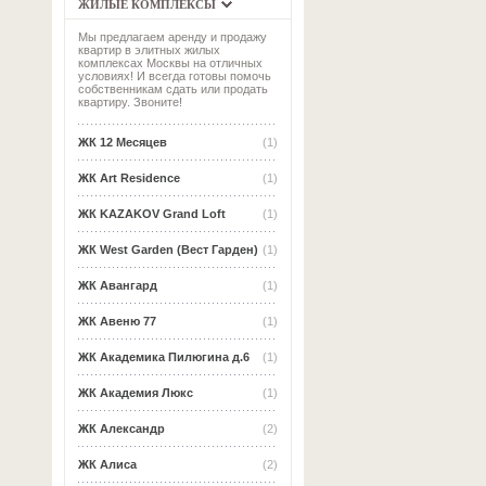
ЖИЛЫЕ КОМПЛЕКСЫ
Мы предлагаем аренду и продажу
квартир в элитных жилых
комплексах Москвы на отличных
условиях! И всегда готовы помочь
собственникам сдать или продать
квартиру. Звоните!
ЖК 12 Месяцев
(1)
ЖК Art Residence
(1)
ЖК KAZAKOV Grand Loft
(1)
ЖК West Garden (Вест Гарден)
(1)
ЖК Авангард
(1)
ЖК Авеню 77
(1)
ЖК Академика Пилюгина д.6
(1)
ЖК Академия Люкс
(1)
ЖК Александр
(2)
ЖК Алиса
(2)