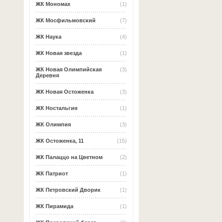
ЖК Мономах
(1)
ЖК Мосфильмовский
(7)
ЖК Наука
(4)
ЖК Новая звезда
(1)
ЖК Новая Олимпийская
(3)
Деревня
ЖК Новая Остоженка
(3)
ЖК Ностальгия
(1)
ЖК Олимпия
(3)
ЖК Остоженка, 11
(15)
ЖК Палаццо на Цветном
(2)
ЖК Патриот
(1)
ЖК Петровский Дворик
(1)
ЖК Пирамида
(1)