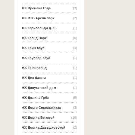
ЖК Времена Года
(2)
ЖК ВТБ Арена парк
(2)
ЖК Гарибальди д. 15
(1)
ЖК Гранд Парк
(6)
ЖК Грин Хаус
(3)
ЖК Груббер Хаус
(1)
ЖК Грюнвальд
(1)
ЖК Две башни
(1)
ЖК Депутатский дом
(1)
ЖК Долина Грёз
(5)
ЖК Дом в Сокольниках
(3)
ЖК Дом на Беговой
(16)
ЖК Дом на Давыдковской
(2)