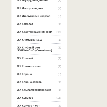
ЖК Изумрудная долина
(1)
ЖК Имперский дом
(2)
ЖК Итальянский квартал
(9)
ЖК Камелот
(1)
ЖК Квартал на Ленинском
(44)
ЖК Климашкина 19
(1)
ЖК Клубный дом
(1)
SOHO+NOHO (Сохо+Нохо)
ЖК Колизей
(1)
ЖК Континенталь
(1)
ЖК Корона
(3)
ЖК Корона севера
(1)
ЖК Крылатская панорама
(1)
ЖК Кунцево
(13)
ЖК Кутузов Форт
(1)