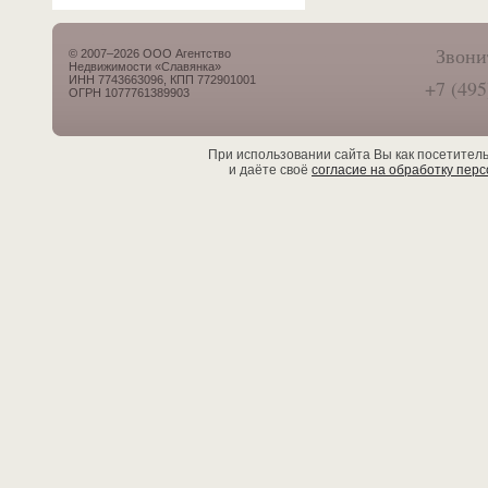
Звони
© 2007–2026 ООО Агентство
Недвижимости «Славянка»
ИНН 7743663096, КПП 772901001
+7 (495
ОГРН 1077761389903
При использовании сайта Вы как посетител
и даёте своё
согласие на обработку пер