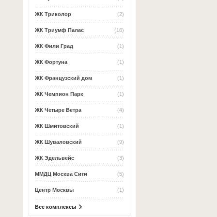
ЖК Триколор
(2)
ЖК Триумф Палас
(16)
ЖК Фили Град
(1)
ЖК Фортуна
(1)
ЖК Французский дом
(1)
ЖК Чемпион Парк
(1)
ЖК Четыре Ветра
(4)
ЖК Шмитовский
(1)
ЖК Шуваловский
(9)
ЖК Эдельвейс
(3)
ММДЦ Москва Сити
(5)
Центр Москвы
(1)
Все комплексы