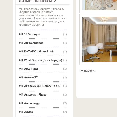
ЖИЛЫЕ КОМПЛЕКСЫ
Мы предлагаем аренду и продажу
квартир в элитных жилых
комплексах Москвы на отличных
условиях! И всегда готовы помочь
собственникам сдать или продать
квартиру. Звоните!
ЖК 12 Месяцев
(1)
ЖК Art Residence
(1)
ЖК KAZAKOV Grand Loft
(1)
ЖК West Garden (Вест Гарден)
(1)
ЖК Авангард
(1)
наверх
ЖК Авеню 77
(1)
ЖК Академика Пилюгина д.6
(1)
ЖК Академия Люкс
(1)
ЖК Александр
(2)
ЖК Алиса
(2)