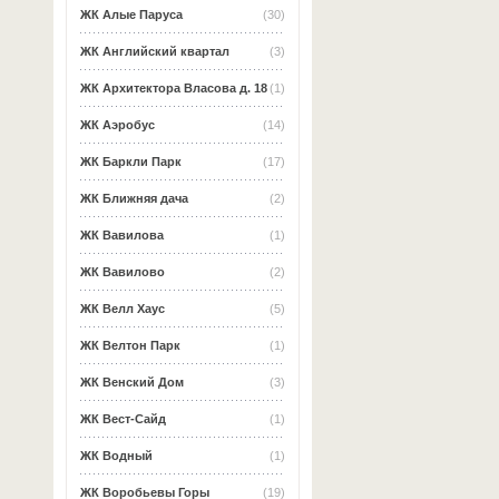
ЖК Алые Паруса
(30)
ЖК Английский квартал
(3)
ЖК Архитектора Власова д. 18
(1)
ЖК Аэробус
(14)
ЖК Баркли Парк
(17)
ЖК Ближняя дача
(2)
ЖК Вавилова
(1)
ЖК Вавилово
(2)
ЖК Велл Хаус
(5)
ЖК Велтон Парк
(1)
ЖК Венский Дом
(3)
ЖК Вест-Сайд
(1)
ЖК Водный
(1)
ЖК Воробьевы Горы
(19)