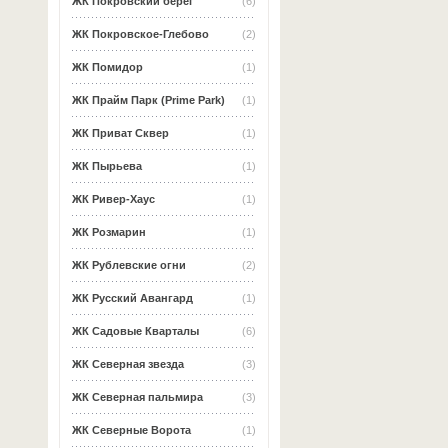
ЖК Покровский берег
(6)
ЖК Покровское-Глебово
(2)
ЖК Помидор
(1)
ЖК Прайм Парк (Prime Park)
(1)
ЖК Приват Сквер
(1)
ЖК Пырьева
(1)
ЖК Ривер-Хаус
(1)
ЖК Розмарин
(1)
ЖК Рублевские огни
(2)
ЖК Русский Авангард
(1)
ЖК Садовые Кварталы
(6)
ЖК Северная звезда
(3)
ЖК Северная пальмира
(3)
ЖК Северные Ворота
(1)