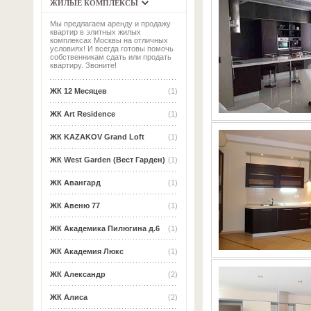
ЖИЛЫЕ КОМПЛЕКСЫ
Мы предлагаем аренду и продажу
квартир в элитных жилых
комплексах Москвы на отличных
условиях! И всегда готовы помочь
собственникам сдать или продать
квартиру. Звоните!
ЖК 12 Месяцев
(1)
ЖК Art Residence
(1)
ЖК KAZAKOV Grand Loft
(1)
ЖК West Garden (Вест Гарден)
(1)
ЖК Авангард
(1)
ЖК Авеню 77
(1)
ЖК Академика Пилюгина д.6
(1)
ЖК Академия Люкс
(1)
ЖК Александр
(2)
ЖК Алиса
(2)