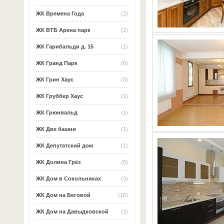
ЖК Времена Года
(2)
ЖК ВТБ Арена парк
(2)
ЖК Гарибальди д. 15
(1)
ЖК Гранд Парк
(6)
ЖК Грин Хаус
(3)
ЖК Груббер Хаус
(1)
ЖК Грюнвальд
(1)
ЖК Две башни
(1)
ЖК Депутатский дом
(1)
ЖК Долина Грёз
(5)
ЖК Дом в Сокольниках
(3)
ЖК Дом на Беговой
(16)
ЖК Дом на Давыдковской
(2)