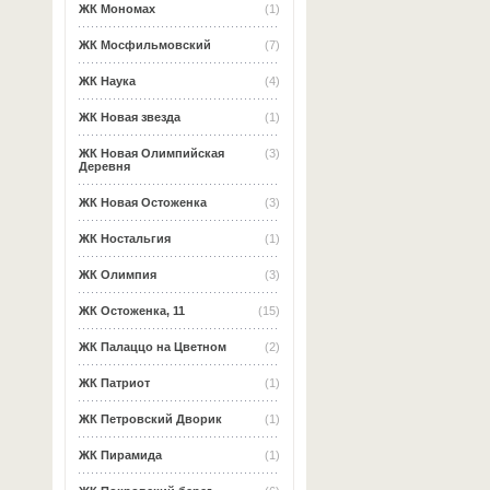
ЖК Мономах
(1)
ЖК Мосфильмовский
(7)
ЖК Наука
(4)
ЖК Новая звезда
(1)
ЖК Новая Олимпийская
(3)
Деревня
ЖК Новая Остоженка
(3)
ЖК Ностальгия
(1)
ЖК Олимпия
(3)
ЖК Остоженка, 11
(15)
ЖК Палаццо на Цветном
(2)
ЖК Патриот
(1)
ЖК Петровский Дворик
(1)
ЖК Пирамида
(1)