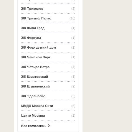
ЖК Триколор
(2)
ЖК Триумф Палас
(16)
ЖК Фили Град
(1)
ЖК Фортуна
(1)
ЖК Французский дом
(1)
ЖК Чемпион Парк
(1)
ЖК Четыре Ветра
(4)
ЖК Шмитовский
(1)
ЖК Шуваловский
(9)
ЖК Эдельвейс
(3)
ММДЦ Москва Сити
(5)
Центр Москвы
(1)
Все комплексы