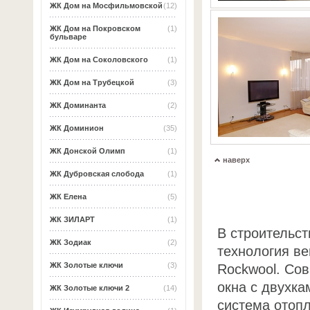
ЖК Дом на Мосфильмовской
(12)
ЖК Дом на Покровском
(1)
бульваре
ЖК Дом на Соколовского
(1)
ЖК Дом на Трубецкой
(3)
ЖК Доминанта
(2)
ЖК Доминион
(35)
ЖК Донской Олимп
(1)
наверх
ЖК Дубровская слобода
(1)
ЖК Елена
(5)
ЖК ЗИЛАРТ
(1)
В строительс
ЖК Зодиак
(2)
технология в
ЖК Золотые ключи
(3)
Rockwool. Со
окна с двухк
ЖК Золотые ключи 2
(14)
система отоп