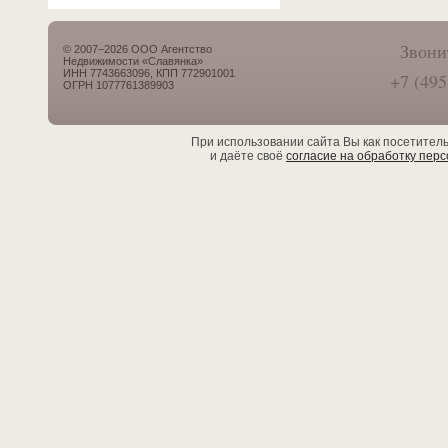
Звони
© 2007–2026 ООО Агентство
Недвижимости «Славянка»
ИНН 7743663096, КПП 772901001
+7 (495
ОГРН 1077761389903
При использовании сайта Вы как посетител
и даёте своё
согласие на обработку пер