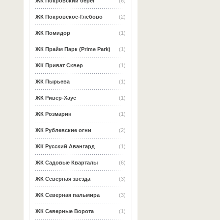
ЖК Покровский берег
(6)
ЖК Покровское-Глебово
(2)
ЖК Помидор
(1)
ЖК Прайм Парк (Prime Park)
(1)
ЖК Приват Сквер
(1)
ЖК Пырьева
(1)
ЖК Ривер-Хаус
(1)
ЖК Розмарин
(1)
ЖК Рублевские огни
(2)
ЖК Русский Авангард
(1)
ЖК Садовые Кварталы
(6)
ЖК Северная звезда
(3)
ЖК Северная пальмира
(3)
ЖК Северные Ворота
(1)