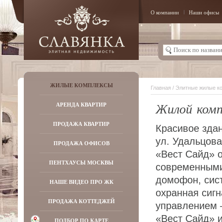
О компании
Наши офисы
ЖИЛЫЕ КОМПЛЕКСЫ
Главная
/
Элитные жилые к
Жилой комп
АРЕНДА КВАРТИР
ПРОДАЖА КВАРТИР
Красивое зда
ул. Удальцова
ПРОДАЖА ОФИСОВ
«Вест Сайд» 
ПЕНТХАУСЫ МОСКВЫ
современными
домофон, сис
НАШЕ ВИДЕО ПРО ЖК
охранная сиг
ПРОДАЖА КОТТЕДЖЕЙ
управлением 
«Вест Сайд» и
ПОДБОР ПО КАРТЕ