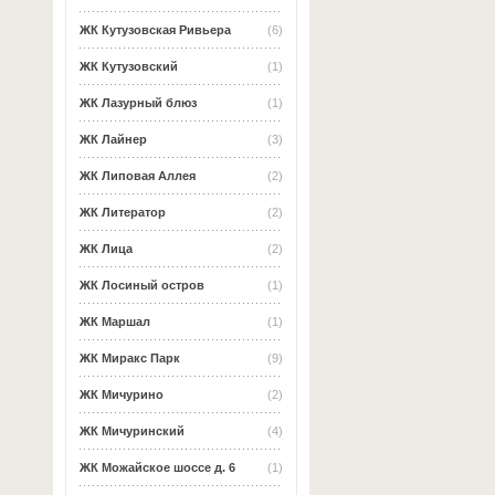
ЖК Кутузовская Ривьера
(6)
ЖК Кутузовский
(1)
ЖК Лазурный блюз
(1)
ЖК Лайнер
(3)
ЖК Липовая Аллея
(2)
ЖК Литератор
(2)
ЖК Лица
(2)
ЖК Лосиный остров
(1)
ЖК Маршал
(1)
ЖК Миракс Парк
(9)
ЖК Мичурино
(2)
ЖК Мичуринский
(4)
ЖК Можайское шоссе д. 6
(1)