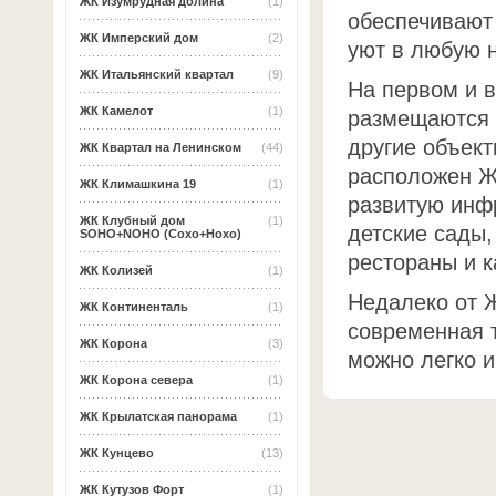
ЖК Изумрудная долина
(1)
обеспечивают 
ЖК Имперский дом
(2)
уют в любую н
ЖК Итальянский квартал
(9)
На первом и 
ЖК Камелот
(1)
размещаются 
другие объект
ЖК Квартал на Ленинском
(44)
расположен Ж
ЖК Климашкина 19
(1)
развитую инфр
ЖК Клубный дом
(1)
детские сады,
SOHO+NOHO (Сохо+Нохо)
рестораны и к
ЖК Колизей
(1)
Недалеко от 
ЖК Континенталь
(1)
современная т
ЖК Корона
(3)
можно легко и
ЖК Корона севера
(1)
ЖК Крылатская панорама
(1)
ЖК Кунцево
(13)
ЖК Кутузов Форт
(1)