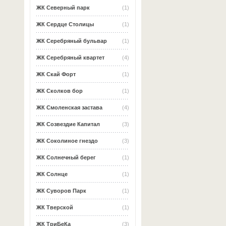
ЖК Северный парк
(1)
ЖК Сердце Столицы
(1)
ЖК Серебряный бульвар
(1)
ЖК Серебряный квартет
(4)
ЖК Скай Форт
(1)
ЖК Сколков бор
(1)
ЖК Смоленская застава
(4)
ЖК Созвездие Капитал
(3)
ЖК Соколиное гнездо
(3)
ЖК Солнечный берег
(1)
ЖК Солнце
(1)
ЖК Суворов Парк
(1)
ЖК Тверской
(1)
ЖК ТриБеКа
(3)