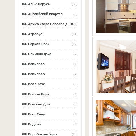
ЖК Алые Паруса
(30)
ЖК Английский квартал
(3)
ЖК Архитектора Власова д. 18
(1)
ЖК Аэробус
(14)
ЖК Баркли Парк
(17)
ЖК Ближняя дача
(2)
ЖК Вавилова
(1)
ЖК Вавилово
(2)
ЖК Велл Хаус
(5)
ЖК Велтон Парк
(1)
ЖК Венский Дом
(3)
ЖК Вест-Сайд
(1)
ЖК Водный
(1)
ЖК Воробьевы Горы
(19)