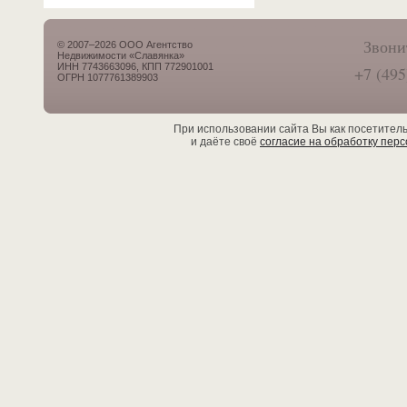
Звони
© 2007–2026 ООО Агентство
Недвижимости «Славянка»
ИНН 7743663096, КПП 772901001
+7 (495
ОГРН 1077761389903
При использовании сайта Вы как посетител
и даёте своё
согласие на обработку пер