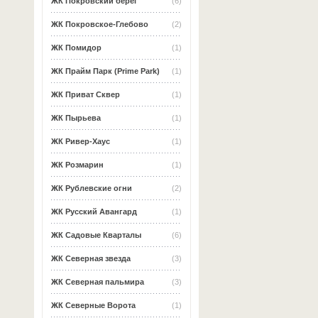
ЖК Покровский берег
(6)
ЖК Покровское-Глебово
(2)
ЖК Помидор
(1)
ЖК Прайм Парк (Prime Park)
(1)
ЖК Приват Сквер
(1)
ЖК Пырьева
(1)
ЖК Ривер-Хаус
(1)
ЖК Розмарин
(1)
ЖК Рублевские огни
(2)
ЖК Русский Авангард
(1)
ЖК Садовые Кварталы
(6)
ЖК Северная звезда
(3)
ЖК Северная пальмира
(3)
ЖК Северные Ворота
(1)