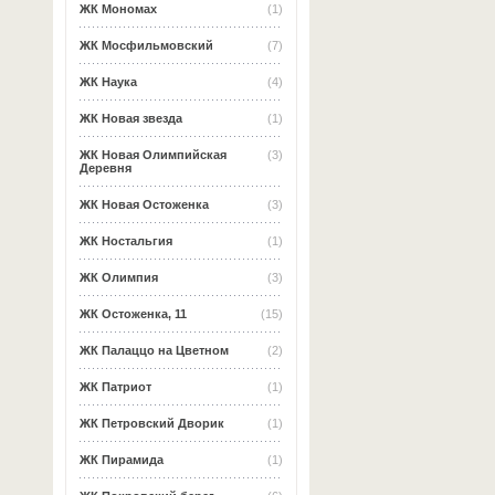
ЖК Мономах
(1)
ЖК Мосфильмовский
(7)
ЖК Наука
(4)
ЖК Новая звезда
(1)
ЖК Новая Олимпийская
(3)
Деревня
ЖК Новая Остоженка
(3)
ЖК Ностальгия
(1)
ЖК Олимпия
(3)
ЖК Остоженка, 11
(15)
ЖК Палаццо на Цветном
(2)
ЖК Патриот
(1)
ЖК Петровский Дворик
(1)
ЖК Пирамида
(1)