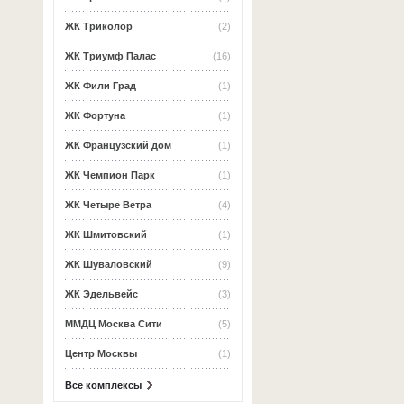
ЖК Триколор
(2)
ЖК Триумф Палас
(16)
ЖК Фили Град
(1)
ЖК Фортуна
(1)
ЖК Французский дом
(1)
ЖК Чемпион Парк
(1)
ЖК Четыре Ветра
(4)
ЖК Шмитовский
(1)
ЖК Шуваловский
(9)
ЖК Эдельвейс
(3)
ММДЦ Москва Сити
(5)
Центр Москвы
(1)
Все комплексы