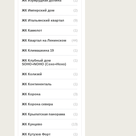
ЖК Изумрудная долина
(1)
ЖК Имперский дом
(2)
ЖК Итальянский квартал
(9)
ЖК Камелот
(1)
ЖК Квартал на Ленинском
(44)
ЖК Климашкина 19
(1)
ЖК Клубный дом
(1)
SOHO+NOHO (Сохо+Нохо)
ЖК Колизей
(1)
ЖК Континенталь
(1)
ЖК Корона
(3)
ЖК Корона севера
(1)
ЖК Крылатская панорама
(1)
ЖК Кунцево
(13)
ЖК Кутузов Форт
(1)