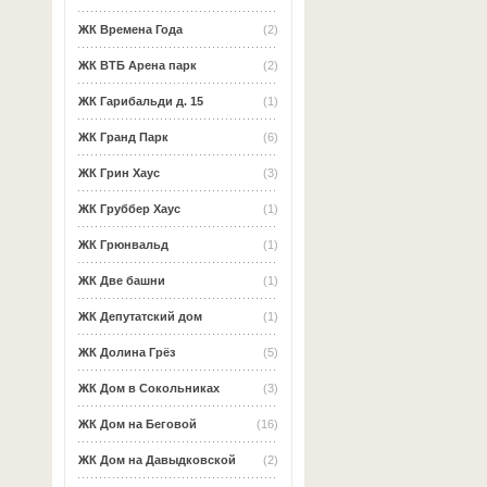
ЖК Времена Года
(2)
ЖК ВТБ Арена парк
(2)
ЖК Гарибальди д. 15
(1)
ЖК Гранд Парк
(6)
ЖК Грин Хаус
(3)
ЖК Груббер Хаус
(1)
ЖК Грюнвальд
(1)
ЖК Две башни
(1)
ЖК Депутатский дом
(1)
ЖК Долина Грёз
(5)
ЖК Дом в Сокольниках
(3)
ЖК Дом на Беговой
(16)
ЖК Дом на Давыдковской
(2)