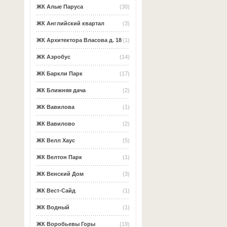
ЖК Алые Паруса
(30)
ЖК Английский квартал
(3)
ЖК Архитектора Власова д. 18
(1)
ЖК Аэробус
(14)
ЖК Баркли Парк
(17)
ЖК Ближняя дача
(2)
ЖК Вавилова
(1)
ЖК Вавилово
(2)
ЖК Велл Хаус
(5)
ЖК Велтон Парк
(1)
ЖК Венский Дом
(3)
ЖК Вест-Сайд
(1)
ЖК Водный
(1)
ЖК Воробьевы Горы
(19)