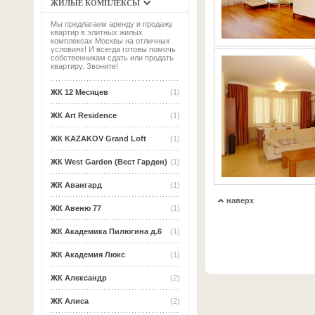
ЖИЛЫЕ КОМПЛЕКСЫ
Мы предлагаем аренду и продажу
квартир в элитных жилых
комплексах Москвы на отличных
условиях! И всегда готовы помочь
собственникам сдать или продать
квартиру. Звоните!
ЖК 12 Месяцев
(1)
ЖК Art Residence
(1)
ЖК KAZAKOV Grand Loft
(1)
ЖК West Garden (Вест Гарден)
(1)
ЖК Авангард
(1)
наверх
ЖК Авеню 77
(1)
ЖК Академика Пилюгина д.6
(1)
ЖК Академия Люкс
(1)
ЖК Александр
(2)
ЖК Алиса
(2)