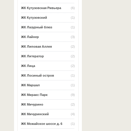
ЖК Кутузовская Ривьера
(6)
ЖК Кутузовский
(1)
ЖК Лазурный блюз
(1)
ЖК Лайнер
(3)
ЖК Липовая Аллея
(2)
ЖК Литератор
(2)
ЖК Лица
(2)
ЖК Лосиный остров
(1)
ЖК Маршал
(1)
ЖК Миракс Парк
(9)
ЖК Мичурино
(2)
ЖК Мичуринский
(4)
ЖК Можайское шоссе д. 6
(1)