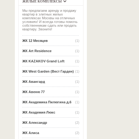
ЖИЛЫЕ КОМПЛЕКСЫ
Мы предлагаем аренду и продажу
квартир в элитных жилых
комплексах Москвы на отличных
условиях! И всегда готовы помочь
собственникам сдать или продать
квартиру. Звоните!
ЖК 12 Месяцев
(1)
ЖК Art Residence
(1)
ЖК KAZAKOV Grand Loft
(1)
ЖК West Garden (Вест Гарден)
(1)
ЖК Авангард
(1)
ЖК Авеню 77
(1)
ЖК Академика Пилюгина д.6
(1)
ЖК Академия Люкс
(1)
ЖК Александр
(2)
ЖК Алиса
(2)