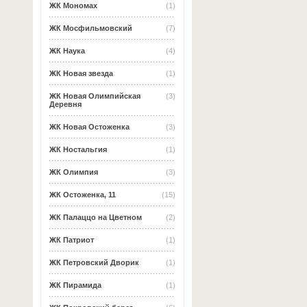
ЖК Мономах
(1)
ЖК Мосфильмовский
(7)
ЖК Наука
(4)
ЖК Новая звезда
(1)
ЖК Новая Олимпийская
(3)
Деревня
ЖК Новая Остоженка
(3)
ЖК Ностальгия
(1)
ЖК Олимпия
(3)
ЖК Остоженка, 11
(15)
ЖК Палаццо на Цветном
(2)
ЖК Патриот
(1)
ЖК Петровский Дворик
(1)
ЖК Пирамида
(1)