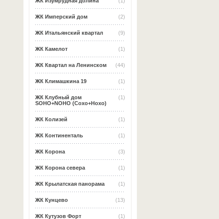
ЖК Изумрудная долина
(1)
ЖК Имперский дом
(2)
ЖК Итальянский квартал
(9)
ЖК Камелот
(1)
ЖК Квартал на Ленинском
(44)
ЖК Климашкина 19
(1)
ЖК Клубный дом
(1)
SOHO+NOHO (Сохо+Нохо)
ЖК Колизей
(1)
ЖК Континенталь
(1)
ЖК Корона
(3)
ЖК Корона севера
(1)
ЖК Крылатская панорама
(1)
ЖК Кунцево
(13)
ЖК Кутузов Форт
(1)