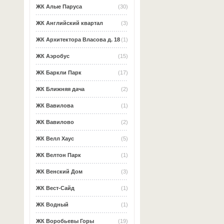
ЖК Алые Паруса
(30)
ЖК Английский квартал
(3)
ЖК Архитектора Власова д. 18
(1)
ЖК Аэробус
(15)
ЖК Баркли Парк
(17)
ЖК Ближняя дача
(2)
ЖК Вавилова
(1)
ЖК Вавилово
(2)
ЖК Велл Хаус
(5)
ЖК Велтон Парк
(1)
ЖК Венский Дом
(3)
ЖК Вест-Сайд
(1)
ЖК Водный
(1)
ЖК Воробьевы Горы
(19)