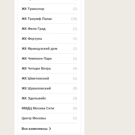
ЖК Триколор
(2)
ЖК Триумф Палас
(16)
ЖК Фили Град
(1)
ЖК Фортуна
(1)
ЖК Французский дом
(1)
ЖК Чемпион Парк
(1)
ЖК Четыре Ветра
(4)
ЖК Шмитовский
(1)
ЖК Шуваловский
(9)
ЖК Эдельвейс
(3)
ММДЦ Москва Сити
(5)
Центр Москвы
(1)
Все комплексы