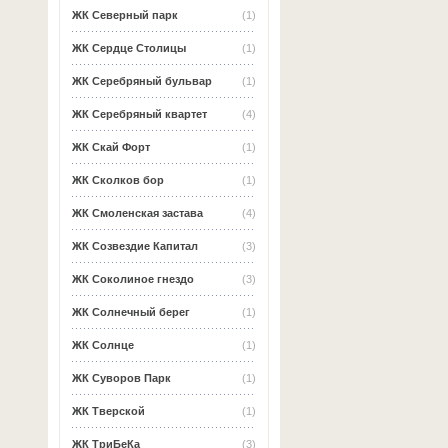
ЖК Северный парк
(1)
ЖК Сердце Столицы
(1)
ЖК Серебряный бульвар
(1)
ЖК Серебряный квартет
(4)
ЖК Скай Форт
(1)
ЖК Сколков бор
(1)
ЖК Смоленская застава
(4)
ЖК Созвездие Капитал
(3)
ЖК Соколиное гнездо
(3)
ЖК Солнечный берег
(1)
ЖК Солнце
(1)
ЖК Суворов Парк
(1)
ЖК Тверской
(1)
ЖК ТриБеКа
(3)