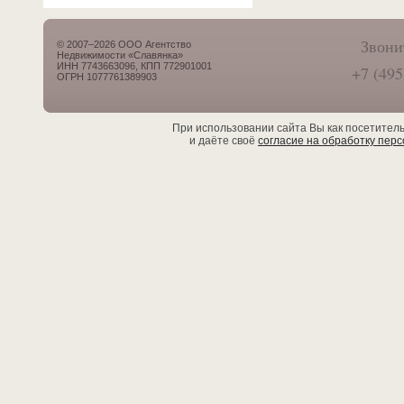
Звони
© 2007–2026 ООО Агентство
Недвижимости «Славянка»
ИНН 7743663096, КПП 772901001
+7 (495
ОГРН 1077761389903
При использовании сайта Вы как посетител
и даёте своё
согласие на обработку пер