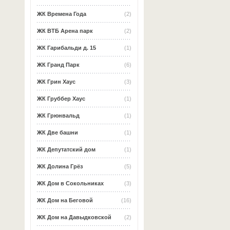
ЖК Времена Года
(2)
ЖК ВТБ Арена парк
(2)
ЖК Гарибальди д. 15
(1)
ЖК Гранд Парк
(6)
ЖК Грин Хаус
(3)
ЖК Груббер Хаус
(1)
ЖК Грюнвальд
(1)
ЖК Две башни
(1)
ЖК Депутатский дом
(1)
ЖК Долина Грёз
(5)
ЖК Дом в Сокольниках
(3)
ЖК Дом на Беговой
(16)
ЖК Дом на Давыдковской
(2)