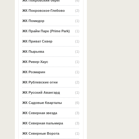
ЖК Покровский берег
(6)
ЖК Покровское-Глебово
(2)
ЖК Помидор
(1)
ЖК Прайм Парк (Prime Park)
(1)
ЖК Приват Сквер
(1)
ЖК Пырьева
(1)
ЖК Ривер-Хаус
(1)
ЖК Розмарин
(1)
ЖК Рублевские огни
(2)
ЖК Русский Авангард
(1)
ЖК Садовые Кварталы
(6)
ЖК Северная звезда
(3)
ЖК Северная пальмира
(3)
ЖК Северные Ворота
(1)