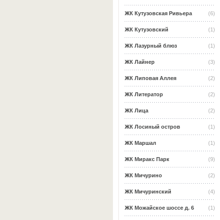
ЖК Кутузовская Ривьера
(6)
ЖК Кутузовский
(1)
ЖК Лазурный блюз
(1)
ЖК Лайнер
(3)
ЖК Липовая Аллея
(2)
ЖК Литератор
(2)
ЖК Лица
(2)
ЖК Лосиный остров
(1)
ЖК Маршал
(1)
ЖК Миракс Парк
(9)
ЖК Мичурино
(2)
ЖК Мичуринский
(4)
ЖК Можайское шоссе д. 6
(1)