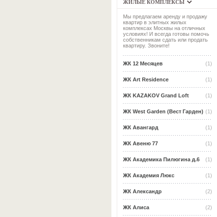
ЖИЛЫЕ КОМПЛЕКСЫ
Мы предлагаем аренду и продажу
квартир в элитных жилых
комплексах Москвы на отличных
условиях! И всегда готовы помочь
собственникам сдать или продать
квартиру. Звоните!
ЖК 12 Месяцев
(1)
ЖК Art Residence
(1)
ЖК KAZAKOV Grand Loft
(1)
ЖК West Garden (Вест Гарден)
(1)
ЖК Авангард
(1)
ЖК Авеню 77
(1)
ЖК Академика Пилюгина д.6
(1)
ЖК Академия Люкс
(1)
ЖК Александр
(2)
ЖК Алиса
(2)