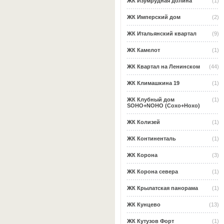
ЖК Изумрудная долина
(1)
ЖК Имперский дом
(2)
ЖК Итальянский квартал
(9)
ЖК Камелот
(1)
ЖК Квартал на Ленинском
(44)
ЖК Климашкина 19
(1)
ЖК Клубный дом
(1)
SOHO+NOHO (Сохо+Нохо)
ЖК Колизей
(1)
ЖК Континенталь
(1)
ЖК Корона
(3)
ЖК Корона севера
(1)
ЖК Крылатская панорама
(1)
ЖК Кунцево
(13)
ЖК Кутузов Форт
(1)