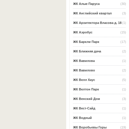
ЖК Алые Паруса
(30)
ЖК Английский квартал
(3)
ЖК Архитектора Власова д. 18
(1)
ЖК Аэробус
(15)
ЖК Баркли Парк
(17)
ЖК Ближняя дача
(2)
ЖК Вавилова
(1)
ЖК Вавилово
(2)
ЖК Велл Хаус
(5)
ЖК Велтон Парк
(1)
ЖК Венский Дом
(3)
ЖК Вест-Сайд
(1)
ЖК Водный
(1)
ЖК Воробьевы Горы
(19)