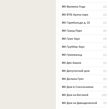
ЖК Времена Года
(2)
ЖК ВТБ Арена парк
(2)
ЖК Гарибальди д. 15
(1)
ЖК Гранд Парк
(6)
ЖК Грин Хаус
(3)
ЖК Груббер Хаус
(1)
ЖК Грюнвальд
(1)
ЖК Две башни
(1)
ЖК Депутатский дом
(1)
ЖК Долина Грёз
(5)
ЖК Дом в Сокольниках
(3)
ЖК Дом на Беговой
(16)
ЖК Дом на Давыдковской
(2)