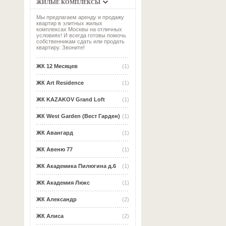
ЖИЛЫЕ КОМПЛЕКСЫ
Мы предлагаем аренду и продажу
квартир в элитных жилых
комплексах Москвы на отличных
условиях! И всегда готовы помочь
собственникам сдать или продать
квартиру. Звоните!
ЖК 12 Месяцев
(1)
ЖК Art Residence
(1)
ЖК KAZAKOV Grand Loft
(1)
ЖК West Garden (Вест Гарден)
(1)
ЖК Авангард
(1)
ЖК Авеню 77
(1)
ЖК Академика Пилюгина д.6
(1)
ЖК Академия Люкс
(1)
ЖК Александр
(2)
ЖК Алиса
(2)