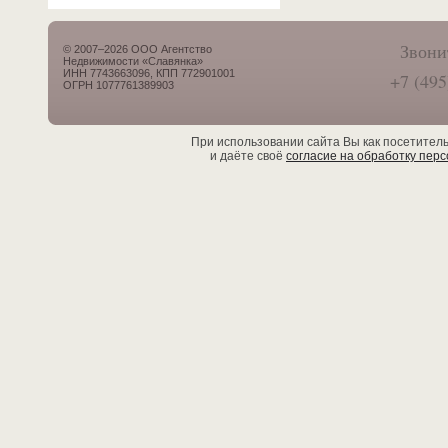
Звони
© 2007–2026 ООО Агентство
Недвижимости «Славянка»
ИНН 7743663096, КПП 772901001
+7 (495
ОГРН 1077761389903
При использовании сайта Вы как посетител
и даёте своё
согласие на обработку пер