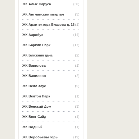
ЖК Алые Паруса
(30)
ЖК Английский квартал
(3)
ЖК Архитектора Власова д. 18
(1)
ЖК Аэробус
(14)
ЖК Баркли Парк
(17)
ЖК Ближняя дача
(2)
ЖК Вавилова
(1)
ЖК Вавилово
(2)
ЖК Велл Хаус
(5)
ЖК Велтон Парк
(1)
ЖК Венский Дом
(3)
ЖК Вест-Сайд
(1)
ЖК Водный
(1)
ЖК Воробьевы Горы
(19)