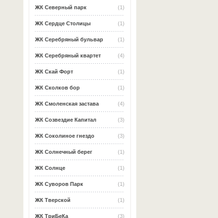
ЖК Северный парк
(1)
ЖК Сердце Столицы
(1)
ЖК Серебряный бульвар
(1)
ЖК Серебряный квартет
(4)
ЖК Скай Форт
(1)
ЖК Сколков бор
(1)
ЖК Смоленская застава
(4)
ЖК Созвездие Капитал
(3)
ЖК Соколиное гнездо
(3)
ЖК Солнечный берег
(1)
ЖК Солнце
(1)
ЖК Суворов Парк
(1)
ЖК Тверской
(1)
ЖК ТриБеКа
(3)