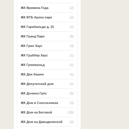
ЖК Времена Года
(2)
ЖК ВТБ Арена парк
(2)
ЖК Гарибальди д. 15
(1)
ЖК Гранд Парк
(6)
ЖК Грин Хаус
(3)
ЖК Груббер Хаус
(1)
ЖК Грюнвальд
(1)
ЖК Две башни
(1)
ЖК Депутатский дом
(1)
ЖК Долина Грёз
(5)
ЖК Дом в Сокольниках
(3)
ЖК Дом на Беговой
(16)
ЖК Дом на Давыдковской
(2)