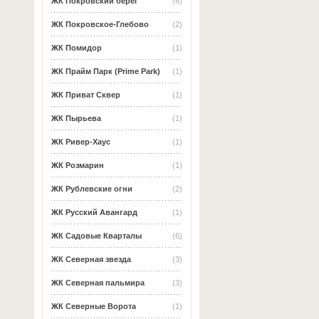
ЖК Покровский берег
(6)
ЖК Покровское-Глебово
(2)
ЖК Помидор
(1)
ЖК Прайм Парк (Prime Park)
(1)
ЖК Приват Сквер
(1)
ЖК Пырьева
(1)
ЖК Ривер-Хаус
(1)
ЖК Розмарин
(1)
ЖК Рублевские огни
(2)
ЖК Русский Авангард
(1)
ЖК Садовые Кварталы
(6)
ЖК Северная звезда
(3)
ЖК Северная пальмира
(3)
ЖК Северные Ворота
(1)