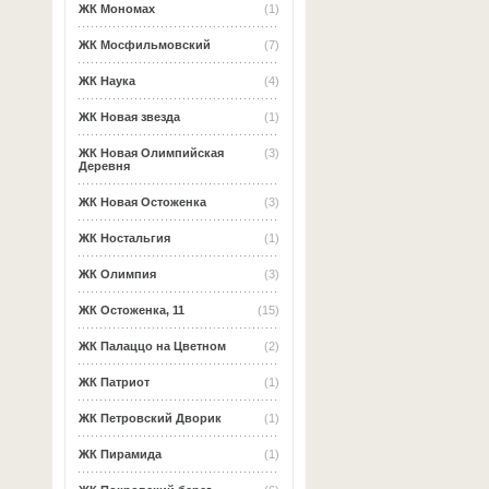
ЖК Мономах
(1)
ЖК Мосфильмовский
(7)
ЖК Наука
(4)
ЖК Новая звезда
(1)
ЖК Новая Олимпийская
(3)
Деревня
ЖК Новая Остоженка
(3)
ЖК Ностальгия
(1)
ЖК Олимпия
(3)
ЖК Остоженка, 11
(15)
ЖК Палаццо на Цветном
(2)
ЖК Патриот
(1)
ЖК Петровский Дворик
(1)
ЖК Пирамида
(1)