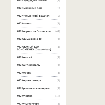
ЖК Изумрудная долина
(1)
ЖК Имперский дом
(2)
ЖК Итальянский квартал
(9)
ЖК Камелот
(1)
ЖК Квартал на Ленинском
(44)
ЖК Климашкина 19
(1)
ЖК Клубный дом
(1)
SOHO+NOHO (Сохо+Нохо)
ЖК Колизей
(1)
ЖК Континенталь
(1)
ЖК Корона
(3)
ЖК Корона севера
(1)
ЖК Крылатская панорама
(1)
ЖК Кунцево
(13)
ЖК Кутузов Форт
(1)