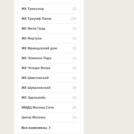
ЖК Триколор
(2)
ЖК Триумф Палас
(16)
ЖК Фили Град
(1)
ЖК Фортуна
(1)
ЖК Французский дом
(1)
ЖК Чемпион Парк
(1)
ЖК Четыре Ветра
(4)
ЖК Шмитовский
(1)
ЖК Шуваловский
(9)
ЖК Эдельвейс
(3)
ММДЦ Москва Сити
(5)
Центр Москвы
(1)
Все комплексы