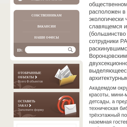
общественном
расположен в
СОБСТВЕННИКАМ
экологически 
славящемся и
ВАКАНСИИ
(большинство 
НАШИ ОФИСЫ
сотрудники РА
раскинувшимс
ID:
Воронцовским
двухсекционно
выделяющееся
ОТОБРАННЫЕ
ОБЪЕКТЫ
архитектурны
Всего
0
объектов
Академдом окр
красоты, мини-
детсады, а пре
ОСТАВИТЬ
ЗАКАЗ
техническая би
Заполните форму
трёхэтажный по
наземная госте