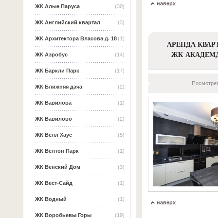
наверх
ЖК Алые Паруса
(30)
ЖК Английский квартал
(3)
ЖК Архитектора Власова д. 18
(1)
АРЕНДА КВАР
ЖК АКАДЕМ
ЖК Аэробус
(14)
ЖК Баркли Парк
(17)
Посмотрет
ЖК Ближняя дача
(2)
ЖК Вавилова
(1)
ЖК Вавилово
(2)
ЖК Велл Хаус
(5)
ЖК Велтон Парк
(1)
ЖК Венский Дом
(3)
ЖК Вест-Сайд
(1)
ЖК Водный
(1)
наверх
ЖК Воробьевы Горы
(19)