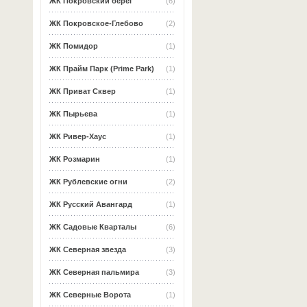
ЖК Покровский берег
(6)
ЖК Покровское-Глебово
(2)
ЖК Помидор
(1)
ЖК Прайм Парк (Prime Park)
(1)
ЖК Приват Сквер
(1)
ЖК Пырьева
(1)
ЖК Ривер-Хаус
(1)
ЖК Розмарин
(1)
ЖК Рублевские огни
(2)
ЖК Русский Авангард
(1)
ЖК Садовые Кварталы
(6)
ЖК Северная звезда
(3)
ЖК Северная пальмира
(3)
ЖК Северные Ворота
(1)