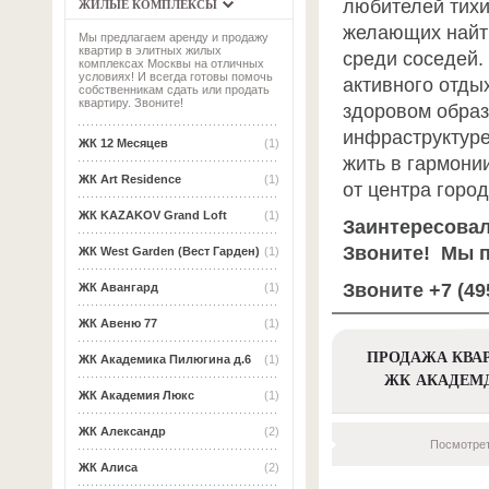
любителей тихи
ЖИЛЫЕ КОМПЛЕКСЫ
желающих найт
Мы предлагаем аренду и продажу
квартир в элитных жилых
среди соседей.
комплексах Москвы на отличных
условиях! И всегда готовы помочь
активного отды
собственникам сдать или продать
квартиру. Звоните!
здоровом образ
инфраструктур
ЖК 12 Месяцев
(1)
жить в гармонии
ЖК Art Residence
(1)
от центра город
ЖК KAZAKOV Grand Loft
(1)
Заинтересова
Звоните!
Мы п
ЖК West Garden (Вест Гарден)
(1)
Звоните +7 (495
ЖК Авангард
(1)
ЖК Авеню 77
(1)
ПРОДАЖА КВАР
ЖК Академика Пилюгина д.6
(1)
ЖК АКАДЕМ
ЖК Академия Люкс
(1)
ЖК Александр
(2)
Посмотрет
ЖК Алиса
(2)