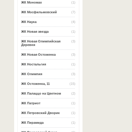
ЖК Мономах
(1)
ЖК Мосфильмовский
(7)
ЖК Наука
(4)
ЖК Новая звезда
(1)
ЖК Новая Олимпийская
(3)
Деревня
ЖК Новая Остоженка
(3)
ЖК Ностальгия
(1)
ЖК Олимпия
(3)
ЖК Остоженка, 11
(15)
ЖК Палаццо на Цветном
(2)
ЖК Патриот
(1)
ЖК Петровский Дворик
(1)
ЖК Пирамида
(1)