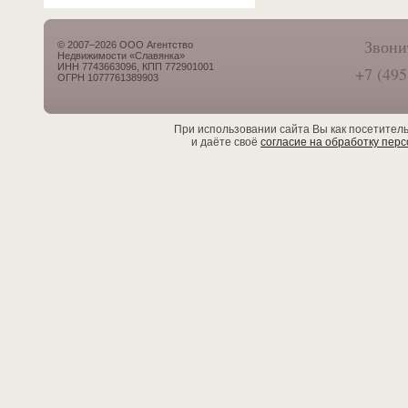
Звони
© 2007–2026 ООО Агентство
Недвижимости «Славянка»
ИНН 7743663096, КПП 772901001
+7 (495
ОГРН 1077761389903
При использовании сайта Вы как посетител
и даёте своё
согласие на обработку пер