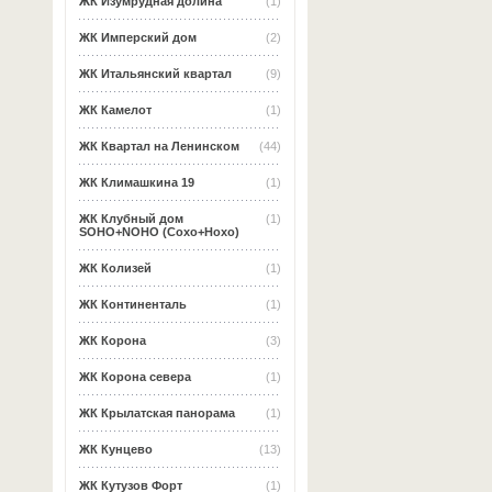
ЖК Изумрудная долина
(1)
ЖК Имперский дом
(2)
ЖК Итальянский квартал
(9)
ЖК Камелот
(1)
ЖК Квартал на Ленинском
(44)
ЖК Климашкина 19
(1)
ЖК Клубный дом
(1)
SOHO+NOHO (Сохо+Нохо)
ЖК Колизей
(1)
ЖК Континенталь
(1)
ЖК Корона
(3)
ЖК Корона севера
(1)
ЖК Крылатская панорама
(1)
ЖК Кунцево
(13)
ЖК Кутузов Форт
(1)