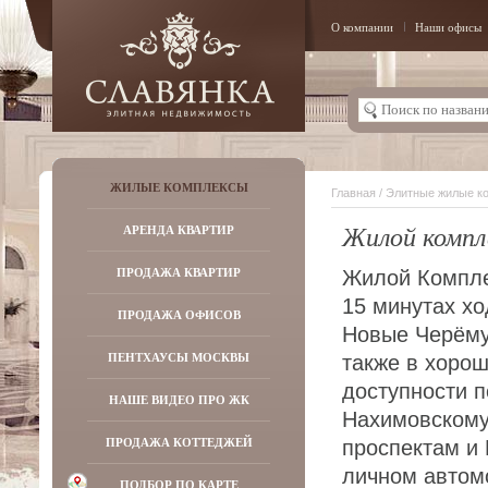
О компании
Наши офисы
ЖИЛЫЕ КОМПЛЕКСЫ
Главная
/
Элитные жилые к
Жилой компл
АРЕНДА КВАРТИР
ПРОДАЖА КВАРТИР
Жилой Компле
15 минутах хо
ПРОДАЖА ОФИСОВ
Новые Черёму
ПЕНТХАУСЫ МОСКВЫ
также в хоро
доступности п
НАШЕ ВИДЕО ПРО ЖК
Нахимовскому
ПРОДАЖА КОТТЕДЖЕЙ
проспектам и
личном автомо
ПОДБОР ПО КАРТЕ