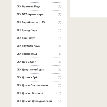
ЖК Времена Года
(2)
ЖК ВТБ Арена парк
(2)
ЖК Гарибальди д. 15
(1)
ЖК Гранд Парк
(6)
ЖК Грин Хаус
(3)
ЖК Груббер Хаус
(1)
ЖК Грюнвальд
(1)
ЖК Две башни
(1)
ЖК Депутатский дом
(1)
ЖК Долина Грёз
(5)
ЖК Дом в Сокольниках
(3)
ЖК Дом на Беговой
(16)
ЖК Дом на Давыдковской
(2)