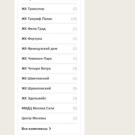
ЖК Триколор
(2)
ЖК Триумф Палас
(16)
ЖК Фили Град
(1)
ЖК Фортуна
(1)
ЖК Французский дом
(1)
ЖК Чемпион Парк
(1)
ЖК Четыре Ветра
(4)
ЖК Шмитовский
(1)
ЖК Шуваловский
(9)
ЖК Эдельвейс
(3)
ММДЦ Москва Сити
(5)
Центр Москвы
(1)
Все комплексы