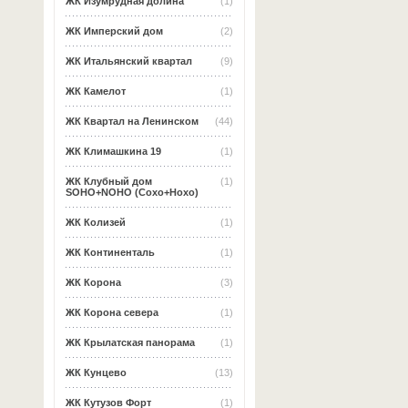
ЖК Изумрудная долина
(1)
ЖК Имперский дом
(2)
ЖК Итальянский квартал
(9)
ЖК Камелот
(1)
ЖК Квартал на Ленинском
(44)
ЖК Климашкина 19
(1)
ЖК Клубный дом
(1)
SOHO+NOHO (Сохо+Нохо)
ЖК Колизей
(1)
ЖК Континенталь
(1)
ЖК Корона
(3)
ЖК Корона севера
(1)
ЖК Крылатская панорама
(1)
ЖК Кунцево
(13)
ЖК Кутузов Форт
(1)