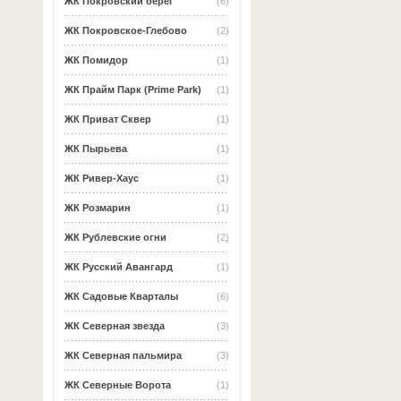
ЖК Покровский берег
(6)
ЖК Покровское-Глебово
(2)
ЖК Помидор
(1)
ЖК Прайм Парк (Prime Park)
(1)
ЖК Приват Сквер
(1)
ЖК Пырьева
(1)
ЖК Ривер-Хаус
(1)
ЖК Розмарин
(1)
ЖК Рублевские огни
(2)
ЖК Русский Авангард
(1)
ЖК Садовые Кварталы
(6)
ЖК Северная звезда
(3)
ЖК Северная пальмира
(3)
ЖК Северные Ворота
(1)