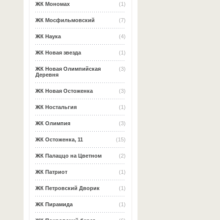
ЖК Мономах
(1)
ЖК Мосфильмовский
(7)
ЖК Наука
(4)
ЖК Новая звезда
(1)
ЖК Новая Олимпийская
(3)
Деревня
ЖК Новая Остоженка
(3)
ЖК Ностальгия
(1)
ЖК Олимпия
(3)
ЖК Остоженка, 11
(15)
ЖК Палаццо на Цветном
(2)
ЖК Патриот
(1)
ЖК Петровский Дворик
(1)
ЖК Пирамида
(1)