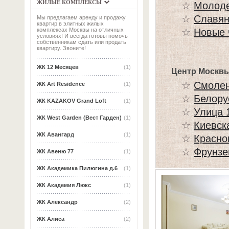
ЖИЛЫЕ КОМПЛЕКСЫ
☆
Молод
☆
Славян
Мы предлагаем аренду и продажу
квартир в элитных жилых
☆
Новые 
комплексах Москвы на отличных
условиях! И всегда готовы помочь
собственникам сдать или продать
квартиру. Звоните!
ЖК 12 Месяцев
(1)
Центр Москвы
☆
Смолен
ЖК Art Residence
(1)
☆
Белору
ЖК KAZAKOV Grand Loft
(1)
☆
Улица 
ЖК West Garden (Вест Гарден)
(1)
☆
Киевск
ЖК Авангард
(1)
☆
Красно
☆
Фрунзе
ЖК Авеню 77
(1)
ЖК Академика Пилюгина д.6
(1)
ЖК Академия Люкс
(1)
ЖК Александр
(2)
ЖК Алиса
(2)