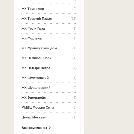
ЖК Триколор
(2)
ЖК Триумф Палас
(16)
ЖК Фили Град
(1)
ЖК Фортуна
(1)
ЖК Французский дом
(1)
ЖК Чемпион Парк
(1)
ЖК Четыре Ветра
(4)
ЖК Шмитовский
(1)
ЖК Шуваловский
(9)
ЖК Эдельвейс
(3)
ММДЦ Москва Сити
(5)
Центр Москвы
(1)
Все комплексы