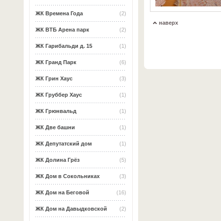
ЖК Времена Года
(2)
наверх
ЖК ВТБ Арена парк
(2)
ЖК Гарибальди д. 15
(1)
ЖК Гранд Парк
(6)
ЖК Грин Хаус
(3)
ЖК Груббер Хаус
(1)
ЖК Грюнвальд
(1)
ЖК Две башни
(1)
ЖК Депутатский дом
(1)
ЖК Долина Грёз
(5)
ЖК Дом в Сокольниках
(3)
ЖК Дом на Беговой
(16)
ЖК Дом на Давыдковской
(2)