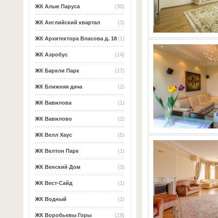
ЖК Алые Паруса
(30)
ЖК Английский квартал
(3)
ЖК Архитектора Власова д. 18
(1)
ЖК Аэробус
(14)
ЖК Баркли Парк
(17)
ЖК Ближняя дача
(2)
ЖК Вавилова
(1)
ЖК Вавилово
(2)
ЖК Велл Хаус
(5)
ЖК Велтон Парк
(1)
ЖК Венский Дом
(3)
ЖК Вест-Сайд
(1)
ЖК Водный
(1)
ЖК Воробьевы Горы
(19)