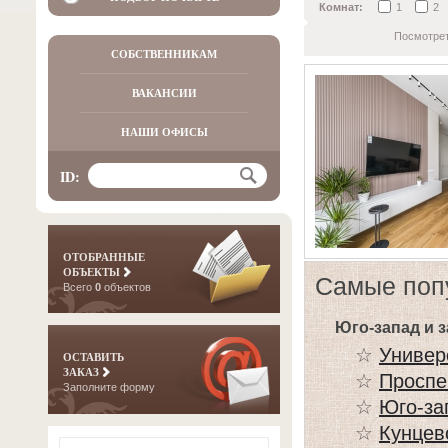
Комнат:
1
2
Посмотрет
СОБСТВЕННИКАМ
ВАКАНСИИ
НАШИ ОФИСЫ
ID:
ОТОБРАННЫЕ
ОБЪЕКТЫ
Самые поп
Всего
0
объектов
Юго-запад и 
☆
Универ
ОСТАВИТЬ
ЗАКАЗ
☆
Проспе
Заполните форму
☆
Юго-за
☆
Кунцев