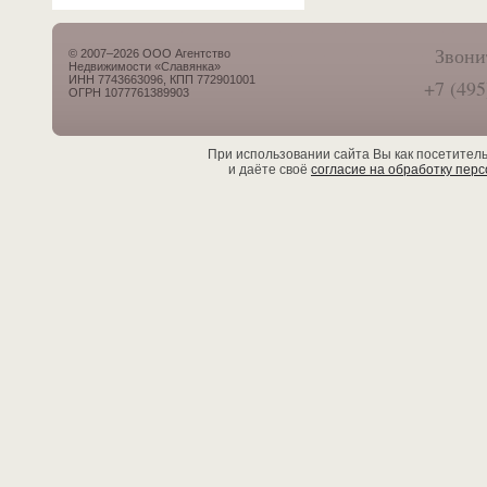
Звони
© 2007–2026 ООО Агентство
Недвижимости «Славянка»
ИНН 7743663096, КПП 772901001
+7 (495
ОГРН 1077761389903
При использовании сайта Вы как посетител
и даёте своё
согласие на обработку пер