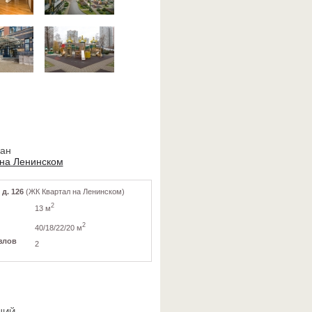
ван
 на Ленинском
 д. 126
(ЖК Квартал на Ленинском)
2
13 м
2
40/18/22/20 м
злов
2