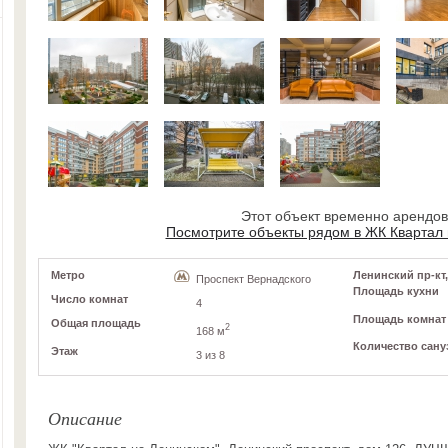
Этот объект временно арендо
Посмотрите объекты рядом в ЖК Квартал
Метро
Ленинский пр-кт,
Проспект Вернадского
Площадь кухни
Число комнат
4
Площадь комнат
Общая площадь
2
168 м
Количество сану
Этаж
3 из 8
Описание