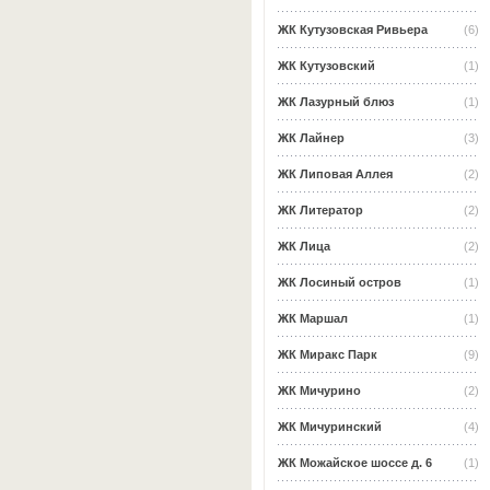
ЖК Кутузовская Ривьера
(6)
ЖК Кутузовский
(1)
ЖК Лазурный блюз
(1)
ЖК Лайнер
(3)
ЖК Липовая Аллея
(2)
ЖК Литератор
(2)
ЖК Лица
(2)
ЖК Лосиный остров
(1)
ЖК Маршал
(1)
ЖК Миракс Парк
(9)
ЖК Мичурино
(2)
ЖК Мичуринский
(4)
ЖК Можайское шоссе д. 6
(1)