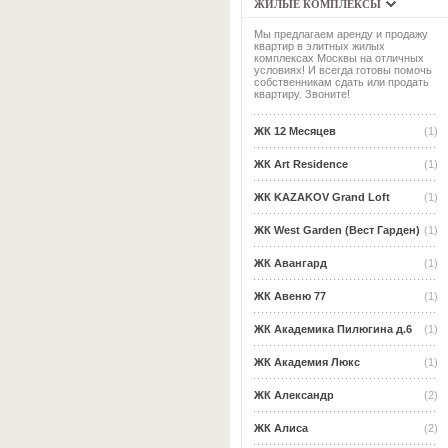
ЖИЛЫЕ КОМПЛЕКСЫ
Мы предлагаем аренду и продажу
квартир в элитных жилых
комплексах Москвы на отличных
условиях! И всегда готовы помочь
собственникам сдать или продать
квартиру. Звоните!
ЖК 12 Месяцев
(1)
ЖК Art Residence
(1)
ЖК KAZAKOV Grand Loft
(1)
ЖК West Garden (Вест Гарден)
(1)
ЖК Авангард
(1)
ЖК Авеню 77
(1)
ЖК Академика Пилюгина д.6
(1)
ЖК Академия Люкс
(1)
ЖК Александр
(2)
ЖК Алиса
(2)