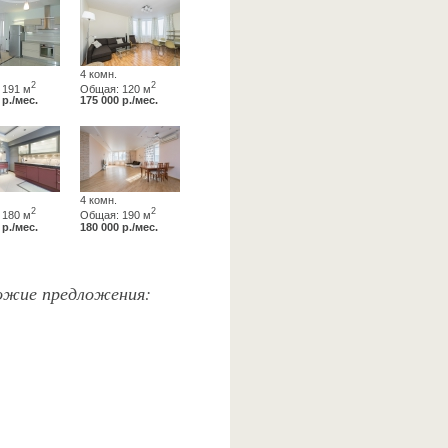
4 комн.
2
2
 191 м
Общая: 120 м
 р./мес.
175 000 р./мес.
4 комн.
2
2
 180 м
Общая: 190 м
 р./мес.
180 000 р./мес.
хожие предложения: