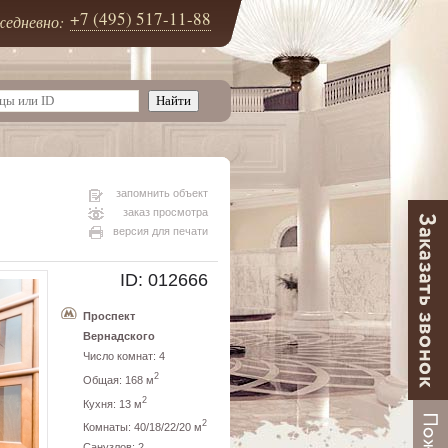
+7 (495) 517-11-88
едневно:
запомнить объект
заказ просмотра
версия для печати
ID: 012666
Проспект
Вернадского
Число комнат: 4
2
Общая: 168 м
2
Кухня: 13 м
2
Комнаты: 40/18/22/20 м
Санузлов: 2