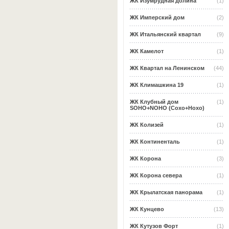
ЖК Изумрудная долина
(1)
ЖК Имперский дом
(2)
ЖК Итальянский квартал
(9)
ЖК Камелот
(1)
ЖК Квартал на Ленинском
(44)
ЖК Климашкина 19
(1)
ЖК Клубный дом
(1)
SOHO+NOHO (Сохо+Нохо)
ЖК Колизей
(1)
ЖК Континенталь
(1)
ЖК Корона
(3)
ЖК Корона севера
(1)
ЖК Крылатская панорама
(1)
ЖК Кунцево
(13)
ЖК Кутузов Форт
(1)