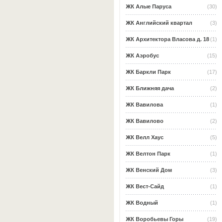
ЖК Алые Паруса
(30)
ЖК Английский квартал
(3)
ЖК Архитектора Власова д. 18
(1)
ЖК Аэробус
(15)
ЖК Баркли Парк
(17)
ЖК Ближняя дача
(2)
ЖК Вавилова
(1)
ЖК Вавилово
(2)
ЖК Велл Хаус
(5)
ЖК Велтон Парк
(1)
ЖК Венский Дом
(3)
ЖК Вест-Сайд
(1)
ЖК Водный
(1)
ЖК Воробьевы Горы
(19)