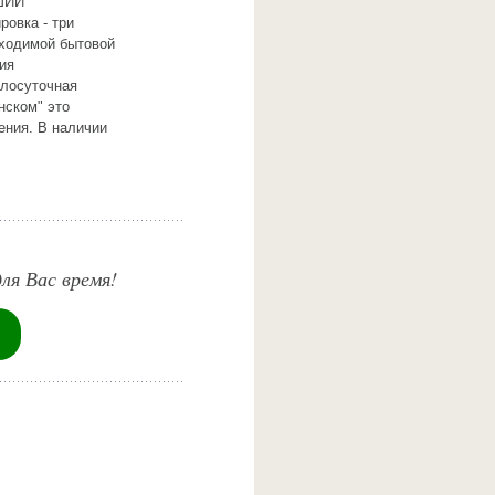
ЧШИЙ
овка - три
бходимой бытовой
ия
глосуточная
нском" это
ения. В наличии
ля Вас время!