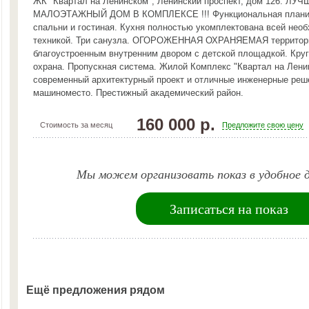
ЖК "Квартал на Ленинском", Ленинский проспект, дом 126. ЛУ
МАЛОЭТАЖНЫЙ ДОМ В КОМПЛЕКСЕ !!! Функциональная планир
спальни и гостиная. Кухня полностью укомплектована всей нео
техникой. Три санузла. ОГОРОЖЕННАЯ ОХРАНЯЕМАЯ территор
благоустроенным внутренним двором с детской площадкой. Кру
охрана. Пропускная система. Жилой Комплекс "Квартал на Лени
современный архитектурный проект и отличные инженерные реш
машиноместо. Престижный академический район.
160 000 р.
Стоимость за месяц
Предложите свою цену
Мы можем организовать показ в удобное д
Записаться на показ
Ещё предложения рядом