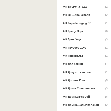
ЖК Времена Года
(2)
ЖК ВТБ Арена парк
(2)
ЖК Гарибальди д. 15
(1)
ЖК Гранд Парк
(6)
ЖК Грин Хаус
(3)
ЖК Груббер Хаус
(1)
ЖК Грюнвальд
(1)
ЖК Две башни
(1)
ЖК Депутатский дом
(1)
ЖК Долина Грёз
(5)
ЖК Дом в Сокольниках
(3)
ЖК Дом на Беговой
(16)
ЖК Дом на Давыдковской
(2)