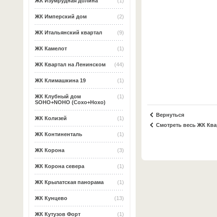
ЖК Изумрудная долина
(1)
ЖК Имперский дом
(2)
ЖК Итальянский квартал
(9)
ЖК Камелот
(1)
ЖК Квартал на Ленинском
(44)
ЖК Климашкина 19
(1)
ЖК Клубный дом
(1)
SOHO+NOHO (Сохо+Нохо)
Вернуться
ЖК Колизей
(1)
Смотреть весь ЖК Ква
ЖК Континенталь
(1)
ЖК Корона
(3)
ЖК Корона севера
(1)
ЖК Крылатская панорама
(1)
ЖК Кунцево
(13)
ЖК Кутузов Форт
(1)