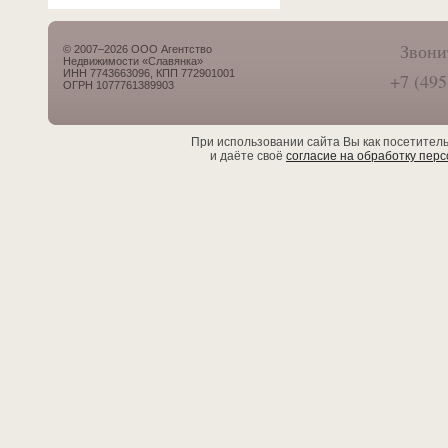
Звони
© 2007–2026 ООО Агентство
Недвижимости «Славянка»
ИНН 7743663096, КПП 772901001
+7 (495
ОГРН 1077761389903
При использовании сайта Вы как посетител
и даёте своё
согласие на обработку пер