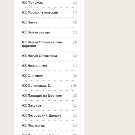
ЖК Мономах
(1)
ЖК Мосфильмовский
(7)
ЖК Наука
(4)
ЖК Новая звезда
(1)
ЖК Новая Олимпийская
(3)
Деревня
ЖК Новая Остоженка
(3)
ЖК Ностальгия
(1)
ЖК Олимпия
(3)
ЖК Остоженка, 11
(15)
ЖК Палаццо на Цветном
(2)
ЖК Патриот
(1)
ЖК Петровский Дворик
(1)
ЖК Пирамида
(1)