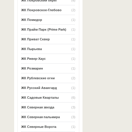
ЖК Покровский берег
(6)
ЖК Покровское-Глебово
(2)
ЖК Помидор
(1)
ЖК Прайм Парк (Prime Park)
(1)
ЖК Приват Сквер
(1)
ЖК Пырьева
(1)
ЖК Ривер-Хаус
(1)
ЖК Розмарин
(1)
ЖК Рублевские огни
(2)
ЖК Русский Авангард
(1)
ЖК Садовые Кварталы
(6)
ЖК Северная звезда
(3)
ЖК Северная пальмира
(3)
ЖК Северные Ворота
(1)