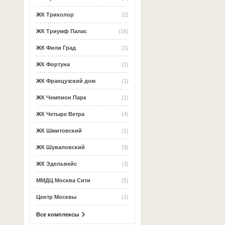
ЖК Триколор
(2)
ЖК Триумф Палас
(16)
ЖК Фили Град
(1)
ЖК Фортуна
(1)
ЖК Французский дом
(1)
ЖК Чемпион Парк
(1)
ЖК Четыре Ветра
(4)
ЖК Шмитовский
(1)
ЖК Шуваловский
(9)
ЖК Эдельвейс
(3)
ММДЦ Москва Сити
(5)
Центр Москвы
(1)
Все комплексы