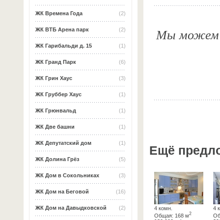
ЖК Времена Года
(2)
Мы можем о
ЖК ВТБ Арена парк
(2)
ЖК Гарибальди д. 15
(1)
ЖК Гранд Парк
(6)
ЖК Грин Хаус
(3)
ЖК Груббер Хаус
(1)
ЖК Грюнвальд
(1)
ЖК Две башни
(1)
ЖК Депутатский дом
(1)
Ещё предл
ЖК Долина Грёз
(5)
ЖК Дом в Сокольниках
(3)
ЖК Дом на Беговой
(16)
ЖК Дом на Давыдковской
(2)
4 комн.
4 
2
Общая: 168 м
Об