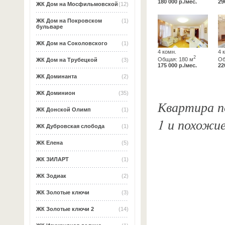
180 000 р./мес.
29
ЖК Дом на Мосфильмовской
(12)
ЖК Дом на Покровском
(1)
бульваре
ЖК Дом на Соколовского
(1)
4 комн.
4 
2
Общая: 180 м
Об
ЖК Дом на Трубецкой
(3)
175 000 р./мес.
22
ЖК Доминанта
(2)
ЖК Доминион
(35)
Квартира по
ЖК Донской Олимп
(1)
1 и похожи
ЖК Дубровская слобода
(1)
ЖК Елена
(5)
ЖК ЗИЛАРТ
(1)
ЖК Зодиак
(2)
ЖК Золотые ключи
(3)
ЖК Золотые ключи 2
(14)