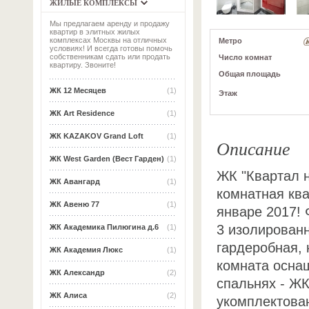
ЖИЛЫЕ КОМПЛЕКСЫ
Мы предлагаем аренду и продажу
квартир в элитных жилых
комплексах Москвы на отличных
Метро
условиях! И всегда готовы помочь
собственникам сдать или продать
Число комнат
квартиру. Звоните!
Общая площадь
ЖК 12 Месяцев
(1)
Этаж
ЖК Art Residence
(1)
ЖК KAZAKOV Grand Loft
(1)
Описание
ЖК West Garden (Вест Гарден)
(1)
ЖК "Квартал 
ЖК Авангард
(1)
комнатная кв
ЖК Авеню 77
(1)
январе 2017! 
3 изолированн
ЖК Академика Пилюгина д.6
(1)
гардеробная,
ЖК Академия Люкс
(1)
комната оснащ
ЖК Александр
(2)
спальнях - ЖК
ЖК Алиса
(2)
укомплектова