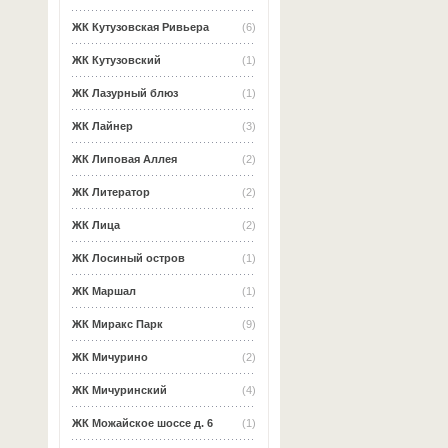
ЖК Кутузовская Ривьера
(6)
ЖК Кутузовский
(1)
ЖК Лазурный блюз
(1)
ЖК Лайнер
(3)
ЖК Липовая Аллея
(2)
ЖК Литератор
(2)
ЖК Лица
(2)
ЖК Лосиный остров
(1)
ЖК Маршал
(1)
ЖК Миракс Парк
(9)
ЖК Мичурино
(2)
ЖК Мичуринский
(4)
ЖК Можайское шоссе д. 6
(1)