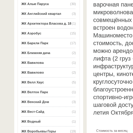
варочная пане
ЖК Алые Паруса
(30)
микроволнова
ЖК Английский квартал
(3)
совмещённых 
ЖК Архитектора Власова д. 18
(1)
встроен водон
ЖК Аэробус
(15)
Машиноместо 
стоимость, до
ЖК Баркли Парк
(17)
можно арендо
ЖК Ближняя дача
(2)
лифта (2 груз
ЖК Вавилова
(1)
инфраструктур
центры, кинот
ЖК Вавилово
(2)
круглосуточно
ЖК Велл Хаус
(5)
благоустроен
ЖК Велтон Парк
(1)
спортивно-игр
ЖК Венский Дом
(3)
шаговой досту
летия Октября
ЖК Вест-Сайд
(1)
ЖК Водный
(1)
Стоимость за месяц
ЖК Воробьевы Горы
(19)