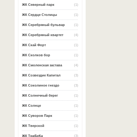
ЖК Северный парк
(1)
ЖК Сердце Столицы
(1)
ЖК Серебряный бульвар
(1)
ЖК Серебряный квартет
(4)
ЖК Скай Форт
(1)
ЖК Сколков бор
(1)
ЖК Смоленская застава
(4)
ЖК Созвездие Капитал
(3)
ЖК Соколиное гнездо
(3)
ЖК Солнечный берег
(1)
ЖК Солнце
(1)
ЖК Суворов Парк
(1)
ЖК Тверской
(1)
ЖК ТриБеКа
(3)