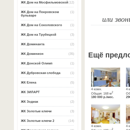
ЖК Дом на Мосфильмовской
(12)
ЖК Дом на Покровском
(1)
или звон
бульваре
ЖК Дом на Соколовского
(1)
ЖК Дом на Трубецкой
(3)
ЖК Доминанта
(2)
Ещё предл
ЖК Доминион
(35)
ЖК Донской Олимп
(1)
ЖК Дубровская слобода
(1)
ЖК Елена
(5)
4 комн.
4 
ЖК ЗИЛАРТ
(1)
2
Общая: 168 м
Об
180 000 р./мес.
29
ЖК Зодиак
(2)
ЖК Золотые ключи
(3)
ЖК Золотые ключи 2
(14)
4 комн.
4 
2