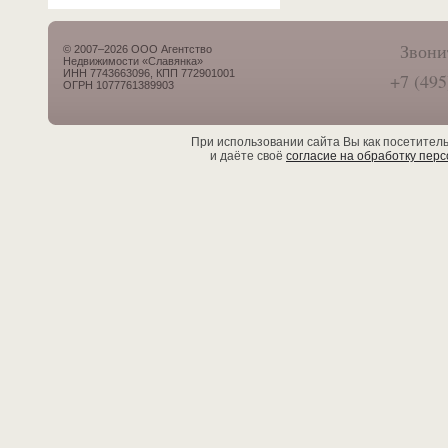
Звони
© 2007–2026 ООО Агентство
Недвижимости «Славянка»
ИНН 7743663096, КПП 772901001
+7 (495
ОГРН 1077761389903
При использовании сайта Вы как посетител
и даёте своё
согласие на обработку пер