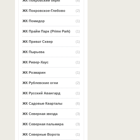
ЖК Покровский берег
(6)
ЖК Покровское-Глебово
(2)
ЖК Помидор
(1)
ЖК Прайм Парк (Prime Park)
(1)
ЖК Приват Сквер
(1)
ЖК Пырьева
(1)
ЖК Ривер-Хаус
(1)
ЖК Розмарин
(1)
ЖК Рублевские огни
(2)
ЖК Русский Авангард
(1)
ЖК Садовые Кварталы
(6)
ЖК Северная звезда
(3)
ЖК Северная пальмира
(3)
ЖК Северные Ворота
(1)