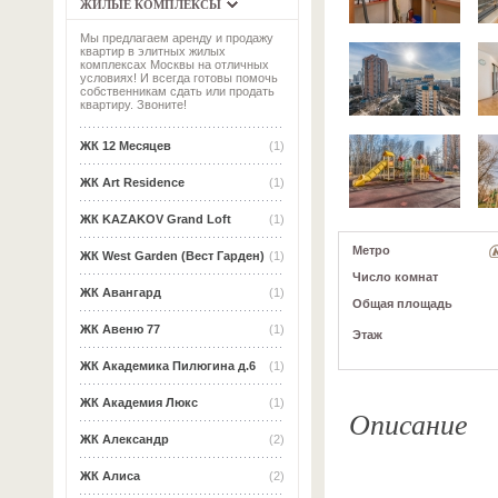
ЖИЛЫЕ КОМПЛЕКСЫ
Мы предлагаем аренду и продажу
квартир в элитных жилых
комплексах Москвы на отличных
условиях! И всегда готовы помочь
собственникам сдать или продать
квартиру. Звоните!
ЖК 12 Месяцев
(1)
ЖК Art Residence
(1)
ЖК KAZAKOV Grand Loft
(1)
Метро
ЖК West Garden (Вест Гарден)
(1)
Число комнат
ЖК Авангард
(1)
Общая площадь
ЖК Авеню 77
(1)
Этаж
ЖК Академика Пилюгина д.6
(1)
ЖК Академия Люкс
(1)
Описание
ЖК Александр
(2)
ЖК Алиса
(2)