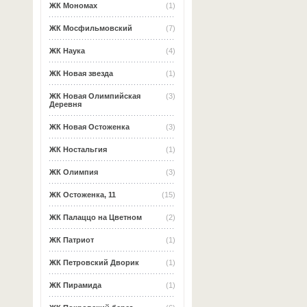
ЖК Мономах
(1)
ЖК Мосфильмовский
(7)
ЖК Наука
(4)
ЖК Новая звезда
(1)
ЖК Новая Олимпийская
(3)
Деревня
ЖК Новая Остоженка
(3)
ЖК Ностальгия
(1)
ЖК Олимпия
(3)
ЖК Остоженка, 11
(15)
ЖК Палаццо на Цветном
(2)
ЖК Патриот
(1)
ЖК Петровский Дворик
(1)
ЖК Пирамида
(1)