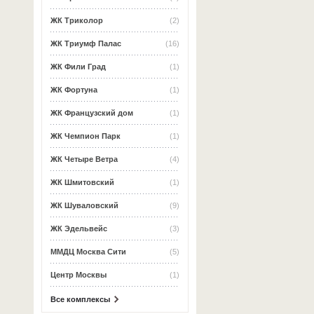
ЖК Триколор
(2)
ЖК Триумф Палас
(16)
ЖК Фили Град
(1)
ЖК Фортуна
(1)
ЖК Французский дом
(1)
ЖК Чемпион Парк
(1)
ЖК Четыре Ветра
(4)
ЖК Шмитовский
(1)
ЖК Шуваловский
(9)
ЖК Эдельвейс
(3)
ММДЦ Москва Сити
(5)
Центр Москвы
(1)
Все комплексы