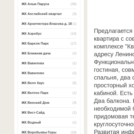
ЖК Алые Паруса
(30)
ЖК Английский квартал
(3)
ЖК Архитектора Власова д. 18
(1)
Предлагается 
ЖК Аэробус
(14)
квартира с с
ЖК Баркли Парк
(17)
комплексе "К
адресу Ленинс
ЖК Ближняя дача
(2)
Функциональн
ЖК Вавилова
(1)
гостиная, сов
ЖК Вавилово
(2)
спальня, два 
ЖК Велл Хаус
(5)
просторный хо
кабиной. Есть
ЖК Велтон Парк
(1)
Два балкона.
ЖК Венский Дом
(3)
необходимой 
ЖК Вест-Сайд
(1)
придомовая т
ЖК Водный
(1)
круглосуточно
Развитая инф
ЖК Воробьевы Горы
(19)