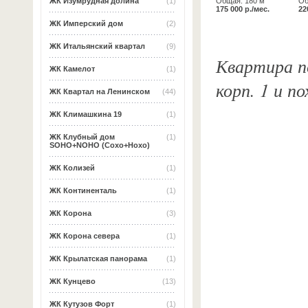
Общая: 180 м
Об
ЖК Изумрудная долина
(1)
175 000 р./мес.
22
ЖК Имперский дом
(2)
ЖК Итальянский квартал
(9)
Квартира по
ЖК Камелот
(1)
корп. 1 и п
ЖК Квартал на Ленинском
(44)
ЖК Климашкина 19
(1)
ЖК Клубный дом
(1)
SOHO+NOHO (Сохо+Нохо)
ЖК Колизей
(1)
ЖК Континенталь
(1)
ЖК Корона
(3)
ЖК Корона севера
(1)
ЖК Крылатская панорама
(1)
ЖК Кунцево
(13)
ЖК Кутузов Форт
(1)