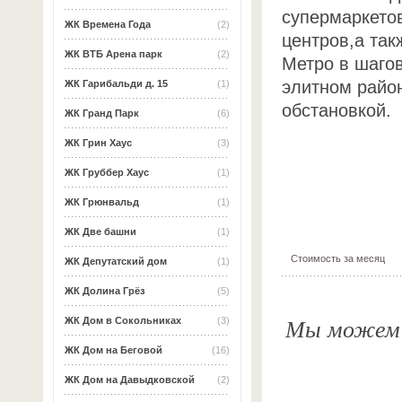
супермаркето
ЖК Времена Года
(2)
центров,а так
ЖК ВТБ Арена парк
(2)
Метро в шаго
элитном район
ЖК Гарибальди д. 15
(1)
обстановкой.
ЖК Гранд Парк
(6)
ЖК Грин Хаус
(3)
ЖК Груббер Хаус
(1)
ЖК Грюнвальд
(1)
ЖК Две башни
(1)
Стоимость за месяц
ЖК Депутатский дом
(1)
ЖК Долина Грёз
(5)
Мы можем о
ЖК Дом в Сокольниках
(3)
ЖК Дом на Беговой
(16)
ЖК Дом на Давыдковской
(2)