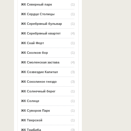
ЖК Северный парк
(1)
ЖК Сердце Столицы
(1)
ЖК Серебряный бульвар
(1)
ЖК Серебряный квартет
(4)
ЖК Скай Форт
(1)
ЖК Сколков бор
(1)
ЖК Смоленская застава
(4)
ЖК Созвездие Капитал
(3)
ЖК Соколиное гнездо
(3)
ЖК Солнечный берег
(1)
ЖК Солнце
(1)
ЖК Суворов Парк
(1)
ЖК Тверской
(1)
ЖК ТриБеКа
(3)