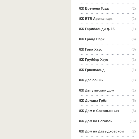
ЖК Времена Года
(2)
ЖК ВТБ Арена парк
(2)
ЖК Гарибальди д. 15
(1)
ЖК Гранд Парк
(6)
ЖК Грин Хаус
(3)
ЖК Груббер Хаус
(1)
ЖК Грюнвальд
(1)
ЖК Две башни
(1)
ЖК Депутатский дом
(1)
ЖК Долина Грёз
(5)
ЖК Дом в Сокольниках
(3)
ЖК Дом на Беговой
(16)
ЖК Дом на Давыдковской
(2)