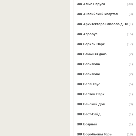
ЖК Алые Паруса
(30)
ЖК Английский квартал
(3)
ЖК Архитектора Власова д. 18
(1)
ЖК Аэробус
(15)
ЖК Баркли Парк
(17)
ЖК Ближняя дача
(2)
ЖК Вавилова
(1)
ЖК Вавилово
(2)
ЖК Велл Хаус
(5)
ЖК Велтон Парк
(1)
ЖК Венский Дом
(3)
ЖК Вест-Сайд
(1)
ЖК Водный
(1)
ЖК Воробьевы Горы
(19)