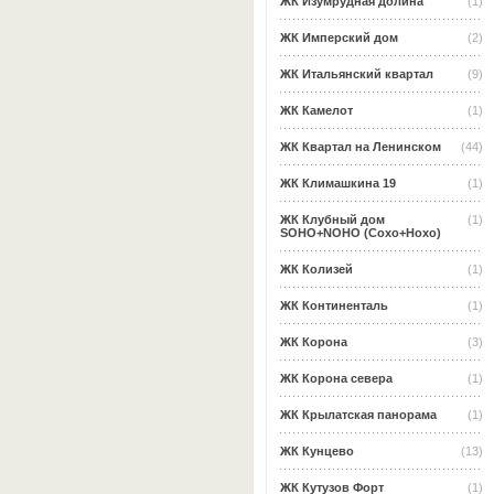
ЖК Изумрудная долина
(1)
ЖК Имперский дом
(2)
ЖК Итальянский квартал
(9)
ЖК Камелот
(1)
ЖК Квартал на Ленинском
(44)
ЖК Климашкина 19
(1)
ЖК Клубный дом
(1)
SOHO+NOHO (Сохо+Нохо)
ЖК Колизей
(1)
ЖК Континенталь
(1)
ЖК Корона
(3)
ЖК Корона севера
(1)
ЖК Крылатская панорама
(1)
ЖК Кунцево
(13)
ЖК Кутузов Форт
(1)