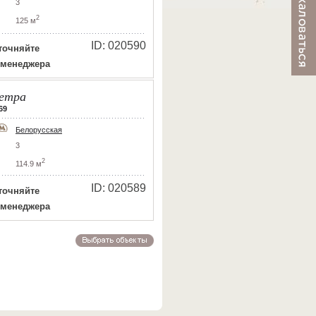
3
2
125 м
ID: 020590
точняйте
 менеджера
етра
69
Белорусская
3
2
114.9 м
ID: 020589
точняйте
 менеджера