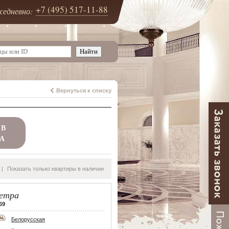
+7 (495) 517-11-88
едневно:
Вернуться к списку
 В
А
|
Показать только квартиры в наличии
етра
69
Белорусская