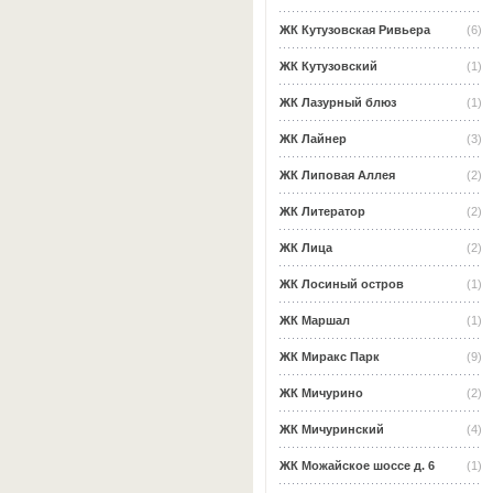
ЖК Кутузовская Ривьера
(6)
ЖК Кутузовский
(1)
ЖК Лазурный блюз
(1)
ЖК Лайнер
(3)
ЖК Липовая Аллея
(2)
ЖК Литератор
(2)
ЖК Лица
(2)
ЖК Лосиный остров
(1)
ЖК Маршал
(1)
ЖК Миракс Парк
(9)
ЖК Мичурино
(2)
ЖК Мичуринский
(4)
ЖК Можайское шоссе д. 6
(1)