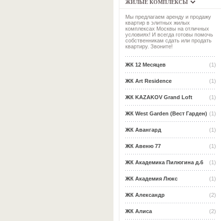
ЖИЛЫЕ КОМПЛЕКСЫ
Мы предлагаем аренду и продажу
квартир в элитных жилых
комплексах Москвы на отличных
условиях! И всегда готовы помочь
собственникам сдать или продать
квартиру. Звоните!
ЖК 12 Месяцев
(1)
ЖК Art Residence
(1)
ЖК KAZAKOV Grand Loft
(1)
ЖК West Garden (Вест Гарден)
(1)
ЖК Авангард
(1)
ЖК Авеню 77
(1)
ЖК Академика Пилюгина д.6
(1)
ЖК Академия Люкс
(1)
ЖК Александр
(2)
ЖК Алиса
(2)