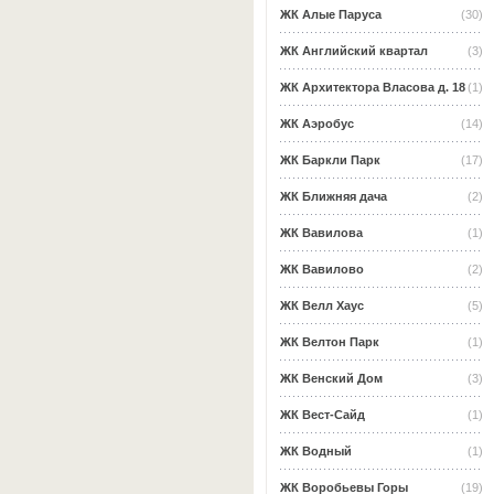
ЖК Алые Паруса
(30)
ЖК Английский квартал
(3)
ЖК Архитектора Власова д. 18
(1)
ЖК Аэробус
(14)
ЖК Баркли Парк
(17)
ЖК Ближняя дача
(2)
ЖК Вавилова
(1)
ЖК Вавилово
(2)
ЖК Велл Хаус
(5)
ЖК Велтон Парк
(1)
ЖК Венский Дом
(3)
ЖК Вест-Сайд
(1)
ЖК Водный
(1)
ЖК Воробьевы Горы
(19)