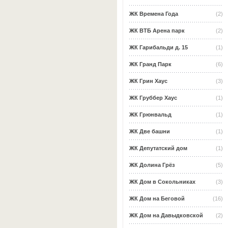
ЖК Времена Года
(2)
ЖК ВТБ Арена парк
(2)
ЖК Гарибальди д. 15
(1)
ЖК Гранд Парк
(6)
ЖК Грин Хаус
(3)
ЖК Груббер Хаус
(1)
ЖК Грюнвальд
(1)
ЖК Две башни
(1)
ЖК Депутатский дом
(1)
ЖК Долина Грёз
(5)
ЖК Дом в Сокольниках
(3)
ЖК Дом на Беговой
(16)
ЖК Дом на Давыдковской
(2)