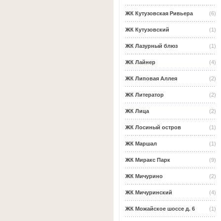
ЖК Кутузовская Ривьера
(6)
ЖК Кутузовский
(1)
ЖК Лазурный блюз
(1)
ЖК Лайнер
(4)
ЖК Липовая Аллея
(2)
ЖК Литератор
(2)
ЖК Лица
(2)
ЖК Лосиный остров
(1)
ЖК Маршал
(1)
ЖК Миракс Парк
(9)
ЖК Мичурино
(2)
ЖК Мичуринский
(4)
ЖК Можайское шоссе д. 6
(1)