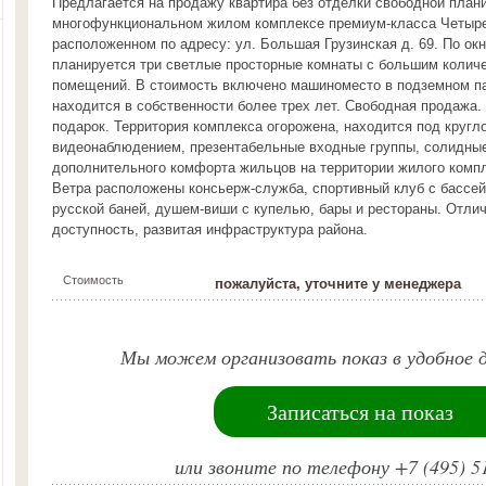
Предлагается на продажу квартира без отделки свободной план
многофункциональном жилом комплексе премиум-класса Четыре
расположенном по адресу: ул. Большая Грузинская д. 69. По ок
планируется три светлые просторные комнаты с большим колич
помещений. В стоимость включено машиноместо в подземном па
находится в собственности более трех лет. Свободная продажа. 
подарок. Территория комплекса огорожена, находится под круг
видеонаблюдением, презентабельные входные группы, солидные
дополнительного комфорта жильцов на территории жилого комп
Ветра расположены консьерж-служба, спортивный клуб с бассей
русской баней, душем-виши с купелью, бары и рестораны. Отли
доступность, развитая инфраструктура района.
Стоимость
пожалуйста, уточните у менеджера
Мы можем организовать показ в удобное д
Записаться на показ
или звоните по телефону +7 (495) 5