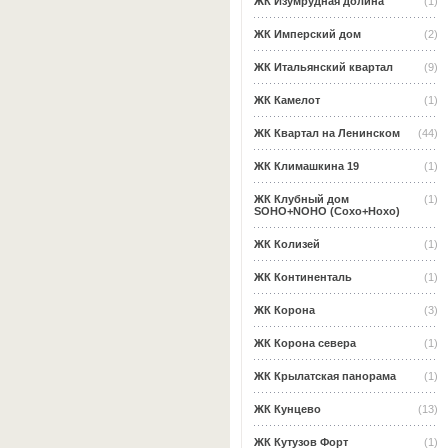
ЖК Изумрудная долина
(1)
ЖК Имперский дом
(2)
ЖК Итальянский квартал
(9)
ЖК Камелот
(1)
ЖК Квартал на Ленинском
(44)
ЖК Климашкина 19
(1)
ЖК Клубный дом
(1)
SOHO+NOHO (Сохо+Нохо)
ЖК Колизей
(1)
ЖК Континенталь
(1)
ЖК Корона
(3)
ЖК Корона севера
(1)
ЖК Крылатская панорама
(1)
ЖК Кунцево
(13)
ЖК Кутузов Форт
(1)