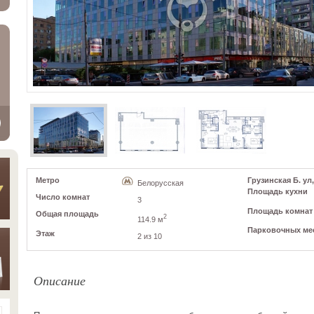
Метро
Грузинская Б. ул,
Белорусская
Площадь кухни
Число комнат
3
Площадь комнат
Общая площадь
2
114.9 м
Парковочных ме
Этаж
2 из 10
Описание