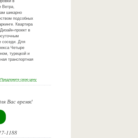
ировки в
 Ветра,
нам шикарно
еством подсобных
ркинге. Квартира
Дизайн-проект в
лосуточным
 соседи. Для
лекса Четыре
ном, турецкой и
чная транспортная
Предложите свою цену
ля Вас время!
17-1188