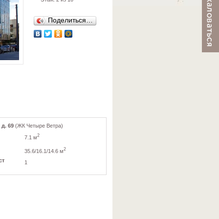
Поделиться…
 д. 69
(ЖК Четыре Ветра)
2
7.1 м
2
35.6/16.1/14.6 м
ст
1