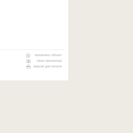
запомнить объект
заказ просмотра
версия для печати