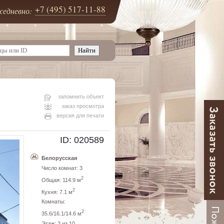
+7 (495) 517-11-88
едневно:
запомнить объект
заказ просмотра
версия для печати
ID: 020589
Белорусская
Число комнат: 3
2
Общая: 114.9 м
2
Кухня: 7.1 м
Комнаты:
2
35.6/16.1/14.6 м
Этаж: 2 из 10