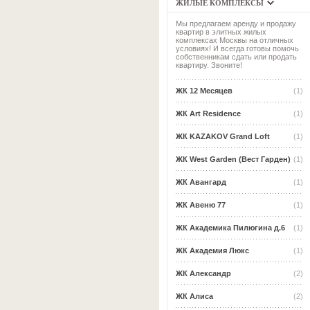
ЖИЛЫЕ КОМПЛЕКСЫ
Мы предлагаем аренду и продажу
квартир в элитных жилых
комплексах Москвы на отличных
условиях! И всегда готовы помочь
собственникам сдать или продать
квартиру. Звоните!
ЖК 12 Месяцев
(1)
ЖК Art Residence
(1)
ЖК KAZAKOV Grand Loft
(1)
ЖК West Garden (Вест Гарден)
(1)
ЖК Авангард
(1)
ЖК Авеню 77
(1)
ЖК Академика Пилюгина д.6
(1)
ЖК Академия Люкс
(1)
ЖК Александр
(2)
ЖК Алиса
(2)