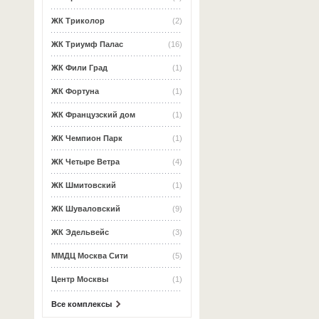
ЖК Триколор
(2)
ЖК Триумф Палас
(16)
ЖК Фили Град
(1)
ЖК Фортуна
(1)
ЖК Французский дом
(1)
ЖК Чемпион Парк
(1)
ЖК Четыре Ветра
(4)
ЖК Шмитовский
(1)
ЖК Шуваловский
(9)
ЖК Эдельвейс
(3)
ММДЦ Москва Сити
(5)
Центр Москвы
(1)
Все комплексы