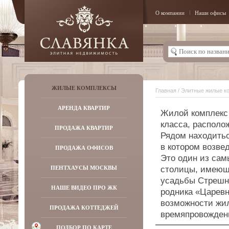
О компании
Наши офисы
ЖИЛЫЕ КОМПЛЕКСЫ
Главная
/
Элитные жилые к
АРЕНДА КВАРТИР
Жилой комплекс 
класса, располо
ПРОДАЖА КВАРТИР
Рядом находитьс
в котором возве
ПРОДАЖА ОФИСОВ
Это один из сам
ПЕНТХАУСЫ МОСКВЫ
столицы, имеющ
усадьбы Стрешне
НАШЕ ВИДЕО ПРО ЖК
родника «Царевн
возможности жил
ПРОДАЖА КОТТЕДЖЕЙ
времяпровожден
ПОДБОР ПО КАРТЕ