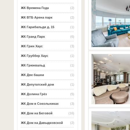
ЖК Времена Года
(2)
ЖК ВТБ Арена парк
(2)
ЖК Гарибальди д. 15
(1)
ЖК Гранд Парк
(6)
ЖК Грин Хаус
(3)
ЖК Груббер Хаус
(1)
ЖК Грюнвальд
(1)
ЖК Две башни
(1)
ЖК Депутатский дом
(1)
ЖК Долина Грёз
(5)
ЖК Дом в Сокольниках
(3)
ЖК Дом на Беговой
(16)
ЖК Дом на Давыдковской
(2)