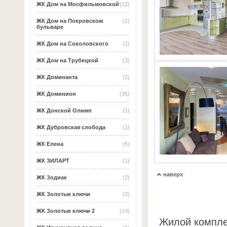
ЖК Дом на Мосфильмовской
(12)
ЖК Дом на Покровском
(1)
бульваре
ЖК Дом на Соколовского
(1)
ЖК Дом на Трубецкой
(3)
ЖК Доминанта
(2)
ЖК Доминион
(35)
ЖК Донской Олимп
(1)
ЖК Дубровская слобода
(1)
ЖК Елена
(5)
ЖК ЗИЛАРТ
(1)
наверх
ЖК Зодиак
(2)
ЖК Золотые ключи
(3)
ЖК Золотые ключи 2
(14)
Жилой компле