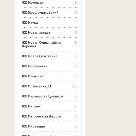
ЖК Мономах
(1)
ЖК Мосфильмовский
(7)
ЖК Наука
(4)
ЖК Новая звезда
(1)
ЖК Новая Олимпийская
(3)
Деревня
ЖК Новая Остоженка
(3)
ЖК Ностальгия
(1)
ЖК Олимпия
(3)
ЖК Остоженка, 11
(15)
ЖК Палаццо на Цветном
(2)
ЖК Патриот
(1)
ЖК Петровский Дворик
(1)
ЖК Пирамида
(1)