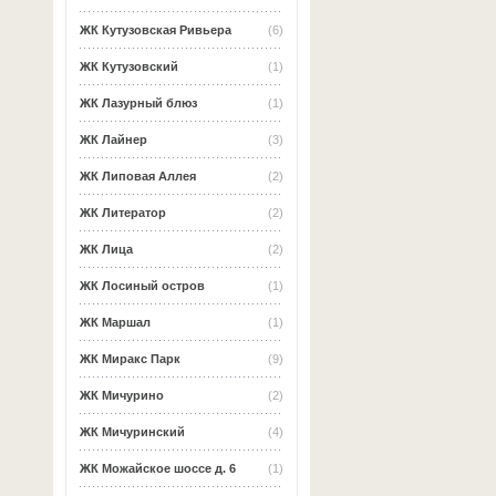
ЖК Кутузовская Ривьера
(6)
ЖК Кутузовский
(1)
ЖК Лазурный блюз
(1)
ЖК Лайнер
(3)
ЖК Липовая Аллея
(2)
ЖК Литератор
(2)
ЖК Лица
(2)
ЖК Лосиный остров
(1)
ЖК Маршал
(1)
ЖК Миракс Парк
(9)
ЖК Мичурино
(2)
ЖК Мичуринский
(4)
ЖК Можайское шоссе д. 6
(1)