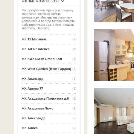
ЖИЛЫЕ КОМПЛЕКСЫ
Мы предлагаем аренду и продажу
квартир в элитных жилых
комплексах Москвы на отличных
условиях! И всегда готовы помочь
собственникам сдать или продать
квартиру. Звоните!
ЖК 12 Месяцев
(1)
ЖК Art Residence
(1)
ЖК KAZAKOV Grand Loft
(1)
ЖК West Garden (Вест Гарден)
(1)
ЖК Авангард
(1)
ЖК Авеню 77
(1)
ЖК Академика Пилюгина д.6
(1)
ЖК Академия Люкс
(1)
ЖК Александр
(2)
ЖК Алиса
(2)