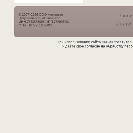
Звони
© 2007–2026 ООО Агентство
Недвижимости «Славянка»
ИНН 7743663096, КПП 772901001
+7 (495
ОГРН 1077761389903
При использовании сайта Вы как посетител
и даёте своё
согласие на обработку пер