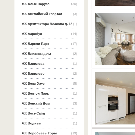
ЖК Алые Паруса
(30)
ЖК Английский квартал
(3)
ЖК Архитектора Власова д. 18
(1)
ЖК Аэробус
(14)
ЖК Баркли Парк
(17)
ЖК Ближняя дача
(2)
ЖК Вавилова
(1)
ЖК Вавилово
(2)
ЖК Велл Хаус
(5)
ЖК Велтон Парк
(1)
ЖК Венский Дом
(3)
ЖК Вест-Сайд
(1)
ЖК Водный
(1)
ЖК Воробьевы Горы
(19)