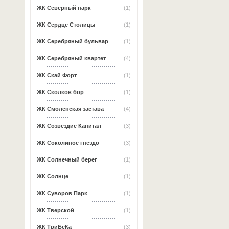
ЖК Северный парк
(1)
ЖК Сердце Столицы
(1)
ЖК Серебряный бульвар
(1)
ЖК Серебряный квартет
(4)
ЖК Скай Форт
(1)
ЖК Сколков бор
(1)
ЖК Смоленская застава
(4)
ЖК Созвездие Капитал
(3)
ЖК Соколиное гнездо
(3)
ЖК Солнечный берег
(1)
ЖК Солнце
(1)
ЖК Суворов Парк
(1)
ЖК Тверской
(1)
ЖК ТриБеКа
(3)