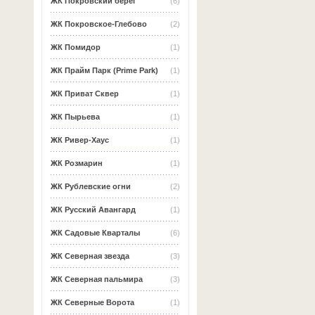
ЖК Покровский берег
(6)
ЖК Покровское-Глебово
(2)
ЖК Помидор
(1)
ЖК Прайм Парк (Prime Park)
(1)
ЖК Приват Сквер
(1)
ЖК Пырьева
(1)
ЖК Ривер-Хаус
(1)
ЖК Розмарин
(1)
ЖК Рублевские огни
(2)
ЖК Русский Авангард
(1)
ЖК Садовые Кварталы
(6)
ЖК Северная звезда
(3)
ЖК Северная пальмира
(3)
ЖК Северные Ворота
(1)