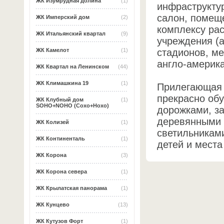
ЖК Изумрудная долина
(1)
инфраструктур
салон, помещ
ЖК Имперский дом
(2)
комплексу ра
ЖК Итальянский квартал
(9)
учреждения (а
стадионов, ме
ЖК Камелот
(1)
англо-америк
ЖК Квартал на Ленинском
(44)
ЖК Климашкина 19
(1)
Прилегающая 
прекрасно об
ЖК Клубный дом
(1)
SOHO+NOHO (Сохо+Нохо)
дорожками, з
деревянными 
ЖК Колизей
(1)
светильникам
ЖК Континенталь
(1)
детей и места
ЖК Корона
(3)
ЖК Корона севера
(1)
ЖК Крылатская панорама
(1)
ЖК Кунцево
(13)
ЖК Кутузов Форт
(1)