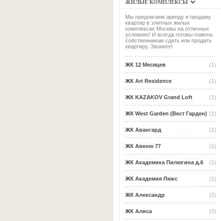
ЖИЛЫЕ КОМПЛЕКСЫ
Мы предлагаем аренду и продажу
квартир в элитных жилых
комплексах Москвы на отличных
условиях! И всегда готовы помочь
собственникам сдать или продать
квартиру. Звоните!
ЖК 12 Месяцев
(1)
ЖК Art Residence
(1)
ЖК KAZAKOV Grand Loft
(1)
ЖК West Garden (Вест Гарден)
(1)
ЖК Авангард
(1)
ЖК Авеню 77
(1)
ЖК Академика Пилюгина д.6
(1)
ЖК Академия Люкс
(1)
ЖК Александр
(2)
ЖК Алиса
(2)