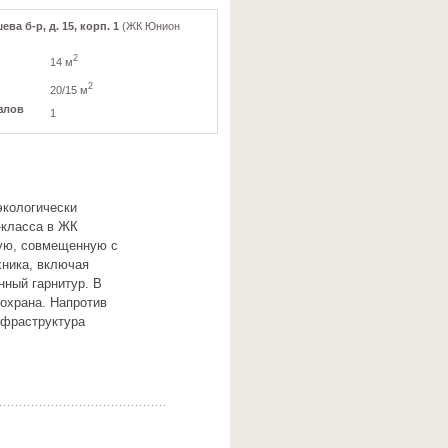
ва б-р, д. 15, корп. 1
(ЖК Юнион
2
14 м
2
20/15 м
злов
1
экологически
-класса в ЖК
ную, совмещенную с
хника, включая
ный гарнитур. В
 охрана. Напротив
нфраструктура