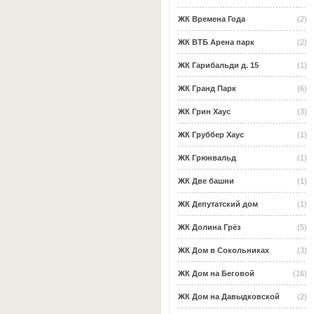
ЖК Времена Года
(2)
ЖК ВТБ Арена парк
(2)
ЖК Гарибальди д. 15
(1)
ЖК Гранд Парк
(6)
ЖК Грин Хаус
(3)
ЖК Груббер Хаус
(1)
ЖК Грюнвальд
(1)
ЖК Две башни
(1)
ЖК Депутатский дом
(1)
ЖК Долина Грёз
(5)
ЖК Дом в Сокольниках
(3)
ЖК Дом на Беговой
(16)
ЖК Дом на Давыдковской
(2)