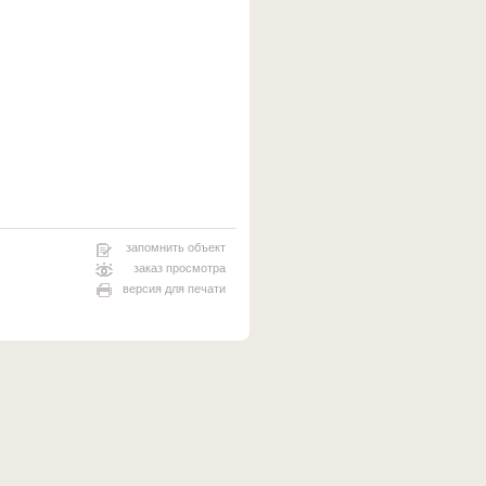
запомнить объект
заказ просмотра
версия для печати