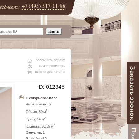
+7 (495) 517-11-88
едневно:
запомнить объект
заказ просмотра
версия для печати
ID: 012345
Октябрьское поле
Число комнат: 2
2
Общая: 50 м
2
Кухня: 14 м
2
Комнаты: 20/15 м
Санузлов: 1
Этаж: 9 из 32