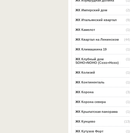
ЖК Изумрудная долина
(1)
ЖК Имперский дом
(2)
ЖК Итальянский квартал
(9)
ЖК Камелот
(1)
ЖК Квартал на Ленинском
(44)
ЖК Климашкина 19
(1)
ЖК Клубный дом
(1)
SOHO+NOHO (Сохо+Нохо)
ЖК Колизей
(1)
ЖК Континенталь
(1)
ЖК Корона
(3)
ЖК Корона севера
(1)
ЖК Крылатская панорама
(1)
ЖК Кунцево
(13)
ЖК Кутузов Форт
(1)