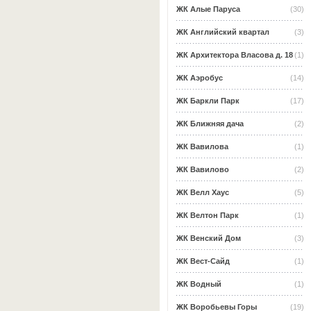
ЖК Алые Паруса
(30)
ЖК Английский квартал
(3)
ЖК Архитектора Власова д. 18
(1)
ЖК Аэробус
(14)
ЖК Баркли Парк
(17)
ЖК Ближняя дача
(2)
ЖК Вавилова
(1)
ЖК Вавилово
(2)
ЖК Велл Хаус
(5)
ЖК Велтон Парк
(1)
ЖК Венский Дом
(3)
ЖК Вест-Сайд
(1)
ЖК Водный
(1)
ЖК Воробьевы Горы
(19)