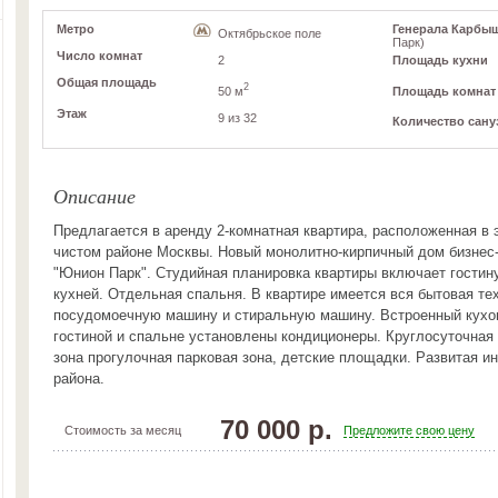
Метро
Генерала Карбыше
Октябрьское поле
Парк)
Число комнат
2
Площадь кухни
Общая площадь
2
50 м
Площадь комнат
Этаж
9 из 32
Количество сану
Описание
Предлагается в аренду 2-комнатная квартира, расположенная в 
чистом районе Москвы. Новый монолитно-кирпичный дом бизнес
"Юнион Парк". Студийная планировка квартиры включает гости
кухней. Отдельная спальня. В квартире имеется вся бытовая те
посудомоечную машину и стиральную машину. Встроенный кухон
гостиной и спальне установлены кондиционеры. Круглосуточная
зона прогулочная парковая зона, детские площадки. Развитая и
района.
70 000 р.
Стоимость за месяц
Предложите свою цену