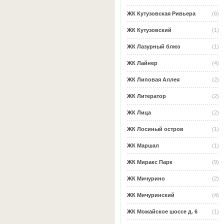
ЖК Кутузовская Ривьера
(6)
ЖК Кутузовский
(1)
ЖК Лазурный блюз
(1)
ЖК Лайнер
(4)
ЖК Липовая Аллея
(2)
ЖК Литератор
(2)
ЖК Лица
(2)
ЖК Лосиный остров
(1)
ЖК Маршал
(1)
ЖК Миракс Парк
(9)
ЖК Мичурино
(2)
ЖК Мичуринский
(4)
ЖК Можайское шоссе д. 6
(1)