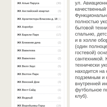
ул. Авиационн
ЖК Алые Паруса
(30)
качественный
ЖК Английский квартал
(3)
Функциональн
ЖК Архитектора Власова д. 18
(1)
полностью ук
бытовой техни
ЖК Аэробус
(14)
спальню, детс
ЖК Баркли Парк
(17)
и в холле об
ЖК Ближняя дача
(2)
(один полноце
ЖК Вавилова
(1)
гостевой) ос
сантехникой.
ЖК Вавилово
(2)
технически у
ЖК Велл Хаус
(5)
находится на
ЖК Велтон Парк
(1)
подземным и 
ЖК Венский Дом
(3)
внутренней ин
футбольное по
ЖК Вест-Сайд
(1)
клуб).
ЖК Водный
(1)
ЖК Воробьевы Горы
(19)