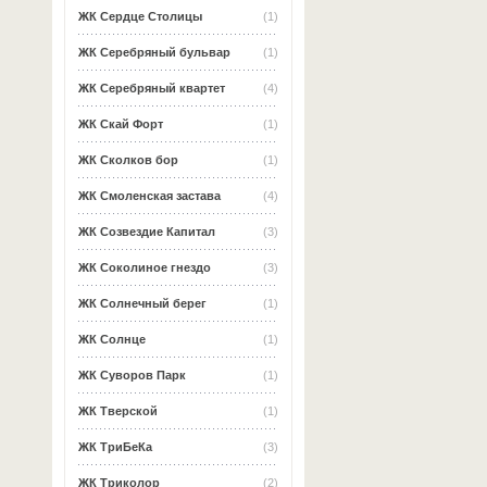
ЖК Сердце Столицы
(1)
ЖК Серебряный бульвар
(1)
ЖК Серебряный квартет
(4)
ЖК Скай Форт
(1)
ЖК Сколков бор
(1)
ЖК Смоленская застава
(4)
ЖК Созвездие Капитал
(3)
ЖК Соколиное гнездо
(3)
ЖК Солнечный берег
(1)
ЖК Солнце
(1)
ЖК Суворов Парк
(1)
ЖК Тверской
(1)
ЖК ТриБеКа
(3)
ЖК Триколор
(2)