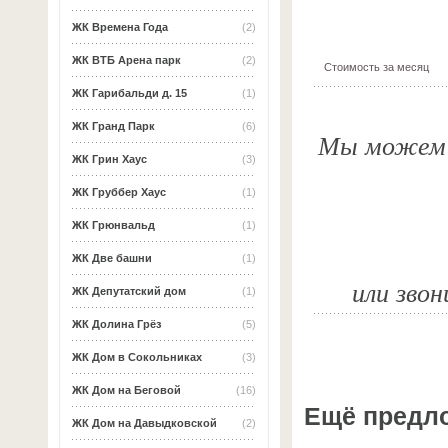
ЖК Времена Года
(2)
ЖК ВТБ Арена парк
(2)
Стоимость за месяц
ЖК Гарибальди д. 15
(1)
ЖК Гранд Парк
(6)
Мы можем о
ЖК Грин Хаус
(3)
ЖК Груббер Хаус
(1)
ЖК Грюнвальд
(1)
ЖК Две башни
(1)
или звон
ЖК Депутатский дом
(1)
ЖК Долина Грёз
(5)
ЖК Дом в Сокольниках
(3)
ЖК Дом на Беговой
(16)
Ещё предл
ЖК Дом на Давыдковской
(2)