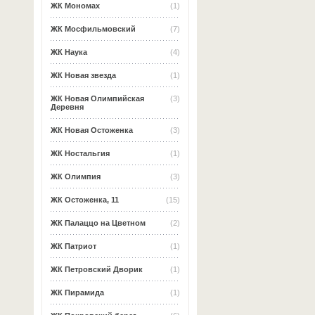
ЖК Мономах
(1)
ЖК Мосфильмовский
(7)
ЖК Наука
(4)
ЖК Новая звезда
(1)
ЖК Новая Олимпийская
(3)
Деревня
ЖК Новая Остоженка
(3)
ЖК Ностальгия
(1)
ЖК Олимпия
(3)
ЖК Остоженка, 11
(15)
ЖК Палаццо на Цветном
(2)
ЖК Патриот
(1)
ЖК Петровский Дворик
(1)
ЖК Пирамида
(1)