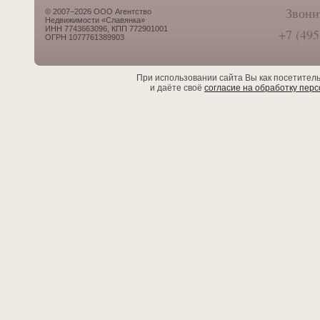
Звони
© 2007–2026 ООО Агентство
Недвижимости «Славянка»
ИНН 7743663096, КПП 772901001
+7 (495
ОГРН 1077761389903
При использовании сайта Вы как посетител
и даёте своё
согласие на обработку пер