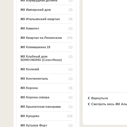
ЖК Изумрудная долина
(1)
ЖК Имперский дом
(2)
ЖК Итальянский квартал
(9)
ЖК Камелот
(1)
ЖК Квартал на Ленинском
(44)
ЖК Климашкина 19
(1)
ЖК Клубный дом
(1)
SOHO+NOHO (Сохо+Нохо)
ЖК Колизей
(1)
ЖК Континенталь
(1)
ЖК Корона
(3)
ЖК Корона севера
(1)
Вернуться
Смотреть весь ЖК Ал
ЖК Крылатская панорама
(1)
ЖК Кунцево
(13)
ЖК Кутузов Форт
(1)