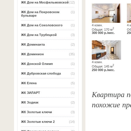
ЖК Дом на Мосфильмовской
(12)
ЖК Дом на Покровском
(1)
бульваре
4 комн.
4 
ЖК Дом на Соколовского
(1)
2
Общая: 170 м
Об
300 000 р./мес.
25
ЖК Дом на Трубецкой
(3)
ЖК Доминанта
(2)
ЖК Доминион
(35)
4 комн.
ЖК Донской Олимп
(1)
2
Общая: 145 м
250 000 р./мес.
ЖК Дубровская слобода
(1)
ЖК Елена
(5)
Квартира по
ЖК ЗИЛАРТ
(1)
похожие пр
ЖК Зодиак
(2)
ЖК Золотые ключи
(3)
ЖК Золотые ключи 2
(14)