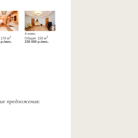
4 комн.
2
2
 170 м
Общая: 150 м
 р./мес.
230 000 р./мес.
жие предложения: