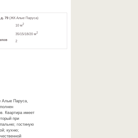
д. 79
(ЖК Алые Паруса)
2
10 м
2
35/15/18/20 м
злов
2
е Алые Паруса,
ыполнен
в. Квартира имеет
оторый при
пальню; гостиную
ой; кухню;
ачественной