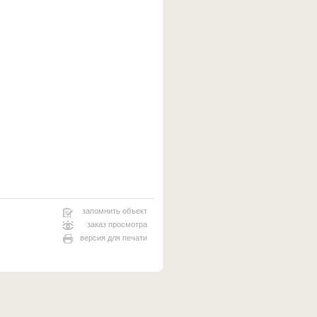
запомнить объект
заказ просмотра
версия для печати