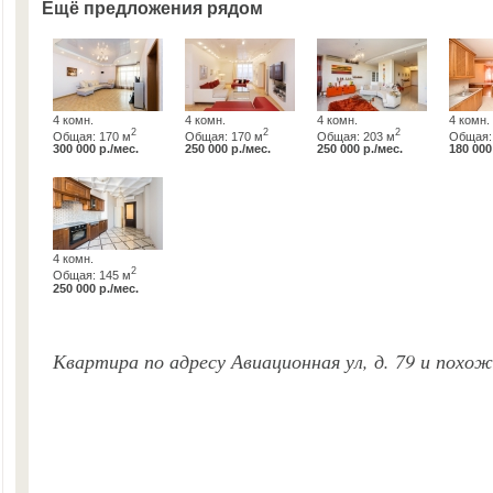
Ещё предложения рядом
4 комн.
4 комн.
4 комн.
4 комн.
2
2
2
Общая: 170 м
Общая: 170 м
Общая: 203 м
Общая:
300 000 р./мес.
250 000 р./мес.
250 000 р./мес.
180 000
4 комн.
2
Общая: 145 м
250 000 р./мес.
Квартира по адресу Авиационная ул, д. 79 и похо