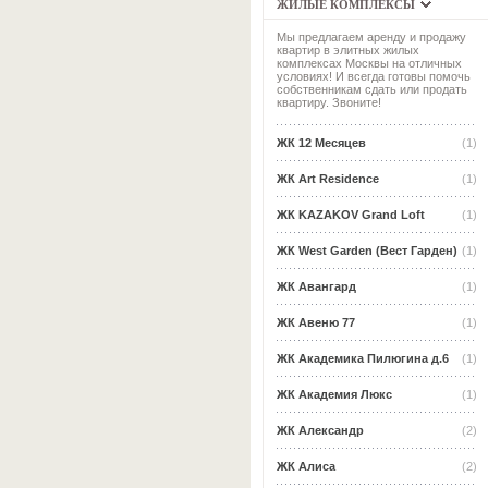
ЖИЛЫЕ КОМПЛЕКСЫ
Мы предлагаем аренду и продажу
квартир в элитных жилых
комплексах Москвы на отличных
условиях! И всегда готовы помочь
собственникам сдать или продать
квартиру. Звоните!
ЖК 12 Месяцев
(1)
ЖК Art Residence
(1)
ЖК KAZAKOV Grand Loft
(1)
ЖК West Garden (Вест Гарден)
(1)
ЖК Авангард
(1)
ЖК Авеню 77
(1)
ЖК Академика Пилюгина д.6
(1)
ЖК Академия Люкс
(1)
ЖК Александр
(2)
ЖК Алиса
(2)