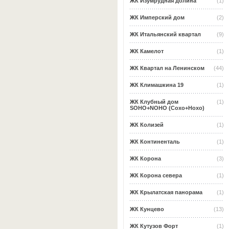
ЖК Изумрудная долина
(1)
ЖК Имперский дом
(2)
ЖК Итальянский квартал
(9)
ЖК Камелот
(1)
ЖК Квартал на Ленинском
(44)
ЖК Климашкина 19
(1)
ЖК Клубный дом
(1)
SOHO+NOHO (Сохо+Нохо)
ЖК Колизей
(1)
ЖК Континенталь
(1)
ЖК Корона
(3)
ЖК Корона севера
(1)
ЖК Крылатская панорама
(1)
ЖК Кунцево
(13)
ЖК Кутузов Форт
(1)