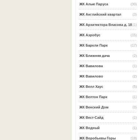
ЖК Алые Паруса
(30)
ЖК Английский квартал
(3)
ЖК Архитектора Власова д. 18
(1)
ЖК Аэробус
(15)
ЖК Баркли Парк
(17)
ЖК Ближняя дача
(2)
ЖК Вавилова
(1)
ЖК Вавилово
(2)
ЖК Велл Хаус
(5)
ЖК Велтон Парк
(1)
ЖК Венский Дом
(3)
ЖК Вест-Сайд
(1)
ЖК Водный
(1)
ЖК Воробьевы Горы
(19)