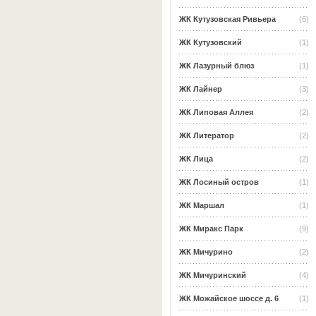
ЖК Кутузовская Ривьера
(6)
ЖК Кутузовский
(1)
ЖК Лазурный блюз
(1)
ЖК Лайнер
(3)
ЖК Липовая Аллея
(2)
ЖК Литератор
(2)
ЖК Лица
(2)
ЖК Лосиный остров
(1)
ЖК Маршал
(1)
ЖК Миракс Парк
(9)
ЖК Мичурино
(2)
ЖК Мичуринский
(4)
ЖК Можайское шоссе д. 6
(1)