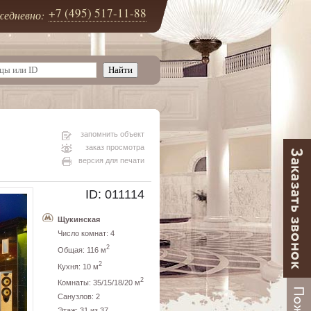
+7 (495) 517-11-88
едневно:
запомнить объект
заказ просмотра
версия для печати
ID: 011114
Щукинская
Число комнат: 4
2
Общая: 116 м
2
Кухня: 10 м
2
Комнаты: 35/15/18/20 м
Санузлов: 2
Этаж: 31 из 37