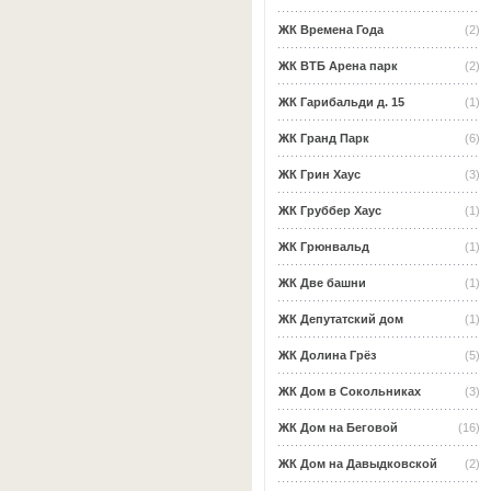
ЖК Времена Года
(2)
ЖК ВТБ Арена парк
(2)
ЖК Гарибальди д. 15
(1)
ЖК Гранд Парк
(6)
ЖК Грин Хаус
(3)
ЖК Груббер Хаус
(1)
ЖК Грюнвальд
(1)
ЖК Две башни
(1)
ЖК Депутатский дом
(1)
ЖК Долина Грёз
(5)
ЖК Дом в Сокольниках
(3)
ЖК Дом на Беговой
(16)
ЖК Дом на Давыдковской
(2)