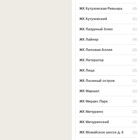
ЖК Кутузовская Ривьера
(6)
ЖК Кутузовский
(1)
ЖК Лазурный блюз
(1)
ЖК Лайнер
(4)
ЖК Липовая Аллея
(2)
ЖК Литератор
(2)
ЖК Лица
(2)
ЖК Лосиный остров
(1)
ЖК Маршал
(1)
ЖК Миракс Парк
(9)
ЖК Мичурино
(2)
ЖК Мичуринский
(4)
ЖК Можайское шоссе д. 6
(1)