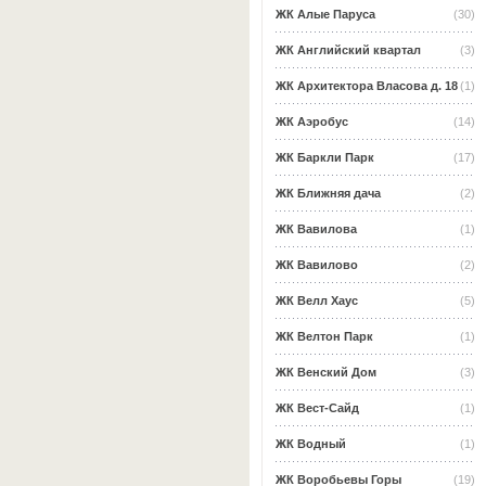
ЖК Алые Паруса
(30)
ЖК Английский квартал
(3)
ЖК Архитектора Власова д. 18
(1)
ЖК Аэробус
(14)
ЖК Баркли Парк
(17)
ЖК Ближняя дача
(2)
ЖК Вавилова
(1)
ЖК Вавилово
(2)
ЖК Велл Хаус
(5)
ЖК Велтон Парк
(1)
ЖК Венский Дом
(3)
ЖК Вест-Сайд
(1)
ЖК Водный
(1)
ЖК Воробьевы Горы
(19)