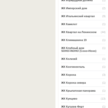
ЖК Изумрудная долина
(1)
ЖК Имперский дом
(2)
ЖК Итальянский квартал
(9)
ЖК Камелот
(1)
ЖК Квартал на Ленинском
(44)
ЖК Климашкина 19
(1)
ЖК Клубный дом
(1)
SOHO+NOHO (Сохо+Нохо)
ЖК Колизей
(1)
ЖК Континенталь
(1)
ЖК Корона
(3)
ЖК Корона севера
(1)
ЖК Крылатская панорама
(1)
ЖК Кунцево
(13)
ЖК Кутузов Форт
(1)