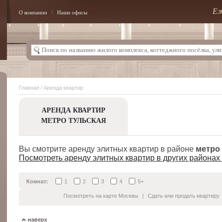
Еж
О компании
Наши офисы
Главная
/ Аренда квартир
АРЕНДА КВАРТИР
МЕТРО ТУЛЬСКАЯ
Вы смотрите аренду элитных квартир в районе
метро
Посмотреть аренду элитных квартир в других районах
Комнат:
1
2
3
4
5+
Посмотреть на карте Москвы
|
Сдать или продать квартиру
наверх