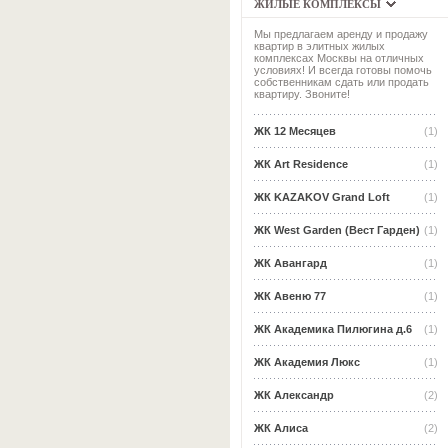
ЖИЛЫЕ КОМПЛЕКСЫ
Мы предлагаем аренду и продажу
квартир в элитных жилых
комплексах Москвы на отличных
условиях! И всегда готовы помочь
собственникам сдать или продать
квартиру. Звоните!
ЖК 12 Месяцев
(1)
ЖК Art Residence
(1)
ЖК KAZAKOV Grand Loft
(1)
ЖК West Garden (Вест Гарден)
(1)
ЖК Авангард
(1)
ЖК Авеню 77
(1)
ЖК Академика Пилюгина д.6
(1)
ЖК Академия Люкс
(1)
ЖК Александр
(2)
ЖК Алиса
(2)