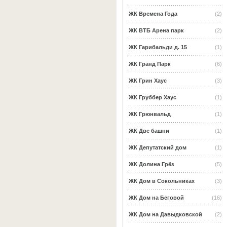
ЖК Времена Года
(2)
ЖК ВТБ Арена парк
(2)
ЖК Гарибальди д. 15
(1)
ЖК Гранд Парк
(6)
ЖК Грин Хаус
(3)
ЖК Груббер Хаус
(1)
ЖК Грюнвальд
(1)
ЖК Две башни
(1)
ЖК Депутатский дом
(1)
ЖК Долина Грёз
(5)
ЖК Дом в Сокольниках
(3)
ЖК Дом на Беговой
(16)
ЖК Дом на Давыдковской
(2)