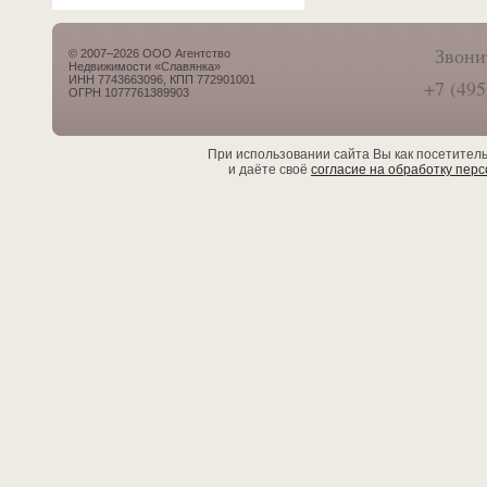
Звони
© 2007–2026 ООО Агентство
Недвижимости «Славянка»
ИНН 7743663096, КПП 772901001
+7 (495
ОГРН 1077761389903
При использовании сайта Вы как посетител
и даёте своё
согласие на обработку пер