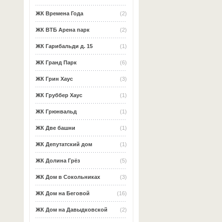
ЖК Времена Года
(2)
ЖК ВТБ Арена парк
(2)
ЖК Гарибальди д. 15
(1)
ЖК Гранд Парк
(6)
ЖК Грин Хаус
(3)
ЖК Груббер Хаус
(1)
ЖК Грюнвальд
(1)
ЖК Две башни
(1)
ЖК Депутатский дом
(1)
ЖК Долина Грёз
(5)
ЖК Дом в Сокольниках
(3)
ЖК Дом на Беговой
(16)
ЖК Дом на Давыдковской
(2)