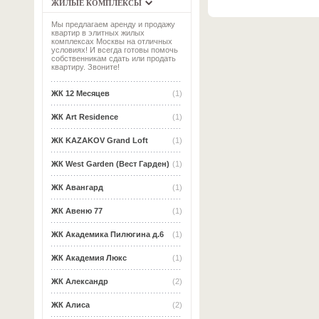
ЖИЛЫЕ КОМПЛЕКСЫ
Мы предлагаем аренду и продажу
квартир в элитных жилых
комплексах Москвы на отличных
условиях! И всегда готовы помочь
собственникам сдать или продать
квартиру. Звоните!
ЖК 12 Месяцев
(1)
ЖК Art Residence
(1)
ЖК KAZAKOV Grand Loft
(1)
ЖК West Garden (Вест Гарден)
(1)
ЖК Авангард
(1)
ЖК Авеню 77
(1)
ЖК Академика Пилюгина д.6
(1)
ЖК Академия Люкс
(1)
ЖК Александр
(2)
ЖК Алиса
(2)