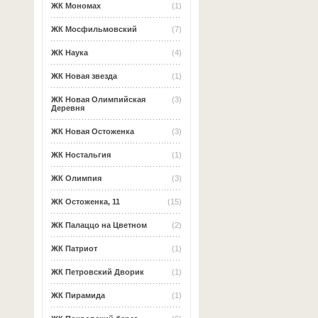
ЖК Мономах
(1)
ЖК Мосфильмовский
(7)
ЖК Наука
(4)
ЖК Новая звезда
(1)
ЖК Новая Олимпийская
(3)
Деревня
ЖК Новая Остоженка
(3)
ЖК Ностальгия
(1)
ЖК Олимпия
(3)
ЖК Остоженка, 11
(15)
ЖК Палаццо на Цветном
(2)
ЖК Патриот
(1)
ЖК Петровский Дворик
(1)
ЖК Пирамида
(1)