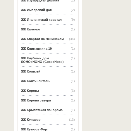
ЖК Изумрудная долина
(1)
ЖК Имперский дом
(2)
ЖК Итальянский квартал
(9)
ЖК Камелот
(1)
ЖК Квартал на Ленинском
(44)
ЖК Климашкина 19
(1)
ЖК Клубный дом
(1)
SOHO+NOHO (Сохо+Нохо)
ЖК Колизей
(1)
ЖК Континенталь
(1)
ЖК Корона
(3)
ЖК Корона севера
(1)
ЖК Крылатская панорама
(1)
ЖК Кунцево
(13)
ЖК Кутузов Форт
(1)