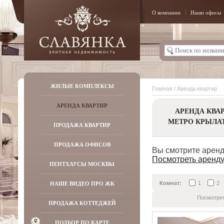
О компании
Наши офисы
ЖИЛЫЕ КОМПЛЕКСЫ
Главная
/ Аренда квартир
АРЕНДА КВАРТИР
АРЕНДА КВА
МЕТРО КРЫЛА
ПРОДАЖА КВАРТИР
ПРОДАЖА ОФИСОВ
Вы смотрите аренд
Посмотреть аренду
ПЕНТХАУСЫ МОСКВЫ
НАШЕ ВИДЕО ПРО ЖК
Комнат:
1
2
Посмотрет
ПРОДАЖА КОТТЕДЖЕЙ
ПОДБОР ПО КАРТЕ