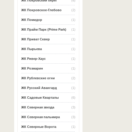
ЖК Покровский берег
(6)
ЖК Покровское-Глебово
(2)
ЖК Помидор
(1)
ЖК Прайм Парк (Prime Park)
(1)
ЖК Приват Сквер
(1)
ЖК Пырьева
(1)
ЖК Ривер-Хаус
(1)
ЖК Розмарин
(1)
ЖК Рублевские огни
(2)
ЖК Русский Авангард
(1)
ЖК Садовые Кварталы
(6)
ЖК Северная звезда
(3)
ЖК Северная пальмира
(3)
ЖК Северные Ворота
(1)