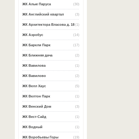
ЖК Алые Паруса
(30)
ЖК Английский квартал
(3)
ЖК Архитектора Власова д. 18
(1)
ЖК Аэробус
(14)
ЖК Баркли Парк
(17)
ЖК Ближняя дача
(2)
ЖК Вавилова
(1)
ЖК Вавилово
(2)
ЖК Велл Хаус
(5)
ЖК Велтон Парк
(1)
ЖК Венский Дом
(3)
ЖК Вест-Сайд
(1)
ЖК Водный
(1)
ЖК Воробьевы Горы
(19)