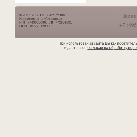
Звони
© 2007–2026 ООО Агентство
Недвижимости «Славянка»
ИНН 7743663096, КПП 772901001
+7 (495
ОГРН 1077761389903
При использовании сайта Вы как посетител
и даёте своё
согласие на обработку пер