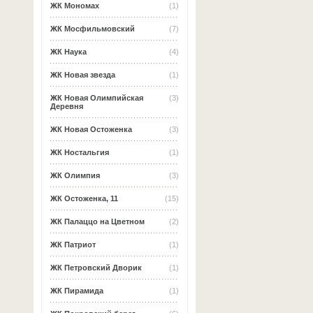
ЖК Мономах
(1)
ЖК Мосфильмовский
(7)
ЖК Наука
(4)
ЖК Новая звезда
(1)
ЖК Новая Олимпийская
(3)
Деревня
ЖК Новая Остоженка
(3)
ЖК Ностальгия
(1)
ЖК Олимпия
(3)
ЖК Остоженка, 11
(15)
ЖК Палаццо на Цветном
(2)
ЖК Патриот
(1)
ЖК Петровский Дворик
(1)
ЖК Пирамида
(1)