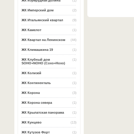
ЖК Изумрудная долина
(1)
ЖК Имперский дом
(2)
ЖК Итальянский квартал
(9)
ЖК Камелот
(1)
ЖК Квартал на Ленинском
(44)
ЖК Климашкина 19
(1)
ЖК Клубный дом
(1)
SOHO+NOHO (Сохо+Нохо)
ЖК Колизей
(1)
ЖК Континенталь
(1)
ЖК Корона
(3)
ЖК Корона севера
(1)
ЖК Крылатская панорама
(1)
ЖК Кунцево
(13)
ЖК Кутузов Форт
(1)