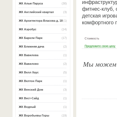
инфраструктур
ЖК Алые Паруса
(30)
фитнес-клуб, 
ЖК Английский квартал
(3)
детская игров
ЖК Архитектора Власова д. 18
(1)
комфортного 
ЖК Аэробус
(14)
ЖК Баркли Парк
(17)
Стоимость
Предложите свою цену
ЖК Ближняя дача
(2)
ЖК Вавилова
(1)
Мы можем о
ЖК Вавилово
(2)
ЖК Велл Хаус
(5)
ЖК Велтон Парк
(1)
ЖК Венский Дом
(3)
ЖК Вест-Сайд
(1)
ЖК Водный
(1)
ЖК Воробьевы Горы
(19)