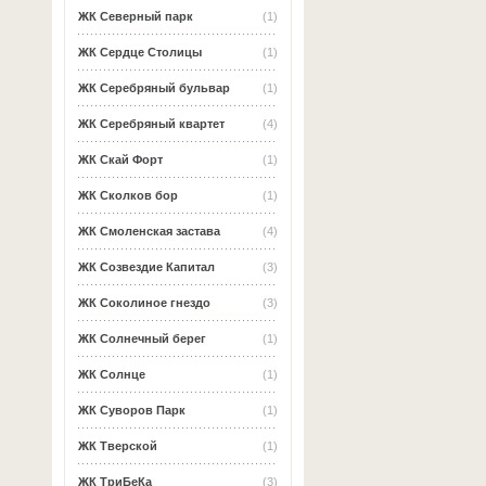
ЖК Северный парк
(1)
ЖК Сердце Столицы
(1)
ЖК Серебряный бульвар
(1)
ЖК Серебряный квартет
(4)
ЖК Скай Форт
(1)
ЖК Сколков бор
(1)
ЖК Смоленская застава
(4)
ЖК Созвездие Капитал
(3)
ЖК Соколиное гнездо
(3)
ЖК Солнечный берег
(1)
ЖК Солнце
(1)
ЖК Суворов Парк
(1)
ЖК Тверской
(1)
ЖК ТриБеКа
(3)