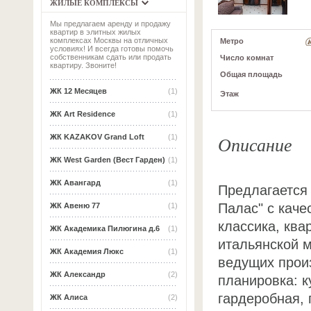
ЖИЛЫЕ КОМПЛЕКСЫ
Мы предлагаем аренду и продажу
квартир в элитных жилых
комплексах Москвы на отличных
Метро
условиях! И всегда готовы помочь
собственникам сдать или продать
Число комнат
квартиру. Звоните!
Общая площадь
ЖК 12 Месяцев
(1)
Этаж
ЖК Art Residence
(1)
Описание
ЖК KAZAKOV Grand Loft
(1)
ЖК West Garden (Вест Гарден)
(1)
ЖК Авангард
(1)
Предлагается
Палас" с каче
ЖК Авеню 77
(1)
классика, кв
ЖК Академика Пилюгина д.6
(1)
итальянской м
ЖК Академия Люкс
(1)
ведущих прои
ЖК Александр
(2)
планировка: к
гардеробная, 
ЖК Алиса
(2)