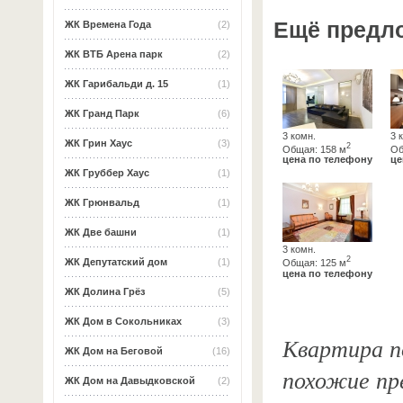
Ещё предл
ЖК Времена Года
(2)
ЖК ВТБ Арена парк
(2)
ЖК Гарибальди д. 15
(1)
ЖК Гранд Парк
(6)
3 комн.
3 
ЖК Грин Хаус
(3)
2
Общая: 158 м
Об
цена по телефону
це
ЖК Груббер Хаус
(1)
ЖК Грюнвальд
(1)
ЖК Две башни
(1)
3 комн.
2
ЖК Депутатский дом
(1)
Общая: 125 м
цена по телефону
ЖК Долина Грёз
(5)
ЖК Дом в Сокольниках
(3)
Квартира по
ЖК Дом на Беговой
(16)
похожие пр
ЖК Дом на Давыдковской
(2)