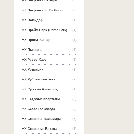
ЖК Покровский берег
(6)
ЖК Покровское-Глебово
(2)
ЖК Помидор
(1)
ЖК Прайм Парк (Prime Park)
(1)
ЖК Приват Сквер
(1)
ЖК Пырьева
(1)
ЖК Ривер-Хаус
(1)
ЖК Розмарин
(1)
ЖК Рублевские огни
(2)
ЖК Русский Авангард
(1)
ЖК Садовые Кварталы
(6)
ЖК Северная звезда
(3)
ЖК Северная пальмира
(3)
ЖК Северные Ворота
(1)