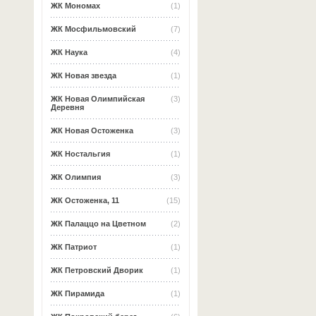
ЖК Мономах
(1)
ЖК Мосфильмовский
(7)
ЖК Наука
(4)
ЖК Новая звезда
(1)
ЖК Новая Олимпийская
(3)
Деревня
ЖК Новая Остоженка
(3)
ЖК Ностальгия
(1)
ЖК Олимпия
(3)
ЖК Остоженка, 11
(15)
ЖК Палаццо на Цветном
(2)
ЖК Патриот
(1)
ЖК Петровский Дворик
(1)
ЖК Пирамида
(1)