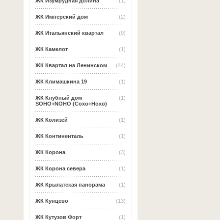
ЖК Изумрудная долина
(1)
ЖК Имперский дом
(2)
ЖК Итальянский квартал
(9)
ЖК Камелот
(1)
ЖК Квартал на Ленинском
(44)
ЖК Климашкина 19
(1)
ЖК Клубный дом
(1)
SOHO+NOHO (Сохо+Нохо)
ЖК Колизей
(1)
ЖК Континенталь
(1)
ЖК Корона
(3)
ЖК Корона севера
(1)
ЖК Крылатская панорама
(1)
ЖК Кунцево
(13)
ЖК Кутузов Форт
(1)