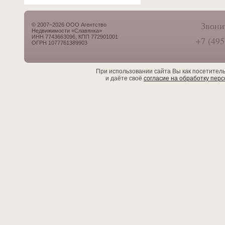
Звони
© 2007–2026 ООО Агентство
Недвижимости «Славянка»
ИНН 7743663096, КПП 772901001
+7 (495
ОГРН 1077761389903
При использовании сайта Вы как посетител
и даёте своё
согласие на обработку пер