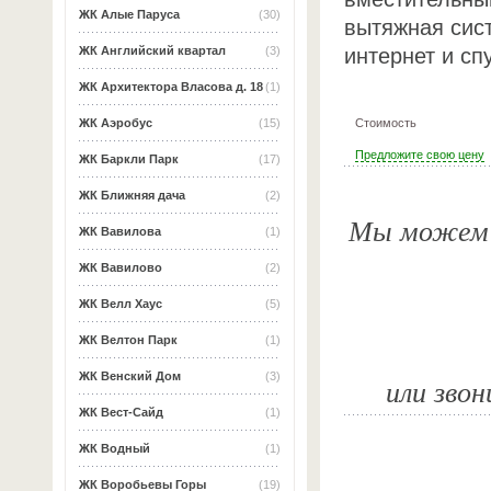
ЖК Алые Паруса
(30)
вытяжная сис
интернет и сп
ЖК Английский квартал
(3)
ЖК Архитектора Власова д. 18
(1)
Стоимость
ЖК Аэробус
(15)
Предложите свою цену
ЖК Баркли Парк
(17)
ЖК Ближняя дача
(2)
Мы можем о
ЖК Вавилова
(1)
ЖК Вавилово
(2)
ЖК Велл Хаус
(5)
ЖК Велтон Парк
(1)
ЖК Венский Дом
(3)
или звон
ЖК Вест-Сайд
(1)
ЖК Водный
(1)
ЖК Воробьевы Горы
(19)