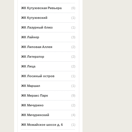
ЖК Кутузовская Ривьера
(6)
ЖК Кутузовский
(1)
ЖК Лазурный блюз
(1)
ЖК Лайнер
(3)
ЖК Липовая Аллея
(2)
ЖК Литератор
(2)
ЖК Лица
(2)
ЖК Лосиный остров
(1)
ЖК Маршал
(1)
ЖК Миракс Парк
(9)
ЖК Мичурино
(2)
ЖК Мичуринский
(4)
ЖК Можайское шоссе д. 6
(1)