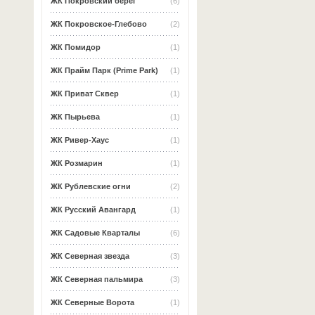
ЖК Покровский берег
(6)
ЖК Покровское-Глебово
(2)
ЖК Помидор
(1)
ЖК Прайм Парк (Prime Park)
(1)
ЖК Приват Сквер
(1)
ЖК Пырьева
(1)
ЖК Ривер-Хаус
(1)
ЖК Розмарин
(1)
ЖК Рублевские огни
(2)
ЖК Русский Авангард
(1)
ЖК Садовые Кварталы
(6)
ЖК Северная звезда
(3)
ЖК Северная пальмира
(3)
ЖК Северные Ворота
(1)