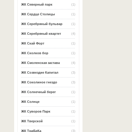
ЖК Северный парк
(1)
ЖК Сердце Столицы
(1)
ЖК Серебряный бульвар
(1)
ЖК Серебряный квартет
(4)
ЖК Скай Форт
(1)
ЖК Сколков бор
(1)
ЖК Смоленская застава
(4)
ЖК Созвездие Капитал
(3)
ЖК Соколиное гнездо
(3)
ЖК Солнечный берег
(1)
ЖК Солнце
(1)
ЖК Суворов Парк
(1)
ЖК Тверской
(1)
ЖК ТриБеКа
(3)