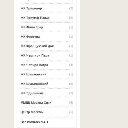
ЖК Триколор
(2)
ЖК Триумф Палас
(16)
ЖК Фили Град
(1)
ЖК Фортуна
(1)
ЖК Французский дом
(1)
ЖК Чемпион Парк
(1)
ЖК Четыре Ветра
(4)
ЖК Шмитовский
(1)
ЖК Шуваловский
(9)
ЖК Эдельвейс
(3)
ММДЦ Москва Сити
(5)
Центр Москвы
(1)
Все комплексы