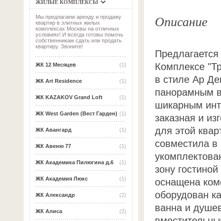
ЖИЛЫЕ КОМПЛЕКСЫ
Описание
Мы предлагаем аренду и продажу
квартир в элитных жилых
комплексах Москвы на отличных
условиях! И всегда готовы помочь
собственникам сдать или продать
квартиру. Звоните!
Предлагается
Комплексе "Т
ЖК 12 Месяцев
(1)
в стиле Ар Д
ЖК Art Residence
(1)
панорамным в
ЖК KAZAKOV Grand Loft
(1)
шикарным инт
ЖК West Garden (Вест Гарден)
(1)
заказная и из
для этой квар
ЖК Авангард
(1)
совместила в
ЖК Авеню 77
(1)
укомплектова
ЖК Академика Пилюгина д.6
(1)
зону гостиной
ЖК Академия Люкс
(1)
оснащена ком
оборудован ка
ЖК Александр
(2)
ванна и душев
ЖК Алиса
(2)
вместительны