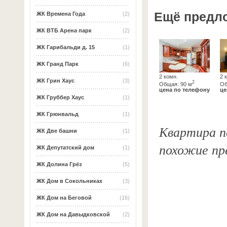
Ещё предл
ЖК Времена Года
(2)
ЖК ВТБ Арена парк
(2)
ЖК Гарибальди д. 15
(1)
ЖК Гранд Парк
(6)
2 комн.
2 
ЖК Грин Хаус
(3)
2
Общая: 90 м
Об
цена по телефону
це
ЖК Груббер Хаус
(1)
ЖК Грюнвальд
(1)
Квартира по
ЖК Две башни
(1)
похожие пр
ЖК Депутатский дом
(1)
ЖК Долина Грёз
(5)
ЖК Дом в Сокольниках
(3)
ЖК Дом на Беговой
(16)
ЖК Дом на Давыдковской
(2)