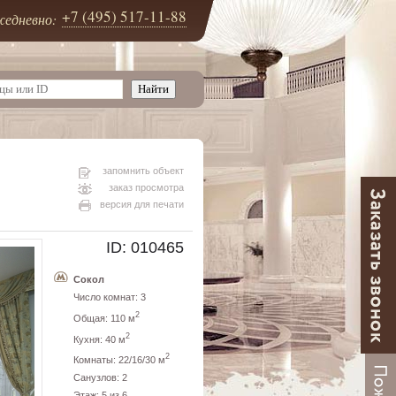
+7 (495) 517-11-88
едневно:
запомнить объект
заказ просмотра
версия для печати
ID: 010465
Сокол
Число комнат: 3
2
Общая: 110 м
2
Кухня: 40 м
2
Комнаты: 22/16/30 м
Санузлов: 2
Этаж: 5 из 6