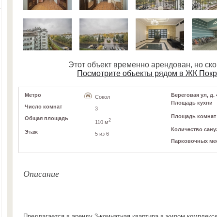
Этот объект временно арендован, но ск
Посмотрите объекты рядом в ЖК Покр
Метро
Береговая ул, д. 
Сокол
Площадь кухни
Число комнат
3
Площадь комнат
Общая площадь
2
110 м
Количество сану
Этаж
5 из 6
Парковочных ме
Описание
Предлагается в аренду 3-комнатная квартира в жилом комплексе