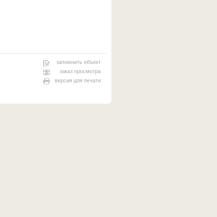
запомнить объект
заказ просмотра
версия для печати