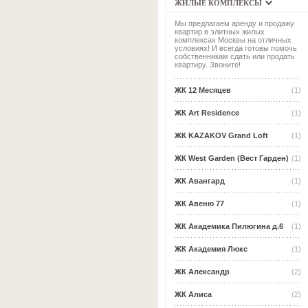
ЖИЛЫЕ КОМПЛЕКСЫ
Мы предлагаем аренду и продажу
квартир в элитных жилых
комплексах Москвы на отличных
условиях! И всегда готовы помочь
собственникам сдать или продать
квартиру. Звоните!
ЖК 12 Месяцев
(1)
ЖК Art Residence
(1)
ЖК KAZAKOV Grand Loft
(1)
ЖК West Garden (Вест Гарден)
(1)
ЖК Авангард
(1)
ЖК Авеню 77
(1)
ЖК Академика Пилюгина д.6
(1)
ЖК Академия Люкс
(1)
ЖК Александр
(2)
ЖК Алиса
(2)