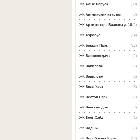
ЖК Алые Паруса
(30)
ЖК Английский квартал
(3)
ЖК Архитектора Власова д. 18
(1)
ЖК Аэробус
(14)
ЖК Баркли Парк
(17)
ЖК Ближняя дача
(2)
ЖК Вавилова
(1)
ЖК Вавилово
(2)
ЖК Велл Хаус
(5)
ЖК Велтон Парк
(1)
ЖК Венский Дом
(3)
ЖК Вест-Сайд
(1)
ЖК Водный
(1)
ЖК Воробьевы Горы
(19)