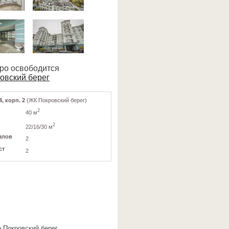
оро освободится
овский берег
4, корп. 2
(ЖК Покровский берег)
2
40 м
2
22/16/30 м
злов
2
ст
2
 Покровский берег,