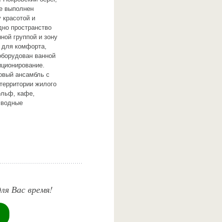
ре выполнен
 красотой и
дно пространство
ной группой и зону
 для комфорта,
оборудован ванной
иционирование.
овый ансамбль с
территории жилого
ольф, кафе,
 водные
ля Вас время!