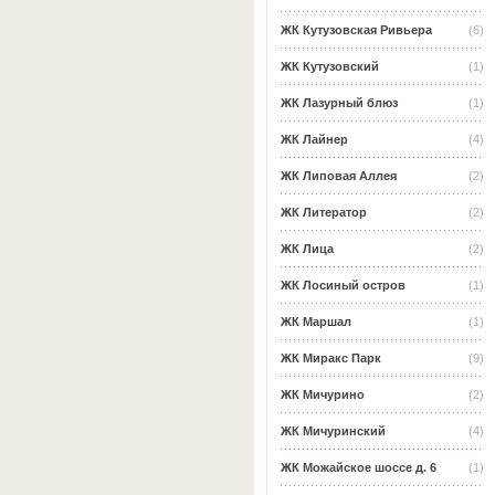
ЖК Кутузовская Ривьера
(6)
ЖК Кутузовский
(1)
ЖК Лазурный блюз
(1)
ЖК Лайнер
(4)
ЖК Липовая Аллея
(2)
ЖК Литератор
(2)
ЖК Лица
(2)
ЖК Лосиный остров
(1)
ЖК Маршал
(1)
ЖК Миракс Парк
(9)
ЖК Мичурино
(2)
ЖК Мичуринский
(4)
ЖК Можайское шоссе д. 6
(1)