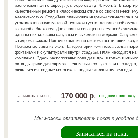
расположенная по адресу: ул. Береговая д. 4, корп. 2. В кварти
качественный ремонт в классическом стиле со свойственной ему
элегантностью. Студийная планировка квартиры совместила в о
укомплектованную бытовой техникой кухню, дополненной обеден
гостиной с балконом. Две спальни оснащены всем необходимым
одна из них со своим санузлом и выходом на лоджию. Санузел 
с гидромассажем Приточно-вытяжная система вентиляции, конд
Прекрасные виды из окон. На территории комплекса создан парк
фонтанами и скульптурами внутри Усадьбы. Пляж находится на 
комплекса. Здесь расположены: поля для игры в гольф и миниг
ротонды-грили для барбекю, теннисный корт, детская площадка,
развлечения: водные мотоциклы, водные лыжи и велосипеды.
170 000 р.
Стоимость за месяц
Предложите свою цену
Мы можем организовать показ в удобное д
Записаться на показ