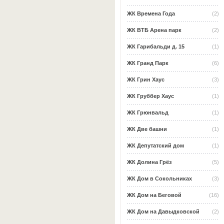
ЖК Времена Года
(2)
ЖК ВТБ Арена парк
(2)
ЖК Гарибальди д. 15
(1)
ЖК Гранд Парк
(6)
ЖК Грин Хаус
(3)
ЖК Груббер Хаус
(1)
ЖК Грюнвальд
(1)
ЖК Две башни
(1)
ЖК Депутатский дом
(1)
ЖК Долина Грёз
(5)
ЖК Дом в Сокольниках
(3)
ЖК Дом на Беговой
(16)
ЖК Дом на Давыдковской
(2)