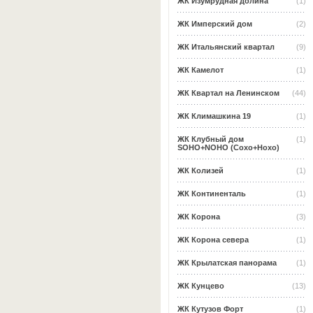
ЖК Изумрудная долина
(1)
ЖК Имперский дом
(2)
ЖК Итальянский квартал
(9)
ЖК Камелот
(1)
ЖК Квартал на Ленинском
(44)
ЖК Климашкина 19
(1)
ЖК Клубный дом
(1)
SOHO+NOHO (Сохо+Нохо)
ЖК Колизей
(1)
ЖК Континенталь
(1)
ЖК Корона
(3)
ЖК Корона севера
(1)
ЖК Крылатская панорама
(1)
ЖК Кунцево
(13)
ЖК Кутузов Форт
(1)