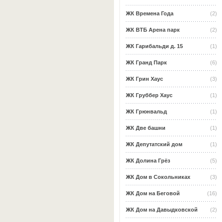
ЖК Времена Года
(2)
ЖК ВТБ Арена парк
(2)
ЖК Гарибальди д. 15
(1)
ЖК Гранд Парк
(6)
ЖК Грин Хаус
(3)
ЖК Груббер Хаус
(1)
ЖК Грюнвальд
(1)
ЖК Две башни
(1)
ЖК Депутатский дом
(1)
ЖК Долина Грёз
(5)
ЖК Дом в Сокольниках
(3)
ЖК Дом на Беговой
(16)
ЖК Дом на Давыдковской
(2)