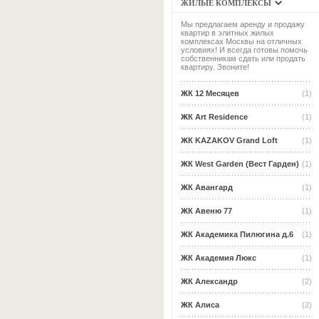
ЖИЛЫЕ КОМПЛЕКСЫ
Мы предлагаем аренду и продажу
квартир в элитных жилых
комплексах Москвы на отличных
условиях! И всегда готовы помочь
собственникам сдать или продать
квартиру. Звоните!
ЖК 12 Месяцев
(1)
ЖК Art Residence
(1)
ЖК KAZAKOV Grand Loft
(1)
ЖК West Garden (Вест Гарден)
(1)
ЖК Авангард
(1)
ЖК Авеню 77
(1)
ЖК Академика Пилюгина д.6
(1)
ЖК Академия Люкс
(1)
ЖК Александр
(2)
ЖК Алиса
(2)