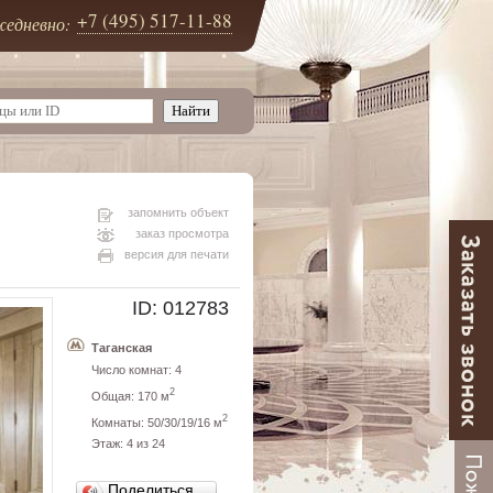
+7 (495) 517-11-88
едневно:
запомнить объект
заказ просмотра
версия для печати
ID: 012783
Таганская
Число комнат: 4
2
Общая: 170 м
2
Комнаты: 50/30/19/16 м
Этаж: 4 из 24
Поделиться…