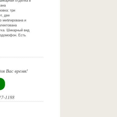
шикарная отделка в
вана
овка: три
т, две
ю меблирована и
плектована
уха. Шикарный вид
еодомофон. Есть
ля Вас время!
17-1188