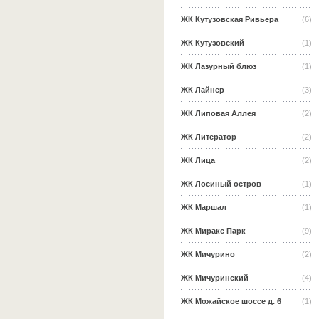
ЖК Кутузовская Ривьера
(6)
ЖК Кутузовский
(1)
ЖК Лазурный блюз
(1)
ЖК Лайнер
(3)
ЖК Липовая Аллея
(2)
ЖК Литератор
(2)
ЖК Лица
(2)
ЖК Лосиный остров
(1)
ЖК Маршал
(1)
ЖК Миракс Парк
(9)
ЖК Мичурино
(2)
ЖК Мичуринский
(4)
ЖК Можайское шоссе д. 6
(1)