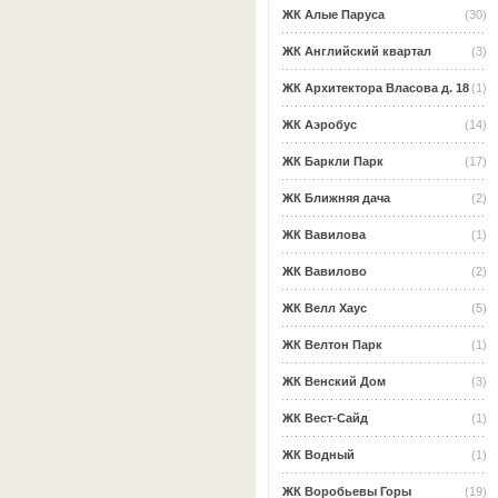
ЖК Алые Паруса
(30)
ЖК Английский квартал
(3)
ЖК Архитектора Власова д. 18
(1)
ЖК Аэробус
(14)
ЖК Баркли Парк
(17)
ЖК Ближняя дача
(2)
ЖК Вавилова
(1)
ЖК Вавилово
(2)
ЖК Велл Хаус
(5)
ЖК Велтон Парк
(1)
ЖК Венский Дом
(3)
ЖК Вест-Сайд
(1)
ЖК Водный
(1)
ЖК Воробьевы Горы
(19)