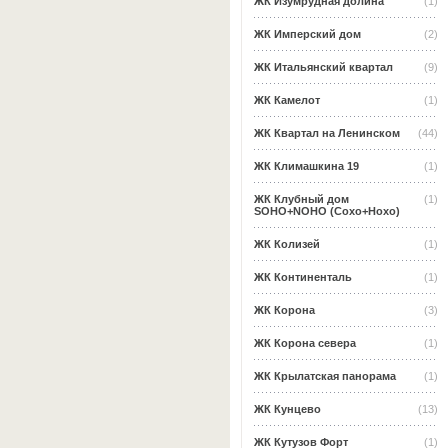
ЖК Изумрудная долина
(1)
ЖК Имперский дом
(2)
ЖК Итальянский квартал
(9)
ЖК Камелот
(1)
ЖК Квартал на Ленинском
(44)
ЖК Климашкина 19
(1)
ЖК Клубный дом
(1)
SOHO+NOHO (Сохо+Нохо)
ЖК Колизей
(1)
ЖК Континенталь
(1)
ЖК Корона
(3)
ЖК Корона севера
(1)
ЖК Крылатская панорама
(1)
ЖК Кунцево
(13)
ЖК Кутузов Форт
(1)