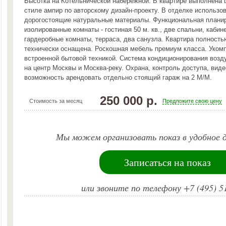
Высотка на Котельнической набережной. В квартире выполнена 
стиле ампир по авторскому дизайн-проекту. В отделке использо
дорогостоящие натуральные материалы. Функциональная планир
изолированные комнаты - гостиная 50 м. кв., две спальни, кабине
гардеробные комнаты, терраса, два санузла. Квартира полность
технически оснащена. Роскошная мебель премиум класса. Уком
встроенной бытовой техникой. Система кондиционирования возд
на центр Москвы и Москва-реку. Охрана, контроль доступа, вид
возможность арендовать отдельно стоящий гараж на 2 М/М.
250 000 р.
Стоимость за месяц
Предложите свою цену
Мы можем организовать показ в удобное д
Записаться на показ
или звоните по телефону +7 (495) 5