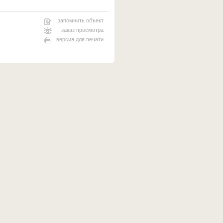
запомнить объект
заказ просмотра
версия для печати