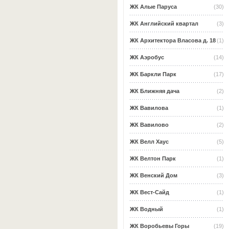
ЖК Алые Паруса
(30)
ЖК Английский квартал
(3)
ЖК Архитектора Власова д. 18
(1)
ЖК Аэробус
(14)
ЖК Баркли Парк
(17)
ЖК Ближняя дача
(2)
ЖК Вавилова
(1)
ЖК Вавилово
(2)
ЖК Велл Хаус
(5)
ЖК Велтон Парк
(1)
ЖК Венский Дом
(3)
ЖК Вест-Сайд
(1)
ЖК Водный
(1)
ЖК Воробьевы Горы
(19)