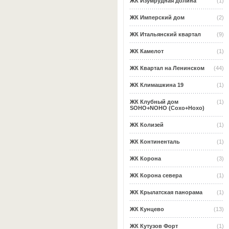
ЖК Изумрудная долина
(1)
ЖК Имперский дом
(2)
ЖК Итальянский квартал
(9)
ЖК Камелот
(1)
ЖК Квартал на Ленинском
(44)
ЖК Климашкина 19
(1)
ЖК Клубный дом
(1)
SOHO+NOHO (Сохо+Нохо)
ЖК Колизей
(1)
ЖК Континенталь
(1)
ЖК Корона
(3)
ЖК Корона севера
(1)
ЖК Крылатская панорама
(1)
ЖК Кунцево
(13)
ЖК Кутузов Форт
(1)