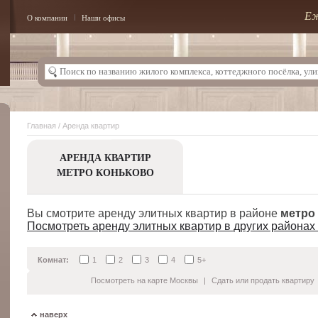
Еж
О компании
Наши офисы
Главная
/ Аренда квартир
АРЕНДА КВАРТИР
МЕТРО КОНЬКОВО
Вы смотрите аренду элитных квартир в районе
метро
Посмотреть аренду элитных квартир в других районах
Комнат:
1
2
3
4
5+
Посмотреть на карте Москвы
|
Сдать или продать квартиру
наверх