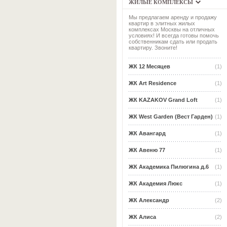
ЖИЛЫЕ КОМПЛЕКСЫ
Мы предлагаем аренду и продажу
квартир в элитных жилых
комплексах Москвы на отличных
условиях! И всегда готовы помочь
собственникам сдать или продать
квартиру. Звоните!
ЖК 12 Месяцев
(1)
ЖК Art Residence
(1)
ЖК KAZAKOV Grand Loft
(1)
ЖК West Garden (Вест Гарден)
(1)
ЖК Авангард
(1)
ЖК Авеню 77
(1)
ЖК Академика Пилюгина д.6
(1)
ЖК Академия Люкс
(1)
ЖК Александр
(2)
ЖК Алиса
(2)