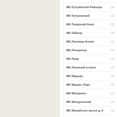
ЖК Кутузовская Ривьера
(6)
ЖК Кутузовский
(1)
ЖК Лазурный блюз
(1)
ЖК Лайнер
(4)
ЖК Липовая Аллея
(2)
ЖК Литератор
(2)
ЖК Лица
(2)
ЖК Лосиный остров
(1)
ЖК Маршал
(1)
ЖК Миракс Парк
(9)
ЖК Мичурино
(2)
ЖК Мичуринский
(4)
ЖК Можайское шоссе д. 6
(1)