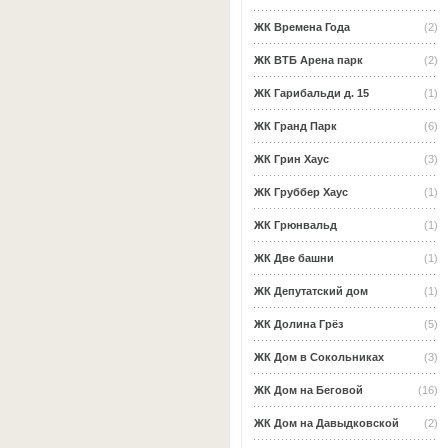
ЖК Времена Года
(2)
ЖК ВТБ Арена парк
(2)
ЖК Гарибальди д. 15
(1)
ЖК Гранд Парк
(6)
ЖК Грин Хаус
(3)
ЖК Груббер Хаус
(1)
ЖК Грюнвальд
(1)
ЖК Две башни
(1)
ЖК Депутатский дом
(1)
ЖК Долина Грёз
(5)
ЖК Дом в Сокольниках
(3)
ЖК Дом на Беговой
(16)
ЖК Дом на Давыдковской
(2)