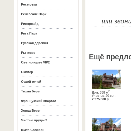
Река-река
Ренессанс Парк
или звон
Риверсайд
Рига Парк
Русская деревня
Рычково
Ещё предл
Светлогорье VIP2
Скипер
Сухой ручей
Тихий берег
2
Дом: 538 м
Участок: 20 сот.
2 375 000 $
Французский квартал
Хонка Берег
Чистые пруды 2
Шато Соверен