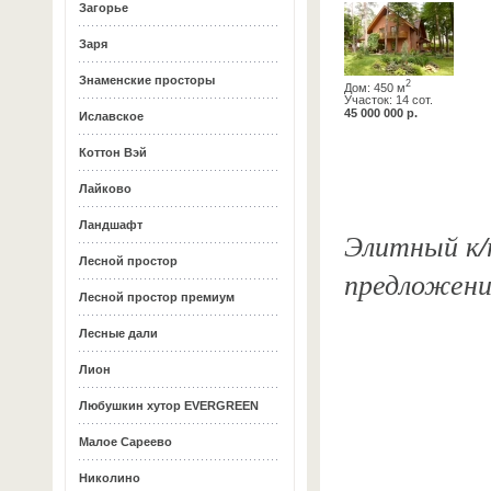
Загорье
Заря
Знаменские просторы
2
Дом: 450 м
Участок: 14 сот.
45 000 000 р.
Иславское
Коттон Вэй
Лайково
Ландшафт
Элитный к/
Лесной простор
предложени
Лесной простор премиум
Лесные дали
Лион
Любушкин хутор EVERGREEN
Малое Сареево
Николино