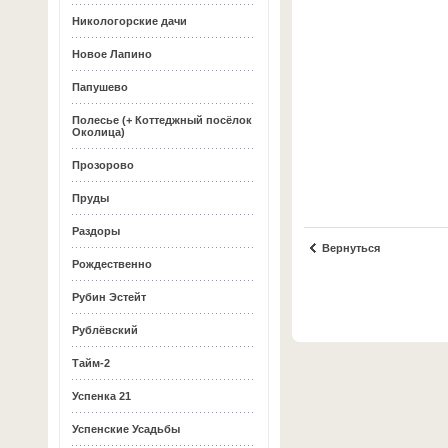
Никологорские дачи
Новое Лапино
Папушево
Полесье (+ Коттеджный посёлок
Околица)
Прозорово
Пруды
Раздоры
Вернуться
Рождественно
Рубин Эстейт
Рублёвский
Тайм-2
Успенка 21
Успенские Усадьбы