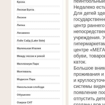
пейнтбольный
Крона
Недалеко есть
Лесная Бухта
Для детей зд
Лесное
государственн
центр раннего
Липка
непосредстве
Лисавино
учреждения. 
Лэйк Сайд (Lake Side)
гипермаркетам
Маленькая Италия
центре «МЕГА
обуви, товаро
Между лесом и рекой
каток.
Миллениум Парк
Большое вним
Монтевиль
проживания и 
и круглосуточ
Мэдисон Парк
системы виде
Никольская слобода
появление по
Обушково
отпустить дете
Озерки СНТ
созданы все у