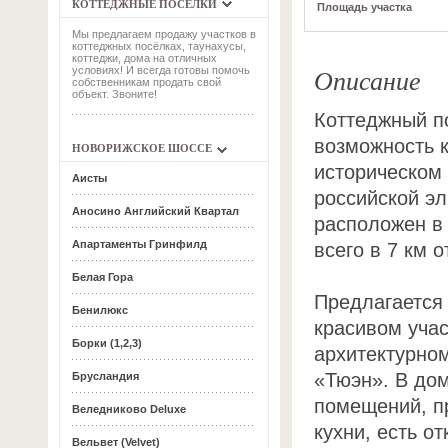
КОТТЕДЖНЫЕ ПОСЁЛКИ
Площадь участка
Мы предлагаем продажу участков в
коттеджных посёлках, таунахусы,
коттеджи, дома на отличных
Описание
условиях! И всегда готовы помочь
собственникам продать свой
объект. Звоните!
Коттеджный по
возможность к
НОВОРИЖСКОЕ ШОССЕ
историческом 
Аисты
российской эл
Аносино Английский Квартал
расположен в
Апартаменты Гринфилд
всего в 7 км 
Белая Гора
Предлагается
Бенилюкс
красивом учас
Борки (1,2,3)
архитектурном
«Тюэн». В до
Брусландия
помещений, п
Веледниково Deluxe
кухни, есть о
Вельвет (Velvet)