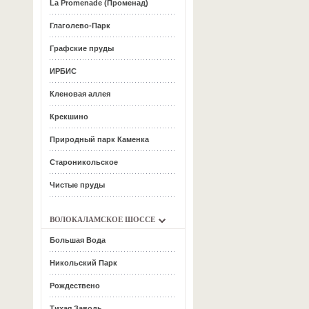
La Promenade (Променад)
Глаголево-Парк
Графские пруды
ИРБИС
Кленовая аллея
Крекшино
Природный парк Каменка
Староникольское
Чистые пруды
ВОЛОКАЛАМСКОЕ ШОССЕ
Большая Вода
Никольский Парк
Рождествено
Тихая Заводь