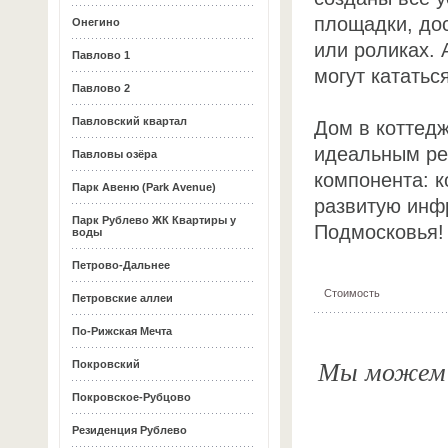
площадки, до
Онегино
или роликах. 
Павлово 1
могут кататьс
Павлово 2
Павловский квартал
Дом в коттедж
идеальным ре
Павловы озёра
компонента: к
Парк Авеню (Park Avenue)
развитую инф
Парк Рублево ЖК Квартиры у
Подмосковья!
воды
Петрово-Дальнее
Стоимость
Петровские аллеи
По-Рижская Мечта
Мы можем о
Покровский
Покровское-Рубцово
Резиденция Рублево