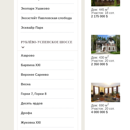
Экопарк Ушаково
2
Дом: 445 м
Участок: 18 сот.
2 175 000 $
Экоэстейт Павловская слобода
Эсквайр Парк
РУБЛЁВО-УСПЕНСКОЕ ШОССЕ
Азарово
2
Дом: 430 м
Участок: 20 сот.
2 350 000 $
Барвиха ХХI
Верхнее Сареево
Весна
Горки 7, Горки 8
Десять ярдов
2
Дом: 690 м
Участок: 20 сот.
4 000 000 $
Дрофа
Жуковка ХХI