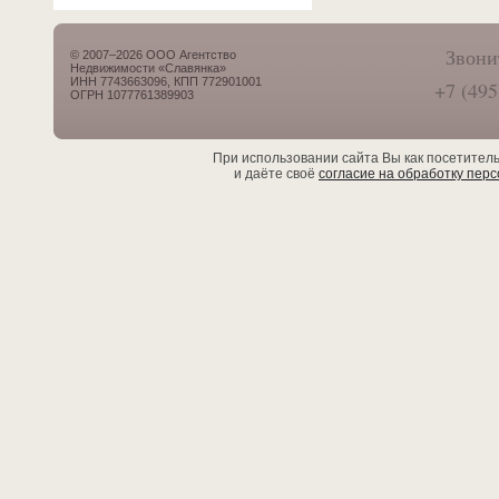
Звони
© 2007–2026 ООО Агентство
Недвижимости «Славянка»
ИНН 7743663096, КПП 772901001
+7 (495
ОГРН 1077761389903
При использовании сайта Вы как посетител
и даёте своё
согласие на обработку пер