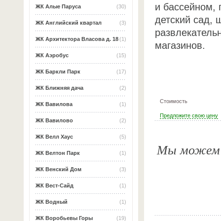
и бассейном, 
ЖК Алые Паруса
(30)
детский сад, 
ЖК Английский квартал
(3)
развлекатель
ЖК Архитектора Власова д. 18
(1)
магазинов.
ЖК Аэробус
(15)
ЖК Баркли Парк
(17)
ЖК Ближняя дача
(2)
Стоимость
ЖК Вавилова
(1)
Предложите свою цену
ЖК Вавилово
(2)
ЖК Велл Хаус
(5)
Мы можем о
ЖК Велтон Парк
(1)
ЖК Венский Дом
(3)
ЖК Вест-Сайд
(1)
ЖК Водный
(1)
ЖК Воробьевы Горы
(19)