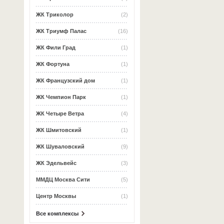
ЖК Триколор
(2)
ЖК Триумф Палас
(16)
ЖК Фили Град
(1)
ЖК Фортуна
(1)
ЖК Французский дом
(1)
ЖК Чемпион Парк
(1)
ЖК Четыре Ветра
(4)
ЖК Шмитовский
(1)
ЖК Шуваловский
(9)
ЖК Эдельвейс
(3)
ММДЦ Москва Сити
(5)
Центр Москвы
(1)
Все комплексы