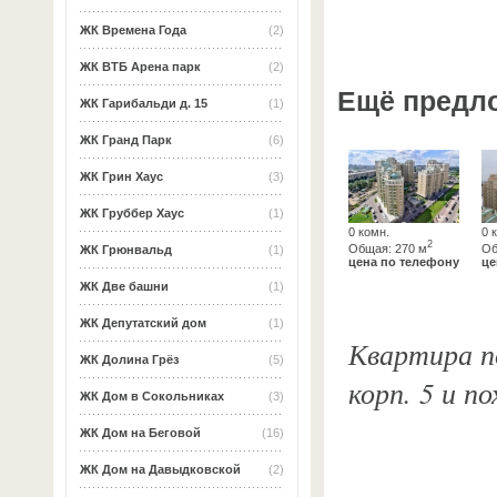
ЖК Времена Года
(2)
ЖК ВТБ Арена парк
(2)
Ещё предл
ЖК Гарибальди д. 15
(1)
ЖК Гранд Парк
(6)
ЖК Грин Хаус
(3)
ЖК Груббер Хаус
(1)
0 комн.
0 
2
Общая: 270 м
Об
ЖК Грюнвальд
(1)
цена по телефону
це
ЖК Две башни
(1)
ЖК Депутатский дом
(1)
Квартира по
ЖК Долина Грёз
(5)
корп. 5 и п
ЖК Дом в Сокольниках
(3)
ЖК Дом на Беговой
(16)
ЖК Дом на Давыдковской
(2)