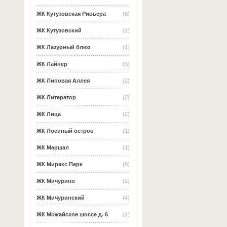
ЖК Кутузовская Ривьера
(6)
ЖК Кутузовский
(1)
ЖК Лазурный блюз
(1)
ЖК Лайнер
(3)
ЖК Липовая Аллея
(2)
ЖК Литератор
(2)
ЖК Лица
(2)
ЖК Лосиный остров
(1)
ЖК Маршал
(1)
ЖК Миракс Парк
(9)
ЖК Мичурино
(2)
ЖК Мичуринский
(4)
ЖК Можайское шоссе д. 6
(1)