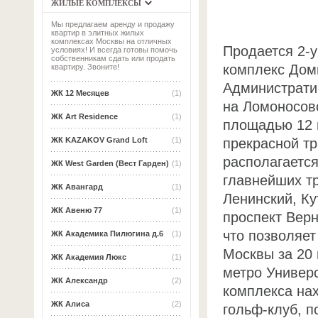
ЖИЛЫЕ КОМПЛЕКСЫ
Мы предлагаем аренду и продажу
квартир в элитных жилых
комплексах Москвы на отличных
Продается 2-у
условиях! И всегда готовы помочь
собственникам сдать или продать
комплекс Дом
квартиру. Звоните!
Администрати
ЖК 12 Месяцев
(1)
на Ломоносовс
ЖК Art Residence
(1)
площадью 12 
прекрасной тр
ЖК KAZAKOV Grand Loft
(1)
располагается
ЖК West Garden (Вест Гарден)
(1)
главнейших т
ЖК Авангард
(1)
Ленинский, Ку
ЖК Авеню 77
(1)
проспект Верн
что позволяет
ЖК Академика Пилюгина д.6
(1)
Москвы за 20 
ЖК Академия Люкс
(1)
метро Универс
ЖК Александр
(2)
комплекса на
ЖК Алиса
(2)
гольф-клуб, 