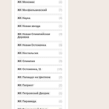
ЖК Мономах
(1)
ЖК Мосфильмовский
(7)
ЖК Наука
(4)
ЖК Новая звезда
(1)
ЖК Новая Олимпийская
(3)
Деревня
ЖК Новая Остоженка
(3)
ЖК Ностальгия
(1)
ЖК Олимпия
(3)
ЖК Остоженка, 11
(15)
ЖК Палаццо на Цветном
(2)
ЖК Патриот
(1)
ЖК Петровский Дворик
(1)
ЖК Пирамида
(1)