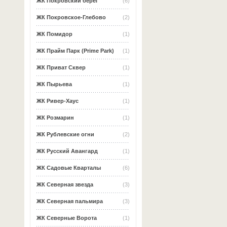
ЖК Покровский берег
(6)
ЖК Покровское-Глебово
(2)
ЖК Помидор
(1)
ЖК Прайм Парк (Prime Park)
(1)
ЖК Приват Сквер
(1)
ЖК Пырьева
(1)
ЖК Ривер-Хаус
(1)
ЖК Розмарин
(1)
ЖК Рублевские огни
(2)
ЖК Русский Авангард
(1)
ЖК Садовые Кварталы
(6)
ЖК Северная звезда
(3)
ЖК Северная пальмира
(3)
ЖК Северные Ворота
(1)