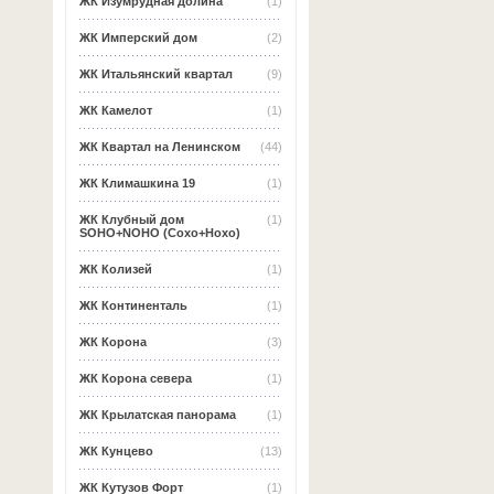
ЖК Изумрудная долина
(1)
ЖК Имперский дом
(2)
ЖК Итальянский квартал
(9)
ЖК Камелот
(1)
ЖК Квартал на Ленинском
(44)
ЖК Климашкина 19
(1)
ЖК Клубный дом
(1)
SOHO+NOHO (Сохо+Нохо)
ЖК Колизей
(1)
ЖК Континенталь
(1)
ЖК Корона
(3)
ЖК Корона севера
(1)
ЖК Крылатская панорама
(1)
ЖК Кунцево
(13)
ЖК Кутузов Форт
(1)