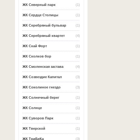
ЖК Северный парк
(1)
ЖК Сердце Столицы
(1)
ЖК Серебряный бульвар
(1)
ЖК Серебряный квартет
(4)
ЖК Скай Форт
(1)
ЖК Сколков бор
(1)
ЖК Смоленская застава
(4)
ЖК Созвездие Капитал
(3)
ЖК Соколиное гнездо
(3)
ЖК Солнечный берег
(1)
ЖК Солнце
(1)
ЖК Суворов Парк
(1)
ЖК Тверской
(1)
ЖК ТриБеКа
(3)