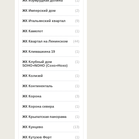
ЖК Изумрудная долина
(1)
ЖК Имперский дом
(2)
ЖК Итальянский квартал
(9)
ЖК Камелот
(1)
ЖК Квартал на Ленинском
(44)
ЖК Климашкина 19
(1)
ЖК Клубный дом
(1)
SOHO+NOHO (Сохо+Нохо)
ЖК Колизей
(1)
ЖК Континенталь
(1)
ЖК Корона
(3)
ЖК Корона севера
(1)
ЖК Крылатская панорама
(1)
ЖК Кунцево
(13)
ЖК Кутузов Форт
(1)