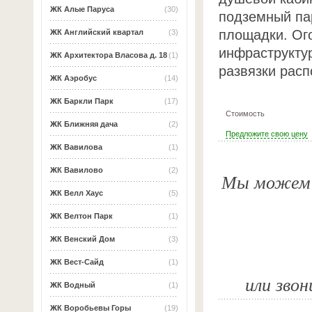
ЖК Алые Паруса
(30)
подземный па
площадки. Ог
ЖК Английский квартал
(3)
инфраструкту
ЖК Архитектора Власова д. 18
(1)
развязки рас
ЖК Аэробус
(14)
ЖК Баркли Парк
(17)
Стоимость
ЖК Ближняя дача
(2)
Предложите свою цену
ЖК Вавилова
(1)
ЖК Вавилово
(2)
Мы можем о
ЖК Велл Хаус
(5)
ЖК Велтон Парк
(1)
ЖК Венский Дом
(3)
ЖК Вест-Сайд
(1)
или звон
ЖК Водный
(1)
ЖК Воробьевы Горы
(19)