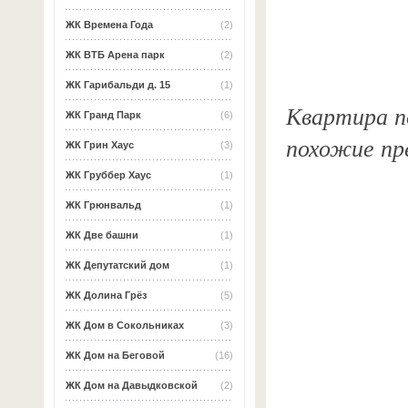
ЖК Времена Года
(2)
ЖК ВТБ Арена парк
(2)
ЖК Гарибальди д. 15
(1)
Квартира по
ЖК Гранд Парк
(6)
похожие пр
ЖК Грин Хаус
(3)
ЖК Груббер Хаус
(1)
ЖК Грюнвальд
(1)
ЖК Две башни
(1)
ЖК Депутатский дом
(1)
ЖК Долина Грёз
(5)
ЖК Дом в Сокольниках
(3)
ЖК Дом на Беговой
(16)
ЖК Дом на Давыдковской
(2)