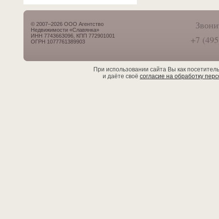
Звони
© 2007–2026 ООО Агентство
Недвижимости «Славянка»
ИНН 7743663096, КПП 772901001
+7 (495
ОГРН 1077761389903
При использовании сайта Вы как посетител
и даёте своё
согласие на обработку пер