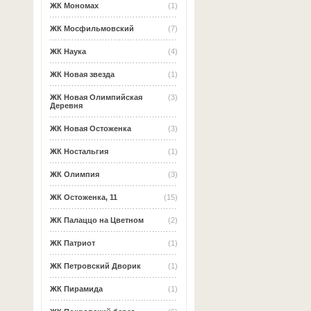
ЖК Мономах
(1)
ЖК Мосфильмовский
(7)
ЖК Наука
(4)
ЖК Новая звезда
(1)
ЖК Новая Олимпийская
(3)
Деревня
ЖК Новая Остоженка
(3)
ЖК Ностальгия
(1)
ЖК Олимпия
(3)
ЖК Остоженка, 11
(15)
ЖК Палаццо на Цветном
(2)
ЖК Патриот
(1)
ЖК Петровский Дворик
(1)
ЖК Пирамида
(1)