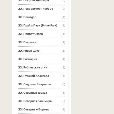
ЖК Покровский берег
(6)
ЖК Покровское-Глебово
(2)
ЖК Помидор
(1)
ЖК Прайм Парк (Prime Park)
(1)
ЖК Приват Сквер
(1)
ЖК Пырьева
(1)
ЖК Ривер-Хаус
(1)
ЖК Розмарин
(1)
ЖК Рублевские огни
(2)
ЖК Русский Авангард
(1)
ЖК Садовые Кварталы
(6)
ЖК Северная звезда
(3)
ЖК Северная пальмира
(3)
ЖК Северные Ворота
(1)