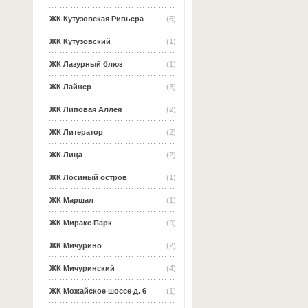
ЖК Кутузовская Ривьера
(6)
ЖК Кутузовский
(1)
ЖК Лазурный блюз
(1)
ЖК Лайнер
(3)
ЖК Липовая Аллея
(2)
ЖК Литератор
(2)
ЖК Лица
(2)
ЖК Лосиный остров
(1)
ЖК Маршал
(1)
ЖК Миракс Парк
(9)
ЖК Мичурино
(2)
ЖК Мичуринский
(4)
ЖК Можайское шоссе д. 6
(1)