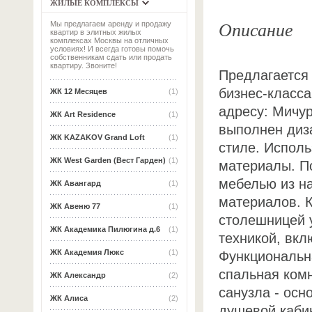
ЖИЛЫЕ КОМПЛЕКСЫ
Описание
Мы предлагаем аренду и продажу
квартир в элитных жилых
комплексах Москвы на отличных
условиях! И всегда готовы помочь
собственникам сдать или продать
квартиру. Звоните!
Предлагается
бизнес-класса
ЖК 12 Месяцев
(1)
адресу: Мичур
ЖК Art Residence
(1)
выполнен диз
ЖК KAZAKOV Grand Loft
(1)
стиле. Испол
ЖК West Garden (Вест Гарден)
(1)
материалы. П
мебелью из н
ЖК Авангард
(1)
материалов. 
ЖК Авеню 77
(1)
столешницей 
ЖК Академика Пилюгина д.6
(1)
техникой, вк
ЖК Академия Люкс
(1)
Функциональна
спальная комн
ЖК Александр
(2)
санузла - осн
ЖК Алиса
(2)
душевой каби