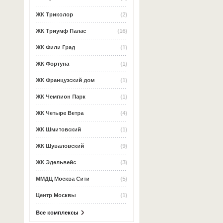
ЖК Триколор
(2)
ЖК Триумф Палас
(16)
ЖК Фили Град
(1)
ЖК Фортуна
(1)
ЖК Французский дом
(1)
ЖК Чемпион Парк
(1)
ЖК Четыре Ветра
(4)
ЖК Шмитовский
(1)
ЖК Шуваловский
(9)
ЖК Эдельвейс
(3)
ММДЦ Москва Сити
(5)
Центр Москвы
(1)
Все комплексы