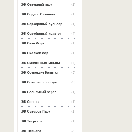
ЖК Северный парк
(1)
ЖК Сердце Столицы
(1)
ЖК Серебряный бульвар
(1)
ЖК Серебряный квартет
(4)
ЖК Скай Форт
(1)
ЖК Сколков бор
(1)
ЖК Смоленская застава
(4)
ЖК Созвездие Капитал
(3)
ЖК Соколиное гнездо
(3)
ЖК Солнечный берег
(1)
ЖК Солнце
(1)
ЖК Суворов Парк
(1)
ЖК Тверской
(1)
ЖК ТриБеКа
(3)