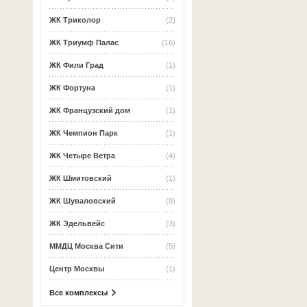
ЖК Триколор
(2)
ЖК Триумф Палас
(16)
ЖК Фили Град
(1)
ЖК Фортуна
(1)
ЖК Французский дом
(1)
ЖК Чемпион Парк
(1)
ЖК Четыре Ветра
(4)
ЖК Шмитовский
(1)
ЖК Шуваловский
(9)
ЖК Эдельвейс
(3)
ММДЦ Москва Сити
(5)
Центр Москвы
(1)
Все комплексы