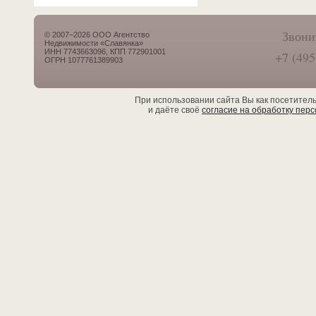
Звони
© 2007–2026 ООО Агентство
Недвижимости «Славянка»
ИНН 7743663096, КПП 772901001
+7 (495
ОГРН 1077761389903
При использовании сайта Вы как посетител
и даёте своё
согласие на обработку пер