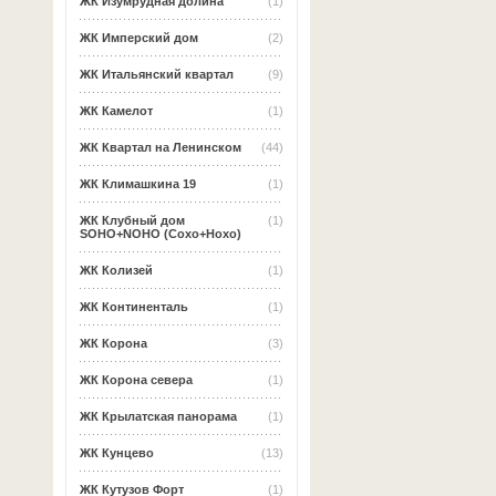
ЖК Изумрудная долина
(1)
ЖК Имперский дом
(2)
ЖК Итальянский квартал
(9)
ЖК Камелот
(1)
ЖК Квартал на Ленинском
(44)
ЖК Климашкина 19
(1)
ЖК Клубный дом
(1)
SOHO+NOHO (Сохо+Нохо)
ЖК Колизей
(1)
ЖК Континенталь
(1)
ЖК Корона
(3)
ЖК Корона севера
(1)
ЖК Крылатская панорама
(1)
ЖК Кунцево
(13)
ЖК Кутузов Форт
(1)