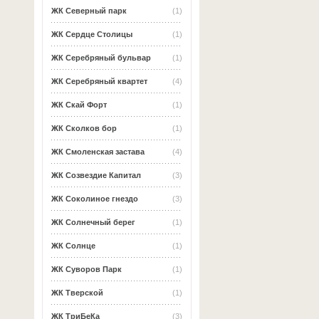
ЖК Северный парк
(1)
ЖК Сердце Столицы
(1)
ЖК Серебряный бульвар
(1)
ЖК Серебряный квартет
(4)
ЖК Скай Форт
(1)
ЖК Сколков бор
(1)
ЖК Смоленская застава
(4)
ЖК Созвездие Капитал
(3)
ЖК Соколиное гнездо
(3)
ЖК Солнечный берег
(1)
ЖК Солнце
(1)
ЖК Суворов Парк
(1)
ЖК Тверской
(1)
ЖК ТриБеКа
(3)