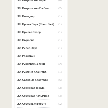
ЖК Покровский берег
(6)
ЖК Покровское-Глебово
(2)
ЖК Помидор
(1)
ЖК Прайм Парк (Prime Park)
(1)
ЖК Приват Сквер
(1)
ЖК Пырьева
(1)
ЖК Ривер-Хаус
(1)
ЖК Розмарин
(1)
ЖК Рублевские огни
(2)
ЖК Русский Авангард
(1)
ЖК Садовые Кварталы
(6)
ЖК Северная звезда
(3)
ЖК Северная пальмира
(3)
ЖК Северные Ворота
(1)