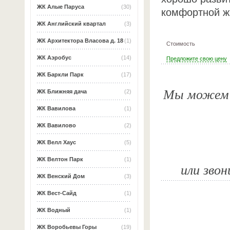
ЖК Алые Паруса
(30)
комфортной ж
ЖК Английский квартал
(3)
ЖК Архитектора Власова д. 18
(1)
Стоимость
ЖК Аэробус
(14)
Предложите свою цену
ЖК Баркли Парк
(17)
Мы можем о
ЖК Ближняя дача
(2)
ЖК Вавилова
(1)
ЖК Вавилово
(2)
ЖК Велл Хаус
(5)
ЖК Велтон Парк
(1)
или звон
ЖК Венский Дом
(3)
ЖК Вест-Сайд
(1)
ЖК Водный
(1)
ЖК Воробьевы Горы
(19)