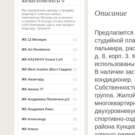
ЖИЛЫЕ КОМПЛЕКСЫ
Описание
Мы предлагаем аренду и продажу
квартир в элитных жилых
комплексах Москвы на отличных
условиях! И всегда готовы помочь
собственникам сдать или продать
квартиру. Звоните!
Предлагается
студийной пл
ЖК 12 Месяцев
(1)
пальмира, рас
ЖК Art Residence
(1)
д. 8, корп. 3.
ЖК KAZAKOV Grand Loft
(1)
использованы
ЖК West Garden (Вест Гарден)
(1)
В наличии за
кондиционер.
ЖК Авангард
(1)
Собственност
ЖК Авеню 77
(1)
группа. Жилой
ЖК Академика Пилюгина д.6
(1)
многоквартир
ЖК Академия Люкс
(1)
двухуровневую
спортивно-оз
ЖК Александр
(2)
района Кунцев
ЖК Алиса
(2)
хорошо разви