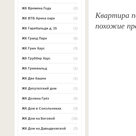
ЖК Времена Года
(2)
Квартира по
ЖК ВТБ Арена парк
(2)
похожие пр
ЖК Гарибальди д. 15
(1)
ЖК Гранд Парк
(6)
ЖК Грин Хаус
(3)
ЖК Груббер Хаус
(1)
ЖК Грюнвальд
(1)
ЖК Две башни
(1)
ЖК Депутатский дом
(1)
ЖК Долина Грёз
(5)
ЖК Дом в Сокольниках
(3)
ЖК Дом на Беговой
(16)
ЖК Дом на Давыдковской
(2)