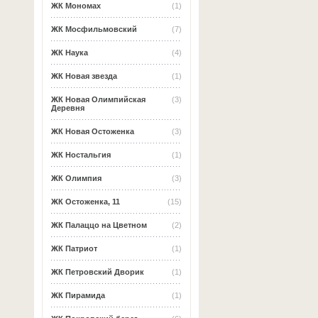
ЖК Мономах
(1)
ЖК Мосфильмовский
(7)
ЖК Наука
(4)
ЖК Новая звезда
(1)
ЖК Новая Олимпийская
(3)
Деревня
ЖК Новая Остоженка
(3)
ЖК Ностальгия
(1)
ЖК Олимпия
(3)
ЖК Остоженка, 11
(15)
ЖК Палаццо на Цветном
(2)
ЖК Патриот
(1)
ЖК Петровский Дворик
(1)
ЖК Пирамида
(1)