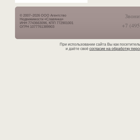
Звони
© 2007–2026 ООО Агентство
Недвижимости «Славянка»
ИНН 7743663096, КПП 772901001
+7 (495
ОГРН 1077761389903
При использовании сайта Вы как посетител
и даёте своё
согласие на обработку пер