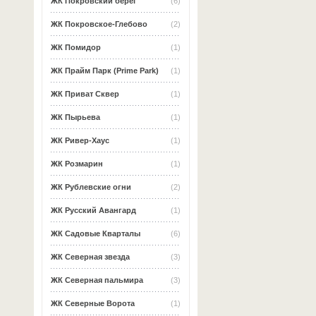
ЖК Покровский берег
(6)
ЖК Покровское-Глебово
(2)
ЖК Помидор
(1)
ЖК Прайм Парк (Prime Park)
(1)
ЖК Приват Сквер
(1)
ЖК Пырьева
(1)
ЖК Ривер-Хаус
(1)
ЖК Розмарин
(1)
ЖК Рублевские огни
(2)
ЖК Русский Авангард
(1)
ЖК Садовые Кварталы
(6)
ЖК Северная звезда
(3)
ЖК Северная пальмира
(3)
ЖК Северные Ворота
(1)