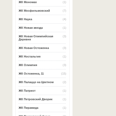
ЖК Мономах
(1)
ЖК Мосфильмовский
(7)
ЖК Наука
(4)
ЖК Новая звезда
(1)
ЖК Новая Олимпийская
(3)
Деревня
ЖК Новая Остоженка
(3)
ЖК Ностальгия
(1)
ЖК Олимпия
(3)
ЖК Остоженка, 11
(15)
ЖК Палаццо на Цветном
(2)
ЖК Патриот
(1)
ЖК Петровский Дворик
(1)
ЖК Пирамида
(1)