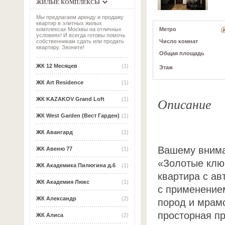
ЖИЛЫЕ КОМПЛЕКСЫ
Мы предлагаем аренду и продажу
квартир в элитных жилых
Метро
комплексах Москвы на отличных
условиях! И всегда готовы помочь
Число комнат
собственникам сдать или продать
квартиру. Звоните!
Общая площадь
ЖК 12 Месяцев
(1)
Этаж
ЖК Art Residence
(1)
Описание
ЖК KAZAKOV Grand Loft
(1)
ЖК West Garden (Вест Гарден)
(1)
ЖК Авангард
(1)
Вашему внима
ЖК Авеню 77
(1)
«Золотые ключ
ЖК Академика Пилюгина д.6
(1)
квартира с ав
ЖК Академия Люкс
(1)
с применение
ЖК Александр
(2)
пород и мрам
просторная п
ЖК Алиса
(2)