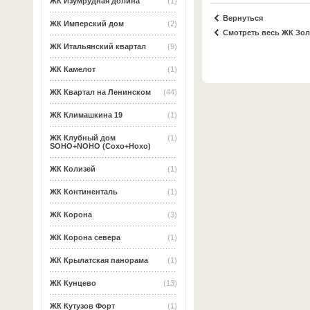
ЖК Изумрудная долина
(1)
Вернуться
ЖК Имперский дом
(2)
Смотреть весь ЖК Зол
ЖК Итальянский квартал
(9)
ЖК Камелот
(1)
ЖК Квартал на Ленинском
(44)
ЖК Климашкина 19
(1)
ЖК Клубный дом
(1)
SOHO+NOHO (Сохо+Нохо)
ЖК Колизей
(1)
ЖК Континенталь
(1)
ЖК Корона
(3)
ЖК Корона севера
(1)
ЖК Крылатская панорама
(1)
ЖК Кунцево
(13)
ЖК Кутузов Форт
(1)