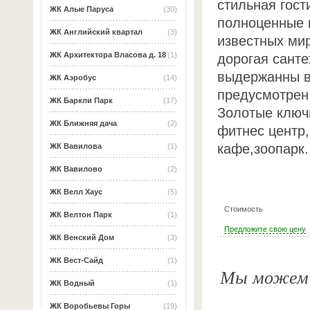
стильная гост
ЖК Алые Паруса
(30)
полноценные 
ЖК Английский квартал
(3)
известных ми
ЖК Архитектора Власова д. 18
(1)
дорогая санте
выдержанны в
ЖК Аэробус
(14)
предусмотрен
ЖК Баркли Парк
(17)
Золотые ключи
ЖК Ближняя дача
(2)
фитнес центр,
кафе,зоопарк.
ЖК Вавилова
(1)
ЖК Вавилово
(2)
ЖК Велл Хаус
(5)
Стоимость
ЖК Велтон Парк
(1)
Предложите свою цену
ЖК Венский Дом
(3)
ЖК Вест-Сайд
(1)
Мы можем о
ЖК Водный
(1)
ЖК Воробьевы Горы
(19)