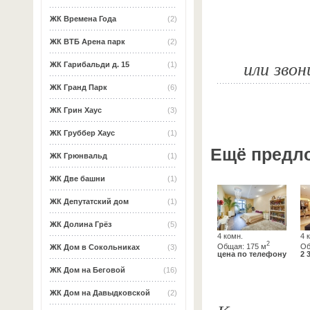
ЖК Времена Года
(2)
ЖК ВТБ Арена парк
(2)
или звон
ЖК Гарибальди д. 15
(1)
ЖК Гранд Парк
(6)
ЖК Грин Хаус
(3)
ЖК Груббер Хаус
(1)
Ещё предл
ЖК Грюнвальд
(1)
ЖК Две башни
(1)
ЖК Депутатский дом
(1)
ЖК Долина Грёз
(5)
4 комн.
4 
2
Общая: 175 м
Об
ЖК Дом в Сокольниках
(3)
цена по телефону
2 
ЖК Дом на Беговой
(16)
ЖК Дом на Давыдковской
(2)