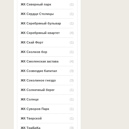
ЖК Северный парк
(1)
ЖК Сердце Столицы
(1)
ЖК Серебряный бульвар
(1)
ЖК Серебряный квартет
(4)
ЖК Скай Форт
(1)
ЖК Сколков бор
(1)
ЖК Смоленская застава
(4)
ЖК Созвездие Капитал
(3)
ЖК Соколиное гнездо
(3)
ЖК Солнечный берег
(1)
ЖК Солнце
(1)
ЖК Суворов Парк
(1)
ЖК Тверской
(1)
ЖК ТриБеКа
(3)