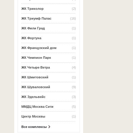
ЖК Триколор
(2)
ЖК Триумф Палас
(16)
ЖК Фили Град
(1)
ЖК Фортуна
(1)
ЖК Французский дом
(1)
ЖК Чемпион Парк
(1)
ЖК Четыре Ветра
(4)
ЖК Шмитовский
(1)
ЖК Шуваловский
(9)
ЖК Эдельвейс
(3)
ММДЦ Москва Сити
(5)
Центр Москвы
(1)
Все комплексы