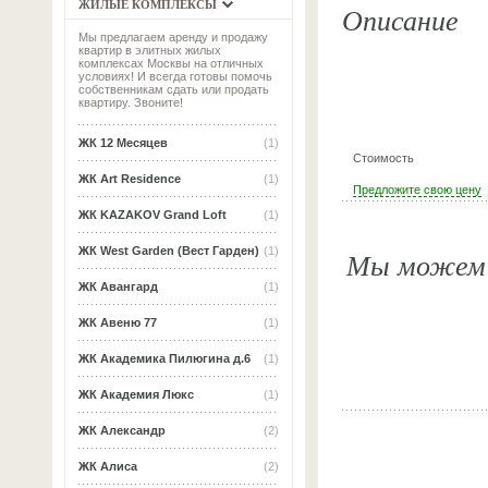
ЖИЛЫЕ КОМПЛЕКСЫ
Описание
Мы предлагаем аренду и продажу
квартир в элитных жилых
комплексах Москвы на отличных
условиях! И всегда готовы помочь
собственникам сдать или продать
квартиру. Звоните!
ЖК 12 Месяцев
(1)
Стоимость
ЖК Art Residence
(1)
Предложите свою цену
ЖК KAZAKOV Grand Loft
(1)
ЖК West Garden (Вест Гарден)
(1)
Мы можем о
ЖК Авангард
(1)
ЖК Авеню 77
(1)
ЖК Академика Пилюгина д.6
(1)
ЖК Академия Люкс
(1)
ЖК Александр
(2)
ЖК Алиса
(2)