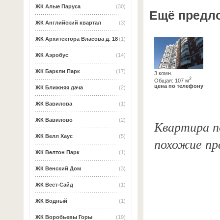
ЖК Алые Паруса
(30)
Ещё предл
ЖК Английский квартал
(3)
ЖК Архитектора Власова д. 18
(1)
ЖК Аэробус
(14)
ЖК Баркли Парк
(17)
3 комн.
2
Общая: 107 м
цена по телефону
ЖК Ближняя дача
(2)
ЖК Вавилова
(1)
ЖК Вавилово
(2)
Квартира по
ЖК Велл Хаус
(5)
похожие пр
ЖК Велтон Парк
(1)
ЖК Венский Дом
(3)
ЖК Вест-Сайд
(1)
ЖК Водный
(1)
ЖК Воробьевы Горы
(19)