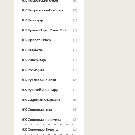
ЖК Покровский берег
(6)
ЖК Покровское-Глебово
(2)
ЖК Помидор
(1)
ЖК Прайм Парк (Prime Park)
(1)
ЖК Приват Сквер
(1)
ЖК Пырьева
(1)
ЖК Ривер-Хаус
(1)
ЖК Розмарин
(1)
ЖК Рублевские огни
(2)
ЖК Русский Авангард
(1)
ЖК Садовые Кварталы
(6)
ЖК Северная звезда
(3)
ЖК Северная пальмира
(3)
ЖК Северные Ворота
(1)