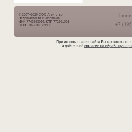
Звони
© 2007–2026 ООО Агентство
Недвижимости «Славянка»
ИНН 7743663096, КПП 772901001
+7 (495
ОГРН 1077761389903
При использовании сайта Вы как посетител
и даёте своё
согласие на обработку пер