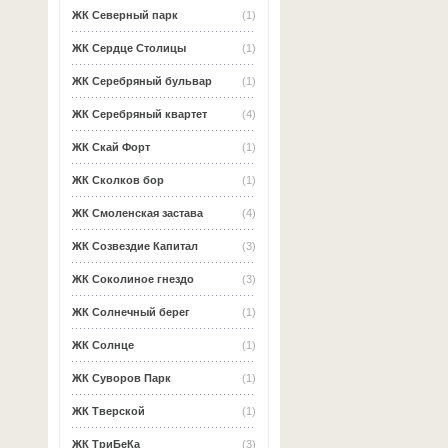
ЖК Северный парк
(1)
ЖК Сердце Столицы
(1)
ЖК Серебряный бульвар
(1)
ЖК Серебряный квартет
(4)
ЖК Скай Форт
(1)
ЖК Сколков бор
(1)
ЖК Смоленская застава
(4)
ЖК Созвездие Капитал
(3)
ЖК Соколиное гнездо
(3)
ЖК Солнечный берег
(1)
ЖК Солнце
(1)
ЖК Суворов Парк
(1)
ЖК Тверской
(1)
ЖК ТриБеКа
(3)