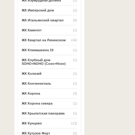
ЖК Изумрудная долина
(1)
ЖК Имперский дом
(2)
ЖК Итальянский квартал
(9)
ЖК Камелот
(1)
ЖК Квартал на Ленинском
(44)
ЖК Климашкина 19
(1)
ЖК Клубный дом
(1)
SOHO+NOHO (Сохо+Нохо)
ЖК Колизей
(1)
ЖК Континенталь
(1)
ЖК Корона
(3)
ЖК Корона севера
(1)
ЖК Крылатская панорама
(1)
ЖК Кунцево
(13)
ЖК Кутузов Форт
(1)