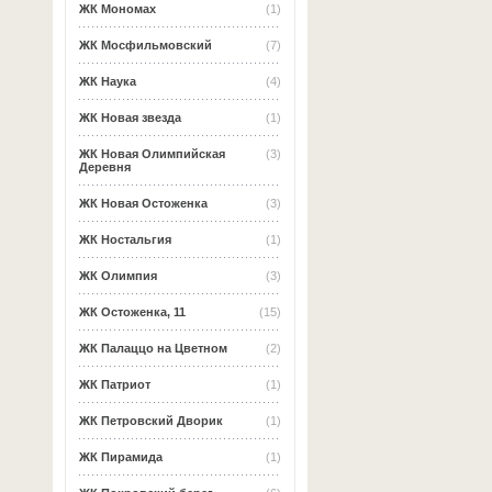
ЖК Мономах
(1)
ЖК Мосфильмовский
(7)
ЖК Наука
(4)
ЖК Новая звезда
(1)
ЖК Новая Олимпийская
(3)
Деревня
ЖК Новая Остоженка
(3)
ЖК Ностальгия
(1)
ЖК Олимпия
(3)
ЖК Остоженка, 11
(15)
ЖК Палаццо на Цветном
(2)
ЖК Патриот
(1)
ЖК Петровский Дворик
(1)
ЖК Пирамида
(1)