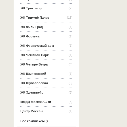
ЖК Триколор
(2)
ЖК Триумф Палас
(16)
ЖК Фили Град
(1)
ЖК Фортуна
(1)
ЖК Французский дом
(1)
ЖК Чемпион Парк
(1)
ЖК Четыре Ветра
(4)
ЖК Шмитовский
(1)
ЖК Шуваловский
(9)
ЖК Эдельвейс
(3)
ММДЦ Москва Сити
(5)
Центр Москвы
(1)
Все комплексы