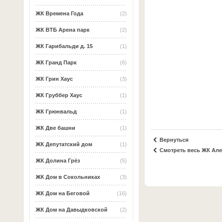
ЖК Времена Года
(2)
ЖК ВТБ Арена парк
(2)
ЖК Гарибальди д. 15
(1)
ЖК Гранд Парк
(6)
ЖК Грин Хаус
(3)
ЖК Груббер Хаус
(1)
ЖК Грюнвальд
(1)
ЖК Две башни
(1)
Вернуться
ЖК Депутатский дом
(1)
Смотреть весь ЖК Ал
ЖК Долина Грёз
(5)
ЖК Дом в Сокольниках
(3)
ЖК Дом на Беговой
(16)
ЖК Дом на Давыдковской
(2)