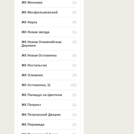
ЖК Мономах
(1)
ЖК Мосфильмовский
(7)
ЖК Наука
(4)
ЖК Новая звезда
(1)
ЖК Новая Олимпийская
(3)
Деревня
ЖК Новая Остоженка
(3)
ЖК Ностальгия
(1)
ЖК Олимпия
(3)
ЖК Остоженка, 11
(15)
ЖК Палаццо на Цветном
(2)
ЖК Патриот
(1)
ЖК Петровский Дворик
(1)
ЖК Пирамида
(1)