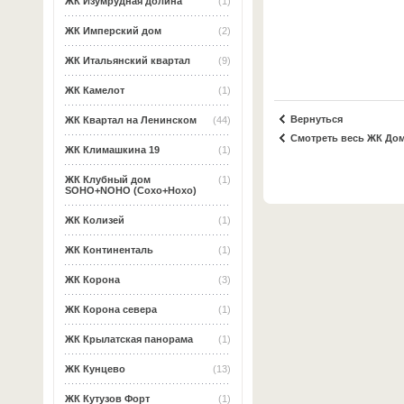
ЖК Изумрудная долина
(1)
ЖК Имперский дом
(2)
ЖК Итальянский квартал
(9)
ЖК Камелот
(1)
Вернуться
ЖК Квартал на Ленинском
(44)
Смотреть весь ЖК До
ЖК Климашкина 19
(1)
ЖК Клубный дом
(1)
SOHO+NOHO (Сохо+Нохо)
ЖК Колизей
(1)
ЖК Континенталь
(1)
ЖК Корона
(3)
ЖК Корона севера
(1)
ЖК Крылатская панорама
(1)
ЖК Кунцево
(13)
ЖК Кутузов Форт
(1)