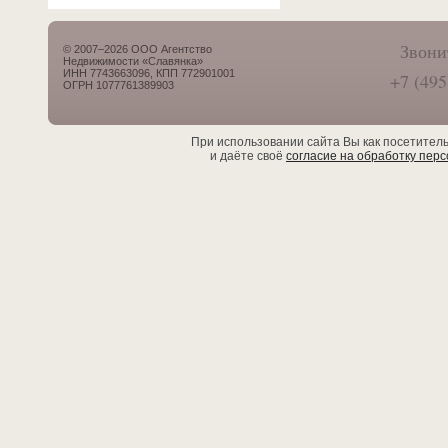
Звони
© 2007–2026 ООО Агентство
Недвижимости «Славянка»
ИНН 7743663096, КПП 772901001
+7 (495
ОГРН 1077761389903
При использовании сайта Вы как посетител
и даёте своё
согласие на обработку пер