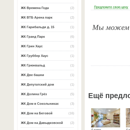
Предложите свою цену
ЖК Времена Года
(2)
ЖК ВТБ Арена парк
(2)
Мы можем о
ЖК Гарибальди д. 15
(1)
ЖК Гранд Парк
(6)
ЖК Грин Хаус
(3)
ЖК Груббер Хаус
(1)
ЖК Грюнвальд
(1)
ЖК Две башни
(1)
ЖК Депутатский дом
(1)
Ещё предл
ЖК Долина Грёз
(5)
ЖК Дом в Сокольниках
(3)
ЖК Дом на Беговой
(16)
ЖК Дом на Давыдковской
(2)
4 комн.
4 