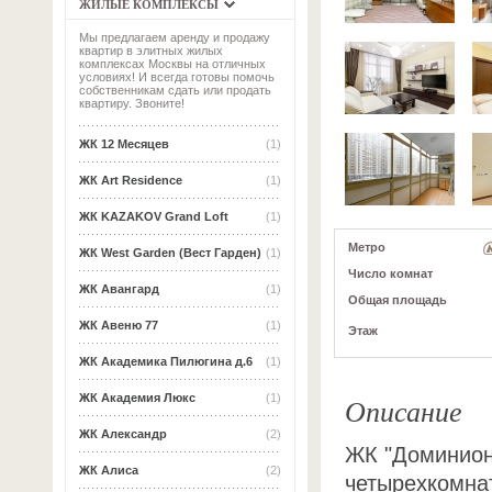
ЖИЛЫЕ КОМПЛЕКСЫ
Мы предлагаем аренду и продажу
квартир в элитных жилых
комплексах Москвы на отличных
условиях! И всегда готовы помочь
собственникам сдать или продать
квартиру. Звоните!
ЖК 12 Месяцев
(1)
ЖК Art Residence
(1)
ЖК KAZAKOV Grand Loft
(1)
Метро
ЖК West Garden (Вест Гарден)
(1)
Число комнат
ЖК Авангард
(1)
Общая площадь
ЖК Авеню 77
(1)
Этаж
ЖК Академика Пилюгина д.6
(1)
Описание
ЖК Академия Люкс
(1)
ЖК Александр
(2)
ЖК "Доминион
ЖК Алиса
(2)
четырехкомнат