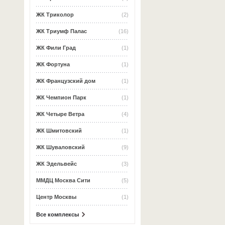
ЖК Триколор
(2)
ЖК Триумф Палас
(16)
ЖК Фили Град
(1)
ЖК Фортуна
(1)
ЖК Французский дом
(1)
ЖК Чемпион Парк
(1)
ЖК Четыре Ветра
(4)
ЖК Шмитовский
(1)
ЖК Шуваловский
(9)
ЖК Эдельвейс
(3)
ММДЦ Москва Сити
(5)
Центр Москвы
(1)
Все комплексы