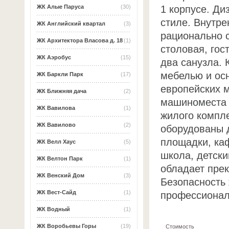
1 корпусе. Д
ЖК Алые Паруса
(30)
стиле. Внутре
ЖК Английский квартал
(3)
рационально с
ЖК Архитектора Власова д. 18
(1)
столовая, гос
ЖК Аэробус
(15)
два санузла. 
мебелью и ос
ЖК Баркли Парк
(17)
европейских 
ЖК Ближняя дача
(2)
машиноместа 
ЖК Вавилова
(1)
жилого компл
ЖК Вавилово
(2)
оборудованы д
площадки, каф
ЖК Велл Хаус
(5)
школа, детски
ЖК Велтон Парк
(1)
обладает прек
ЖК Венский Дом
(3)
Безопасность
ЖК Вест-Сайд
(1)
профессионал
ЖК Водный
(1)
ЖК Воробьевы Горы
(19)
Стоимость