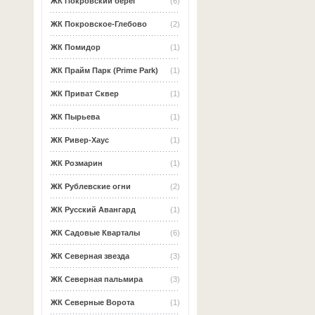
ЖК Покровский берег
(6)
ЖК Покровское-Глебово
(2)
ЖК Помидор
(1)
ЖК Прайм Парк (Prime Park)
(1)
ЖК Приват Сквер
(1)
ЖК Пырьева
(1)
ЖК Ривер-Хаус
(1)
ЖК Розмарин
(1)
ЖК Рублевские огни
(2)
ЖК Русский Авангард
(1)
ЖК Садовые Кварталы
(6)
ЖК Северная звезда
(3)
ЖК Северная пальмира
(3)
ЖК Северные Ворота
(1)