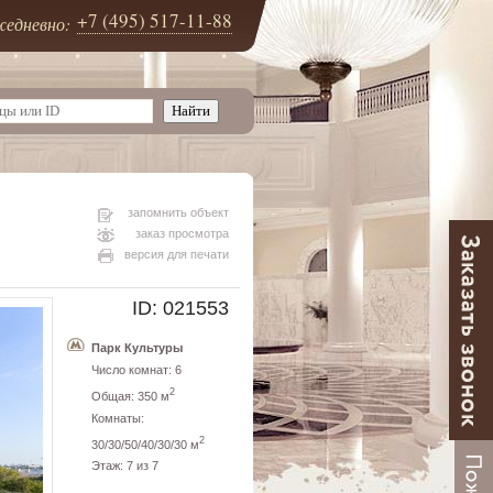
+7 (495) 517-11-88
едневно:
запомнить объект
заказ просмотра
версия для печати
ID: 021553
Парк Культуры
Число комнат: 6
2
Общая: 350 м
Комнаты:
2
30/30/50/40/30/30 м
Этаж: 7 из 7