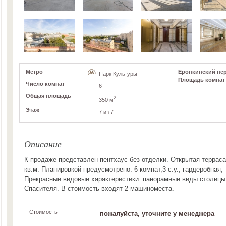
Метро
Еропкинский пер,
Парк Культуры
Площадь комнат
Число комнат
6
Общая площадь
2
350 м
Этаж
7 из 7
Описание
К продаже представлен пентхаус без отделки. Открытая террас
кв.м. Планировкой предусмотрено: 6 комнат,3 с.у., гардеробная, 
Прекрасные видовые характеристики: панорамные виды столицы
Спасителя. В стоимость входят 2 машиноместа.
Стоимость
пожалуйста, уточните у менеджера