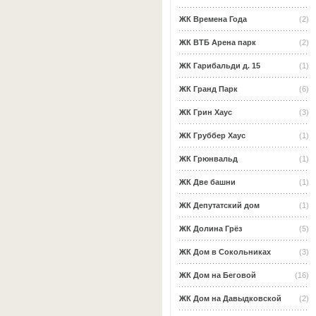
ЖК Времена Года
(2)
ЖК ВТБ Арена парк
(2)
ЖК Гарибальди д. 15
(1)
ЖК Гранд Парк
(6)
ЖК Грин Хаус
(3)
ЖК Груббер Хаус
(1)
ЖК Грюнвальд
(1)
ЖК Две башни
(1)
ЖК Депутатский дом
(1)
ЖК Долина Грёз
(5)
ЖК Дом в Сокольниках
(3)
ЖК Дом на Беговой
(16)
ЖК Дом на Давыдковской
(2)