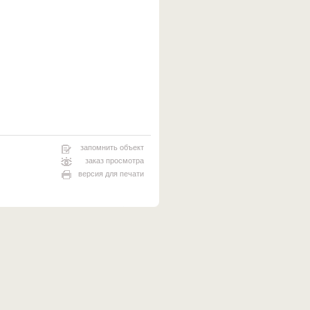
запомнить объект
заказ просмотра
версия для печати