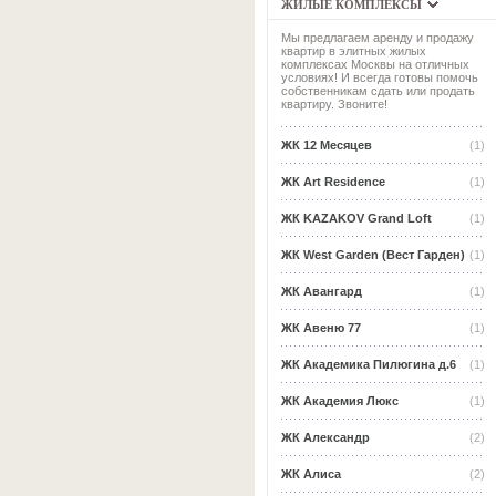
ЖИЛЫЕ КОМПЛЕКСЫ
Мы предлагаем аренду и продажу
квартир в элитных жилых
комплексах Москвы на отличных
условиях! И всегда готовы помочь
собственникам сдать или продать
квартиру. Звоните!
ЖК 12 Месяцев
(1)
ЖК Art Residence
(1)
ЖК KAZAKOV Grand Loft
(1)
ЖК West Garden (Вест Гарден)
(1)
ЖК Авангард
(1)
ЖК Авеню 77
(1)
ЖК Академика Пилюгина д.6
(1)
ЖК Академия Люкс
(1)
ЖК Александр
(2)
ЖК Алиса
(2)