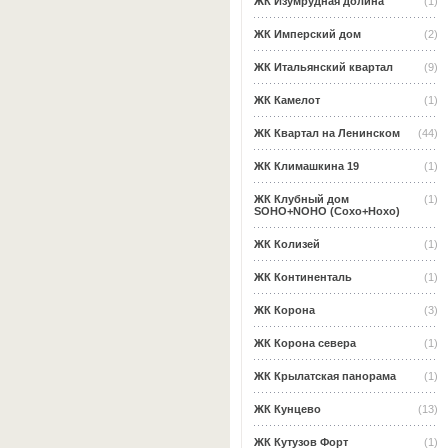
ЖК Изумрудная долина
(1)
ЖК Имперский дом
(2)
ЖК Итальянский квартал
(9)
ЖК Камелот
(1)
ЖК Квартал на Ленинском
(44)
ЖК Климашкина 19
(1)
ЖК Клубный дом
(1)
SOHO+NOHO (Сохо+Нохо)
ЖК Колизей
(1)
ЖК Континенталь
(1)
ЖК Корона
(3)
ЖК Корона севера
(1)
ЖК Крылатская панорама
(1)
ЖК Кунцево
(13)
ЖК Кутузов Форт
(1)