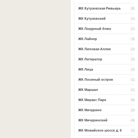
ЖК Кутузовская Ривьера
(6)
ЖК Кутузовский
(1)
ЖК Лазурный блюз
(1)
ЖК Лайнер
(3)
ЖК Липовая Аллея
(2)
ЖК Литератор
(2)
ЖК Лица
(2)
ЖК Лосиный остров
(1)
ЖК Маршал
(1)
ЖК Миракс Парк
(9)
ЖК Мичурино
(2)
ЖК Мичуринский
(4)
ЖК Можайское шоссе д. 6
(1)