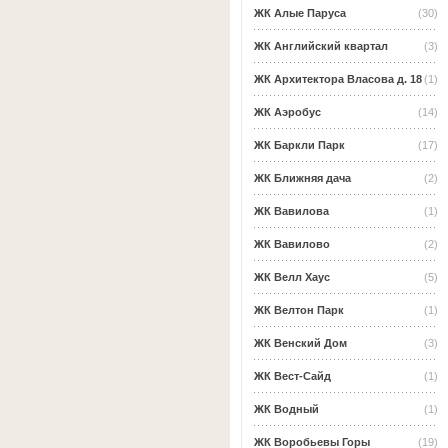
ЖК Алые Паруса
(30)
ЖК Английский квартал
(3)
ЖК Архитектора Власова д. 18
(1)
ЖК Аэробус
(14)
ЖК Баркли Парк
(17)
ЖК Ближняя дача
(2)
ЖК Вавилова
(1)
ЖК Вавилово
(2)
ЖК Велл Хаус
(5)
ЖК Велтон Парк
(1)
ЖК Венский Дом
(3)
ЖК Вест-Сайд
(1)
ЖК Водный
(1)
ЖК Воробьевы Горы
(19)