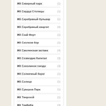
ЖК Северный парк
(1)
ЖК Сердце Столицы
(1)
ЖК Серебряный бульвар
(1)
ЖК Серебряный квартет
(4)
ЖК Скай Форт
(1)
ЖК Сколков бор
(1)
ЖК Смоленская застава
(4)
ЖК Созвездие Капитал
(3)
ЖК Соколиное гнездо
(3)
ЖК Солнечный берег
(1)
ЖК Солнце
(1)
ЖК Суворов Парк
(1)
ЖК Тверской
(1)
ЖК ТриБеКа
(3)