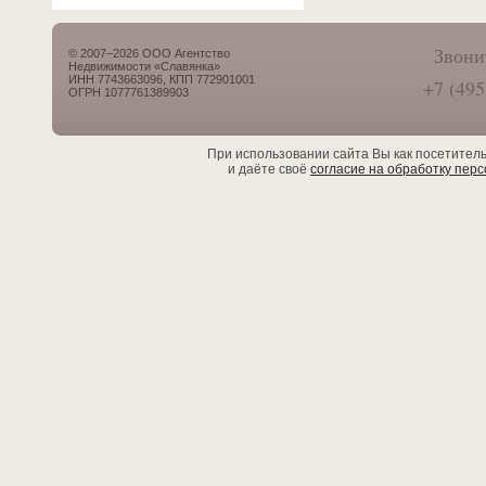
Звони
© 2007–2026 ООО Агентство
Недвижимости «Славянка»
ИНН 7743663096, КПП 772901001
+7 (495
ОГРН 1077761389903
При использовании сайта Вы как посетител
и даёте своё
согласие на обработку пер