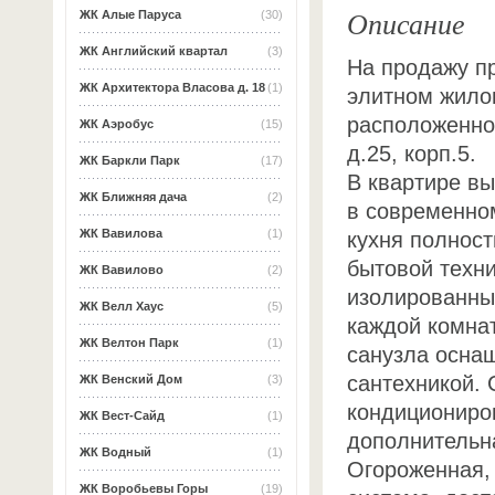
Описание
ЖК Алые Паруса
(30)
ЖК Английский квартал
(3)
На продажу пр
ЖК Архитектора Власова д. 18
(1)
элитном жило
расположенно
ЖК Аэробус
(15)
д.25, корп.5.
ЖК Баркли Парк
(17)
В квартире в
ЖК Ближняя дача
(2)
в современно
ЖК Вавилова
(1)
кухня полнос
бытовой техни
ЖК Вавилово
(2)
изолированны
ЖК Велл Хаус
(5)
каждой комна
ЖК Велтон Парк
(1)
санузла осна
сантехникой.
ЖК Венский Дом
(3)
кондициониро
ЖК Вест-Сайд
(1)
дополнительн
ЖК Водный
(1)
Огороженная,
ЖК Воробьевы Горы
(19)