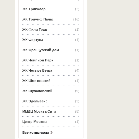
ЖК Триколор
(2)
ЖК Триумф Палас
(16)
ЖК Фили Град
(1)
ЖК Фортуна
(1)
ЖК Французский дом
(1)
ЖК Чемпион Парк
(1)
ЖК Четыре Ветра
(4)
ЖК Шмитовский
(1)
ЖК Шуваловский
(9)
ЖК Эдельвейс
(3)
ММДЦ Москва Сити
(5)
Центр Москвы
(1)
Все комплексы