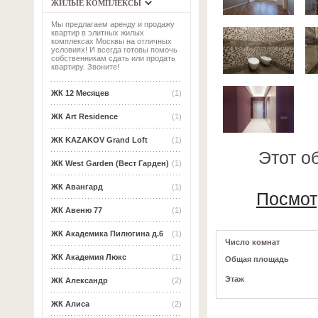
ЖИЛЫЕ КОМПЛЕКСЫ
Мы предлагаем аренду и продажу
квартир в элитных жилых
комплексах Москвы на отличных
условиях! И всегда готовы помочь
собственникам сдать или продать
квартиру. Звоните!
ЖК 12 Месяцев
(1)
ЖК Art Residence
(1)
ЖК KAZAKOV Grand Loft
(1)
Этот о
ЖК West Garden (Вест Гарден)
(1)
ЖК Авангард
(1)
Посмот
ЖК Авеню 77
(1)
ЖК Академика Пилюгина д.6
(1)
Число комнат
ЖК Академия Люкс
(1)
Общая площадь
Этаж
ЖК Александр
(2)
ЖК Алиса
(2)