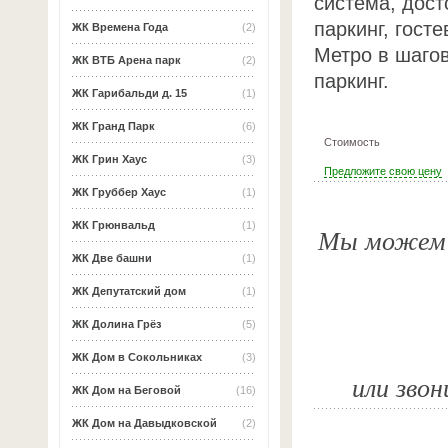
система, дос
паркинг, гост
ЖК Времена Года
(2)
Метро в шаго
ЖК ВТБ Арена парк
(2)
паркинг.
ЖК Гарибальди д. 15
(1)
ЖК Гранд Парк
(6)
Стоимость
ЖК Грин Хаус
(3)
Предложите свою цену
ЖК Груббер Хаус
(1)
ЖК Грюнвальд
(1)
Мы можем о
ЖК Две башни
(1)
ЖК Депутатский дом
(1)
ЖК Долина Грёз
(5)
ЖК Дом в Сокольниках
(3)
или звон
ЖК Дом на Беговой
(16)
ЖК Дом на Давыдковской
(2)