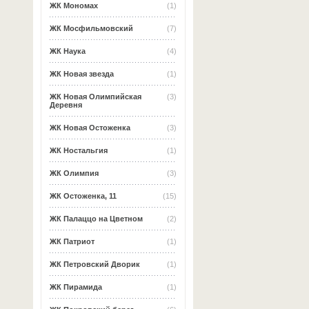
ЖК Мономах
(1)
ЖК Мосфильмовский
(7)
ЖК Наука
(4)
ЖК Новая звезда
(1)
ЖК Новая Олимпийская
(3)
Деревня
ЖК Новая Остоженка
(3)
ЖК Ностальгия
(1)
ЖК Олимпия
(3)
ЖК Остоженка, 11
(15)
ЖК Палаццо на Цветном
(2)
ЖК Патриот
(1)
ЖК Петровский Дворик
(1)
ЖК Пирамида
(1)