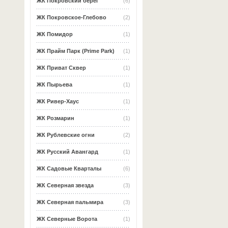
ЖК Покровский берег
(6)
ЖК Покровское-Глебово
(2)
ЖК Помидор
(1)
ЖК Прайм Парк (Prime Park)
(1)
ЖК Приват Сквер
(1)
ЖК Пырьева
(1)
ЖК Ривер-Хаус
(1)
ЖК Розмарин
(1)
ЖК Рублевские огни
(2)
ЖК Русский Авангард
(1)
ЖК Садовые Кварталы
(6)
ЖК Северная звезда
(3)
ЖК Северная пальмира
(3)
ЖК Северные Ворота
(1)