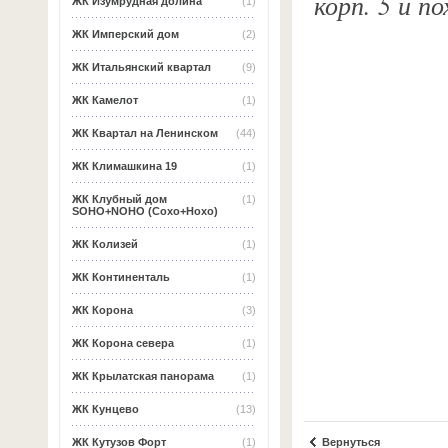
корп. 5 и п
ЖК Изумрудная долина
(1)
ЖК Имперский дом
(2)
ЖК Итальянский квартал
(9)
ЖК Камелот
(1)
ЖК Квартал на Ленинском
(44)
ЖК Климашкина 19
(1)
ЖК Клубный дом
(1)
SOHO+NOHO (Сохо+Нохо)
ЖК Колизей
(1)
ЖК Континенталь
(1)
ЖК Корона
(3)
ЖК Корона севера
(1)
ЖК Крылатская панорама
(1)
ЖК Кунцево
(13)
Вернуться
ЖК Кутузов Форт
(1)