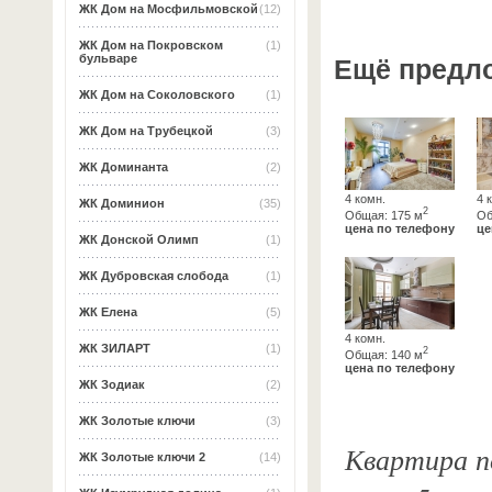
ЖК Дом на Мосфильмовской
(12)
ЖК Дом на Покровском
(1)
бульваре
Ещё предл
ЖК Дом на Соколовского
(1)
ЖК Дом на Трубецкой
(3)
ЖК Доминанта
(2)
4 комн.
4 
ЖК Доминион
(35)
2
Общая: 175 м
Об
цена по телефону
це
ЖК Донской Олимп
(1)
ЖК Дубровская слобода
(1)
ЖК Елена
(5)
4 комн.
ЖК ЗИЛАРТ
(1)
2
Общая: 140 м
цена по телефону
ЖК Зодиак
(2)
ЖК Золотые ключи
(3)
Квартира по
ЖК Золотые ключи 2
(14)