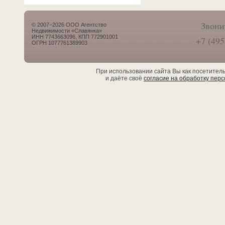
Звони
© 2007–2026 ООО Агентство
Недвижимости «Славянка»
ИНН 7743663096, КПП 772901001
+7 (495
ОГРН 1077761389903
При использовании сайта Вы как посетител
и даёте своё
согласие на обработку пер