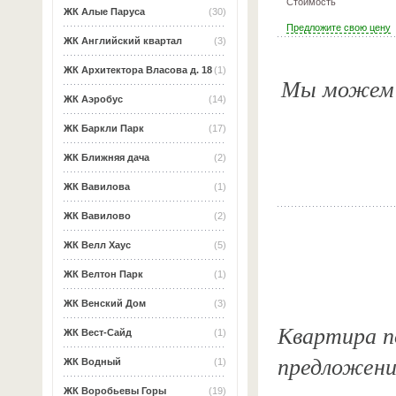
Стоимость
ЖК Алые Паруса
(30)
Предложите свою цену
ЖК Английский квартал
(3)
ЖК Архитектора Власова д. 18
(1)
Мы можем о
ЖК Аэробус
(14)
ЖК Баркли Парк
(17)
ЖК Ближняя дача
(2)
ЖК Вавилова
(1)
ЖК Вавилово
(2)
ЖК Велл Хаус
(5)
ЖК Велтон Парк
(1)
ЖК Венский Дом
(3)
Квартира по
ЖК Вест-Сайд
(1)
предложени
ЖК Водный
(1)
ЖК Воробьевы Горы
(19)