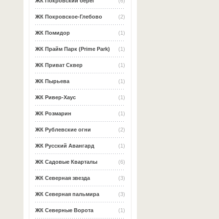
ЖК Покровский берег
(6)
ЖК Покровское-Глебово
(2)
ЖК Помидор
(1)
ЖК Прайм Парк (Prime Park)
(1)
ЖК Приват Сквер
(1)
ЖК Пырьева
(1)
ЖК Ривер-Хаус
(1)
ЖК Розмарин
(1)
ЖК Рублевские огни
(2)
ЖК Русский Авангард
(1)
ЖК Садовые Кварталы
(6)
ЖК Северная звезда
(3)
ЖК Северная пальмира
(3)
ЖК Северные Ворота
(1)