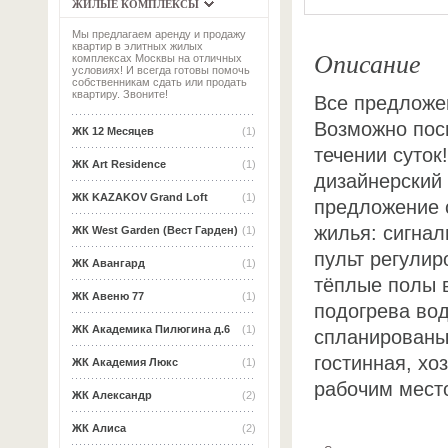
ЖИЛЫЕ КОМПЛЕКСЫ
Мы предлагаем аренду и продажу
квартир в элитных жилых
Описание
комплексах Москвы на отличных
условиях! И всегда готовы помочь
собственникам сдать или продать
квартиру. Звоните!
Все предложен
Возможно пос
ЖК 12 Месяцев
(1)
течении суток
ЖК Art Residence
(1)
дизайнерский 
ЖК KAZAKOV Grand Loft
(1)
предложение 
жилья: сигна
ЖК West Garden (Вест Гарден)
(1)
пульт регулир
ЖК Авангард
(1)
тёплые полы в
ЖК Авеню 77
(1)
подогрева во
ЖК Академика Пилюгина д.6
(1)
спланированы
гостинная, хо
ЖК Академия Люкс
(1)
рабочим мест
ЖК Александр
(2)
ЖК Алиса
(2)