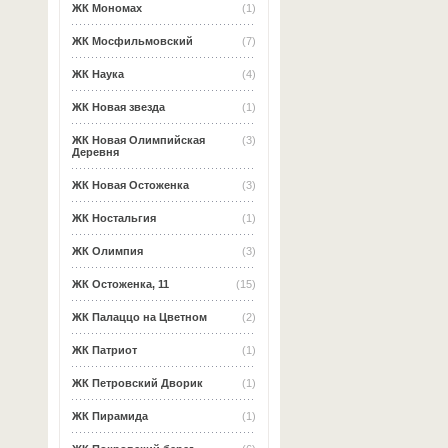
ЖК Мономах
(1)
ЖК Мосфильмовский
(7)
ЖК Наука
(4)
ЖК Новая звезда
(1)
ЖК Новая Олимпийская
(3)
Деревня
ЖК Новая Остоженка
(3)
ЖК Ностальгия
(1)
ЖК Олимпия
(3)
ЖК Остоженка, 11
(15)
ЖК Палаццо на Цветном
(2)
ЖК Патриот
(1)
ЖК Петровский Дворик
(1)
ЖК Пирамида
(1)