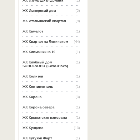
ЖК Изумрудная долина
(1)
ЖК Имперский дом
(2)
ЖК Итальянский квартал
(9)
ЖК Камелот
(1)
ЖК Квартал на Ленинском
(44)
ЖК Климашкина 19
(1)
ЖК Клубный дом
(1)
SOHO+NOHO (Сохо+Нохо)
ЖК Колизей
(1)
ЖК Континенталь
(1)
ЖК Корона
(3)
ЖК Корона севера
(1)
ЖК Крылатская панорама
(1)
ЖК Кунцево
(13)
ЖК Кутузов Форт
(1)