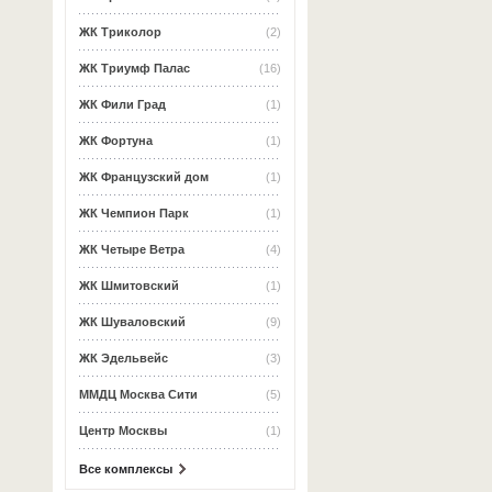
ЖК Триколор
(2)
ЖК Триумф Палас
(16)
ЖК Фили Град
(1)
ЖК Фортуна
(1)
ЖК Французский дом
(1)
ЖК Чемпион Парк
(1)
ЖК Четыре Ветра
(4)
ЖК Шмитовский
(1)
ЖК Шуваловский
(9)
ЖК Эдельвейс
(3)
ММДЦ Москва Сити
(5)
Центр Москвы
(1)
Все комплексы