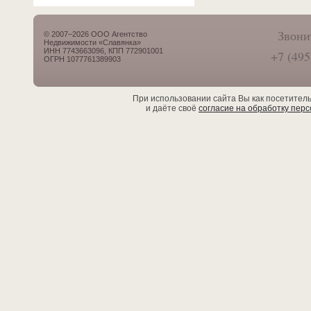
Звони
© 2007–2026 ООО Агентство
Недвижимости «Славянка»
ИНН 7743663096, КПП 772901001
+7 (495
ОГРН 1077761389903
При использовании сайта Вы как посетител
и даёте своё
согласие на обработку пер