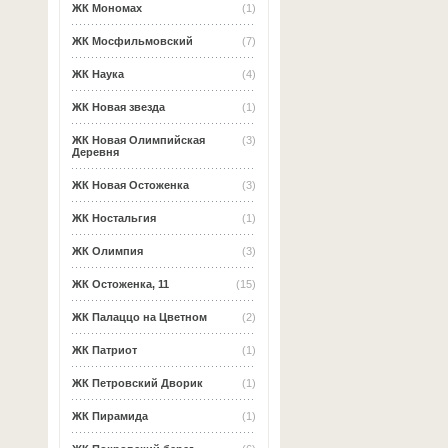
ЖК Мономах
(1)
ЖК Мосфильмовский
(7)
ЖК Наука
(4)
ЖК Новая звезда
(1)
ЖК Новая Олимпийская
(3)
Деревня
ЖК Новая Остоженка
(3)
ЖК Ностальгия
(1)
ЖК Олимпия
(3)
ЖК Остоженка, 11
(15)
ЖК Палаццо на Цветном
(2)
ЖК Патриот
(1)
ЖК Петровский Дворик
(1)
ЖК Пирамида
(1)