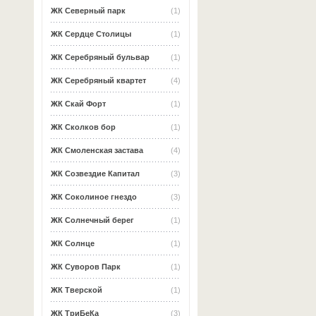
ЖК Северный парк
(1)
ЖК Сердце Столицы
(1)
ЖК Серебряный бульвар
(1)
ЖК Серебряный квартет
(4)
ЖК Скай Форт
(1)
ЖК Сколков бор
(1)
ЖК Смоленская застава
(4)
ЖК Созвездие Капитал
(3)
ЖК Соколиное гнездо
(3)
ЖК Солнечный берег
(1)
ЖК Солнце
(1)
ЖК Суворов Парк
(1)
ЖК Тверской
(1)
ЖК ТриБеКа
(3)