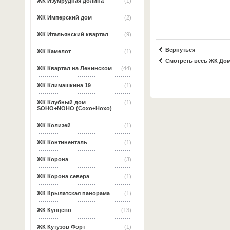
ЖК Изумрудная долина
(1)
ЖК Имперский дом
(2)
ЖК Итальянский квартал
(9)
Вернуться
ЖК Камелот
(1)
Смотреть весь ЖК До
ЖК Квартал на Ленинском
(44)
ЖК Климашкина 19
(1)
ЖК Клубный дом
(1)
SOHO+NOHO (Сохо+Нохо)
ЖК Колизей
(1)
ЖК Континенталь
(1)
ЖК Корона
(3)
ЖК Корона севера
(1)
ЖК Крылатская панорама
(1)
ЖК Кунцево
(13)
ЖК Кутузов Форт
(1)