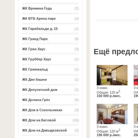
ЖК Времена Года
(2)
ЖК ВТБ Арена парк
(2)
ЖК Гарибальди д. 15
(1)
ЖК Гранд Парк
(6)
Ещё предл
ЖК Грин Хаус
(3)
ЖК Груббер Хаус
(1)
ЖК Грюнвальд
(1)
ЖК Две башни
(1)
3 комн.
3 
ЖК Депутатский дом
(1)
2
Общая: 125 м
Об
150 000 р./мес.
19
ЖК Долина Грёз
(5)
ЖК Дом в Сокольниках
(3)
ЖК Дом на Беговой
(16)
3 комн.
3 
2
ЖК Дом на Давыдковской
(2)
Общая: 120 м
Об
195 000 р./мес.
25