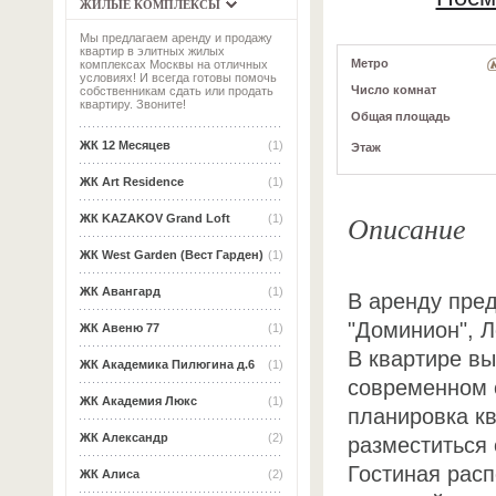
ЖИЛЫЕ КОМПЛЕКСЫ
Мы предлагаем аренду и продажу
квартир в элитных жилых
Метро
комплексах Москвы на отличных
условиях! И всегда готовы помочь
Число комнат
собственникам сдать или продать
квартиру. Звоните!
Общая площадь
ЖК 12 Месяцев
(1)
Этаж
ЖК Art Residence
(1)
Описание
ЖК KAZAKOV Grand Loft
(1)
ЖК West Garden (Вест Гарден)
(1)
ЖК Авангард
(1)
В аренду пре
"Доминион", Л
ЖК Авеню 77
(1)
В квартире в
ЖК Академика Пилюгина д.6
(1)
современном с
ЖК Академия Люкс
(1)
планировка к
ЖК Александр
(2)
разместиться 
Гостиная расп
ЖК Алиса
(2)