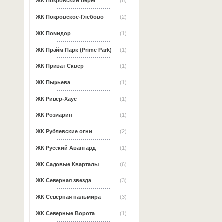
ЖК Покровский берег
(6)
ЖК Покровское-Глебово
(2)
ЖК Помидор
(1)
ЖК Прайм Парк (Prime Park)
(1)
ЖК Приват Сквер
(1)
ЖК Пырьева
(1)
ЖК Ривер-Хаус
(1)
ЖК Розмарин
(1)
ЖК Рублевские огни
(2)
ЖК Русский Авангард
(1)
ЖК Садовые Кварталы
(6)
ЖК Северная звезда
(3)
ЖК Северная пальмира
(3)
ЖК Северные Ворота
(1)