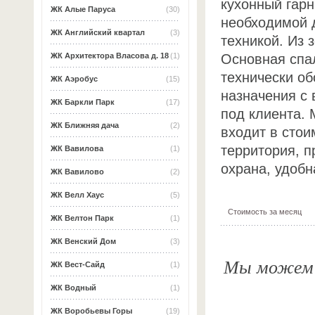
кухонный гар
ЖК Алые Паруса
(30)
необходимой 
ЖК Английский квартал
(3)
техникой. Из 
Основная спа
ЖК Архитектора Власова д. 18
(1)
технически об
ЖК Аэробус
(15)
назначения с
ЖК Баркли Парк
(17)
под клиента.
ЖК Ближняя дача
(2)
входит в сто
территория, 
ЖК Вавилова
(1)
охрана, удобн
ЖК Вавилово
(2)
ЖК Велл Хаус
(5)
Стоимость за месяц
ЖК Велтон Парк
(1)
ЖК Венский Дом
(3)
Мы можем о
ЖК Вест-Сайд
(1)
ЖК Водный
(1)
ЖК Воробьевы Горы
(19)