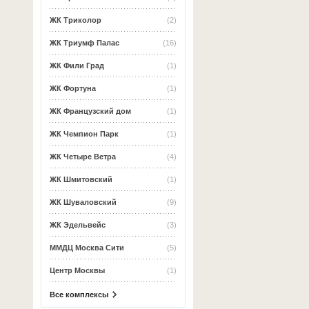
ЖК Триколор
(2)
ЖК Триумф Палас
(16)
ЖК Фили Град
(1)
ЖК Фортуна
(1)
ЖК Французский дом
(1)
ЖК Чемпион Парк
(1)
ЖК Четыре Ветра
(4)
ЖК Шмитовский
(1)
ЖК Шуваловский
(9)
ЖК Эдельвейс
(3)
ММДЦ Москва Сити
(5)
Центр Москвы
(1)
Все комплексы