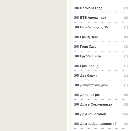
ЖК Времена Года
(2)
ЖК ВТБ Арена парк
(2)
ЖК Гарибальди д. 15
(1)
ЖК Гранд Парк
(6)
ЖК Грин Хаус
(3)
ЖК Груббер Хаус
(1)
ЖК Грюнвальд
(1)
ЖК Две башни
(1)
ЖК Депутатский дом
(1)
ЖК Долина Грёз
(5)
ЖК Дом в Сокольниках
(3)
ЖК Дом на Беговой
(16)
ЖК Дом на Давыдковской
(2)