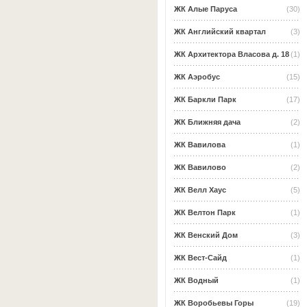
ЖК Алые Паруса
(30)
ЖК Английский квартал
(3)
ЖК Архитектора Власова д. 18
(1)
ЖК Аэробус
(15)
ЖК Баркли Парк
(17)
ЖК Ближняя дача
(2)
ЖК Вавилова
(1)
ЖК Вавилово
(2)
ЖК Велл Хаус
(5)
ЖК Велтон Парк
(1)
ЖК Венский Дом
(3)
ЖК Вест-Сайд
(1)
ЖК Водный
(1)
ЖК Воробьевы Горы
(19)