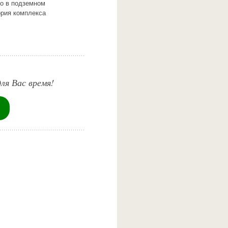
то в подземном
ория комплекса
ля Вас время!