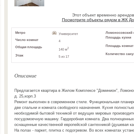
Этот объект временно арендо
Посмотрите объекты рядом в ЖК Д
Метро
Ломоносовский пр
Университет
Площадь кухни
Число комнат
4
Площадь комнат
Общая площадь
2
140 м
Количество сану
Этаж
5 из 17
Описание
Предлагается квартира в Жилом Комплексе "Доминион", Ломоно
д. 25,корп.3
Ремонт выполнен в современном стиле. Функциональная планиро
две спальни и комната свободного назначения. Кухня полность
необходимой бытовой техникой от ведущих мировых производит
посудомоечную машину. Гардеробная комната. Два полноценных
оснащенные качественной европейской сантехникой (душевая каб
На полах - паркет, плитка с подогревом. Во всех комнатах уста