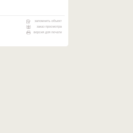
запомнить объект
заказ просмотра
версия для печати