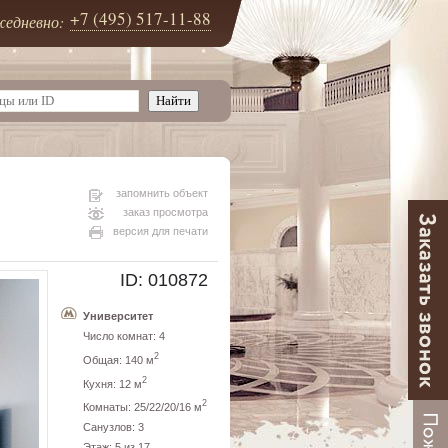
+7 (495) 517-11-88
едневно:
запомнить объект
заказ просмотра
версия для печати
ID: 010872
Университет
Число комнат: 4
2
Общая: 140 м
2
Кухня: 12 м
2
Комнаты: 25/22/20/16 м
Санузлов: 3
Этаж: 5 из 17