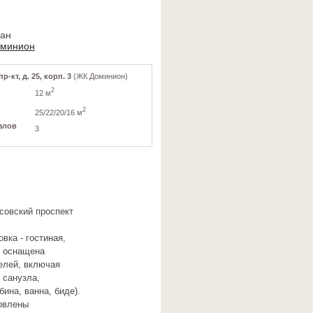
ван
оминион
-кт, д. 25, корп. 3
(ЖК Доминион)
2
12 м
2
25/22/20/16 м
злов
3
совский проспект
вка - гостиная,
ю оснащена
елей, включая
 санузла,
ина, ванна, биде).
новлены