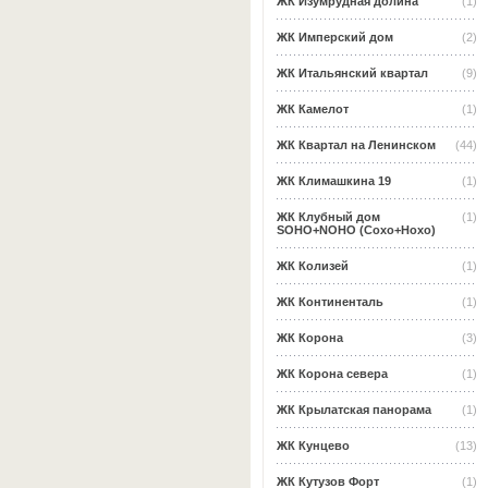
ЖК Изумрудная долина
(1)
ЖК Имперский дом
(2)
ЖК Итальянский квартал
(9)
ЖК Камелот
(1)
ЖК Квартал на Ленинском
(44)
ЖК Климашкина 19
(1)
ЖК Клубный дом
(1)
SOHO+NOHO (Сохо+Нохо)
ЖК Колизей
(1)
ЖК Континенталь
(1)
ЖК Корона
(3)
ЖК Корона севера
(1)
ЖК Крылатская панорама
(1)
ЖК Кунцево
(13)
ЖК Кутузов Форт
(1)