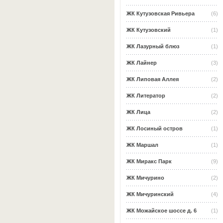
ЖК Кутузовская Ривьера
(6)
ЖК Кутузовский
(1)
ЖК Лазурный блюз
(1)
ЖК Лайнер
(3)
ЖК Липовая Аллея
(2)
ЖК Литератор
(2)
ЖК Лица
(2)
ЖК Лосиный остров
(1)
ЖК Маршал
(1)
ЖК Миракс Парк
(9)
ЖК Мичурино
(2)
ЖК Мичуринский
(4)
ЖК Можайское шоссе д. 6
(1)