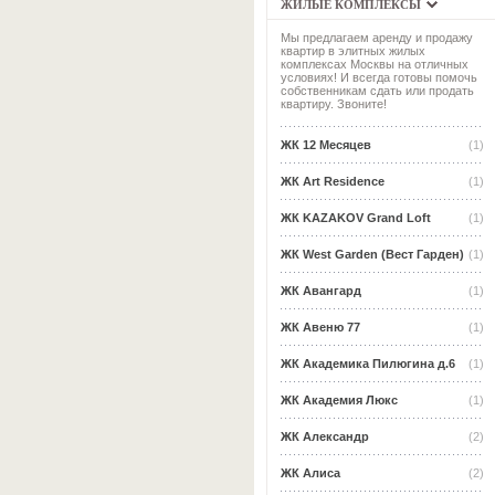
ЖИЛЫЕ КОМПЛЕКСЫ
Мы предлагаем аренду и продажу
квартир в элитных жилых
комплексах Москвы на отличных
условиях! И всегда готовы помочь
собственникам сдать или продать
квартиру. Звоните!
ЖК 12 Месяцев
(1)
ЖК Art Residence
(1)
ЖК KAZAKOV Grand Loft
(1)
ЖК West Garden (Вест Гарден)
(1)
ЖК Авангард
(1)
ЖК Авеню 77
(1)
ЖК Академика Пилюгина д.6
(1)
ЖК Академия Люкс
(1)
ЖК Александр
(2)
ЖК Алиса
(2)