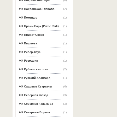
ЖК Покровский берег
(6)
ЖК Покровское-Глебово
(2)
ЖК Помидор
(1)
ЖК Прайм Парк (Prime Park)
(1)
ЖК Приват Сквер
(1)
ЖК Пырьева
(1)
ЖК Ривер-Хаус
(1)
ЖК Розмарин
(1)
ЖК Рублевские огни
(2)
ЖК Русский Авангард
(1)
ЖК Садовые Кварталы
(6)
ЖК Северная звезда
(3)
ЖК Северная пальмира
(3)
ЖК Северные Ворота
(1)