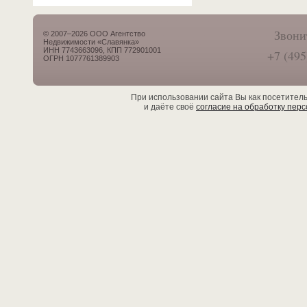
Звони
© 2007–2026 ООО Агентство
Недвижимости «Славянка»
ИНН 7743663096, КПП 772901001
+7 (495
ОГРН 1077761389903
При использовании сайта Вы как посетител
и даёте своё
согласие на обработку пер