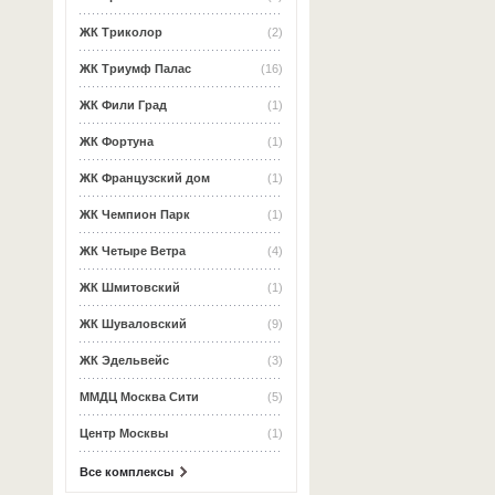
ЖК Триколор
(2)
ЖК Триумф Палас
(16)
ЖК Фили Град
(1)
ЖК Фортуна
(1)
ЖК Французский дом
(1)
ЖК Чемпион Парк
(1)
ЖК Четыре Ветра
(4)
ЖК Шмитовский
(1)
ЖК Шуваловский
(9)
ЖК Эдельвейс
(3)
ММДЦ Москва Сити
(5)
Центр Москвы
(1)
Все комплексы