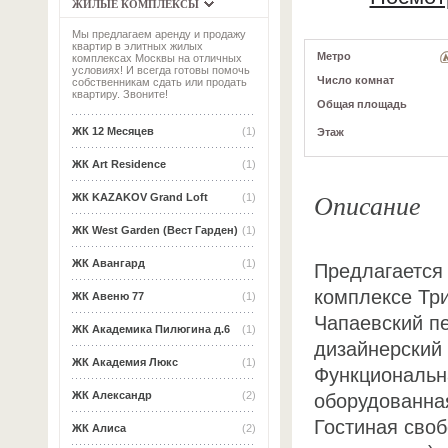
ЖИЛЫЕ КОМПЛЕКСЫ
Мы предлагаем аренду и продажу
квартир в элитных жилых
Метро
комплексах Москвы на отличных
условиях! И всегда готовы помочь
Число комнат
собственникам сдать или продать
квартиру. Звоните!
Общая площадь
ЖК 12 Месяцев
(1)
Этаж
ЖК Art Residence
(1)
Описание
ЖК KAZAKOV Grand Loft
(1)
ЖК West Garden (Вест Гарден)
(1)
ЖК Авангард
(1)
Предлагается 
комплексе Тр
ЖК Авеню 77
(1)
Чапаевский пе
ЖК Академика Пилюгина д.6
(1)
дизайнерский
ЖК Академия Люкс
(1)
Функциональн
ЖК Александр
(2)
оборудованна
Гостиная своб
ЖК Алиса
(2)