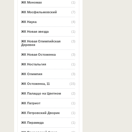
ЖК Мономах
(1)
ЖК Мосфильмовский
(7)
ЖК Наука
(4)
ЖК Новая звезда
(1)
ЖК Новая Олимпийская
(3)
Деревня
ЖК Новая Остоженка
(3)
ЖК Ностальгия
(1)
ЖК Олимпия
(3)
ЖК Остоженка, 11
(15)
ЖК Палаццо на Цветном
(2)
ЖК Патриот
(1)
ЖК Петровский Дворик
(1)
ЖК Пирамида
(1)