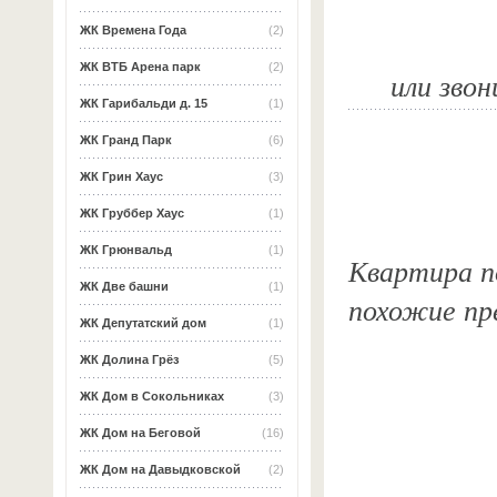
ЖК Времена Года
(2)
ЖК ВТБ Арена парк
(2)
или звон
ЖК Гарибальди д. 15
(1)
ЖК Гранд Парк
(6)
ЖК Грин Хаус
(3)
ЖК Груббер Хаус
(1)
ЖК Грюнвальд
(1)
Квартира по
ЖК Две башни
(1)
похожие пр
ЖК Депутатский дом
(1)
ЖК Долина Грёз
(5)
ЖК Дом в Сокольниках
(3)
ЖК Дом на Беговой
(16)
ЖК Дом на Давыдковской
(2)