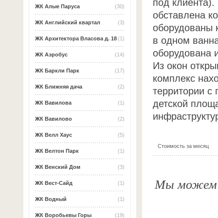
под клиента).
ЖК Алые Паруса
(30)
обставлена к
ЖК Английский квартал
(3)
оборудованы 
в одном ванна
ЖК Архитектора Власова д. 18
(1)
оборудована 
ЖК Аэробус
(14)
Из окон откры
ЖК Баркли Парк
(17)
комплекс нах
ЖК Ближняя дача
(2)
территории с
детской площа
ЖК Вавилова
(1)
инфраструкту
ЖК Вавилово
(2)
ЖК Велл Хаус
(5)
Стоимость за месяц
ЖК Велтон Парк
(1)
ЖК Венский Дом
(3)
Мы можем о
ЖК Вест-Сайд
(1)
ЖК Водный
(1)
ЖК Воробьевы Горы
(19)