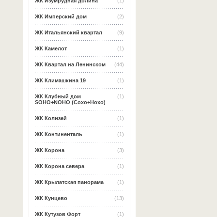
ЖК Изумрудная долина
(1)
ЖК Имперский дом
(2)
ЖК Итальянский квартал
(9)
ЖК Камелот
(1)
ЖК Квартал на Ленинском
(44)
ЖК Климашкина 19
(1)
ЖК Клубный дом
(1)
SOHO+NOHO (Сохо+Нохо)
ЖК Колизей
(1)
ЖК Континенталь
(1)
ЖК Корона
(3)
ЖК Корона севера
(1)
ЖК Крылатская панорама
(1)
ЖК Кунцево
(13)
ЖК Кутузов Форт
(1)