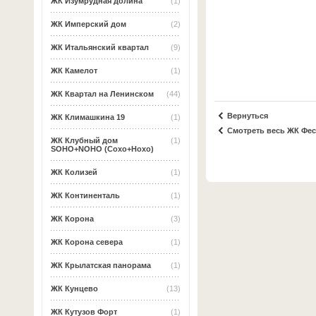
ЖК Изумрудная долина
(1)
ЖК Имперский дом
(2)
ЖК Итальянский квартал
(9)
ЖК Камелот
(1)
ЖК Квартал на Ленинском
(44)
Вернуться
ЖК Климашкина 19
(1)
Смотреть весь ЖК Фес
ЖК Клубный дом
(1)
SOHO+NOHO (Сохо+Нохо)
ЖК Колизей
(1)
ЖК Континенталь
(1)
ЖК Корона
(3)
ЖК Корона севера
(1)
ЖК Крылатская панорама
(1)
ЖК Кунцево
(13)
ЖК Кутузов Форт
(1)