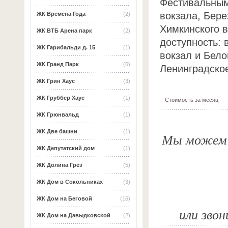
Фестивальным
вокзала, Бере
ЖК Времена Года
(2)
Химкинского 
ЖК ВТБ Арена парк
(2)
доступность: 
ЖК Гарибальди д. 15
(1)
вокзал и Бело
ЖК Гранд Парк
(6)
Ленинградское
ЖК Грин Хаус
(3)
ЖК Груббер Хаус
(1)
Стоимость за месяц
ЖК Грюнвальд
(1)
ЖК Две башни
(1)
Мы можем о
ЖК Депутатский дом
(1)
ЖК Долина Грёз
(5)
ЖК Дом в Сокольниках
(3)
ЖК Дом на Беговой
(16)
или звон
ЖК Дом на Давыдковской
(2)