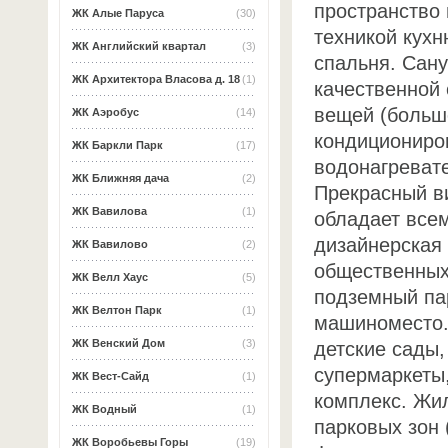
пространство
ЖК Алые Паруса
(30)
техникой кухн
ЖК Английский квартал
(3)
спальня. Сан
ЖК Архитектора Власова д. 18
(1)
качественной 
вещей (больш
ЖК Аэробус
(14)
кондициониро
ЖК Баркли Парк
(17)
водонагреват
ЖК Ближняя дача
(2)
Прекрасный в
ЖК Вавилова
(1)
обладает всем
дизайнерская 
ЖК Вавилово
(2)
общественных 
ЖК Велл Хаус
(5)
подземный пар
ЖК Велтон Парк
(1)
машиноместо.
ЖК Венский Дом
(3)
детские сады,
супермаркеты,
ЖК Вест-Сайд
(1)
комплекс. Жи
ЖК Водный
(1)
парковых зон
ЖК Воробьевы Горы
(19)