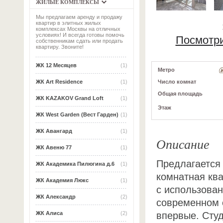
ЖИЛЫЕ КОМПЛЕКСЫ
Мы предлагаем аренду и продажу
квартир в элитных жилых
комплексах Москвы на отличных
условиях! И всегда готовы помочь
Посмотри
собственникам сдать или продать
квартиру. Звоните!
ЖК 12 Месяцев
(1)
Метро
Число комнат
ЖК Art Residence
(1)
Общая площадь
ЖК KAZAKOV Grand Loft
(1)
Этаж
ЖК West Garden (Вест Гарден)
(1)
ЖК Авангард
(1)
Описание
ЖК Авеню 77
(1)
Предлагается 
ЖК Академика Пилюгина д.6
(1)
комнатная кв
ЖК Академия Люкс
(1)
с использова
ЖК Александр
(2)
современном с
впервые. Сту
ЖК Алиса
(2)