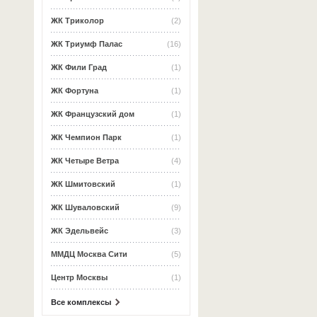
ЖК Триколор
(2)
ЖК Триумф Палас
(16)
ЖК Фили Град
(1)
ЖК Фортуна
(1)
ЖК Французский дом
(1)
ЖК Чемпион Парк
(1)
ЖК Четыре Ветра
(4)
ЖК Шмитовский
(1)
ЖК Шуваловский
(9)
ЖК Эдельвейс
(3)
ММДЦ Москва Сити
(5)
Центр Москвы
(1)
Все комплексы