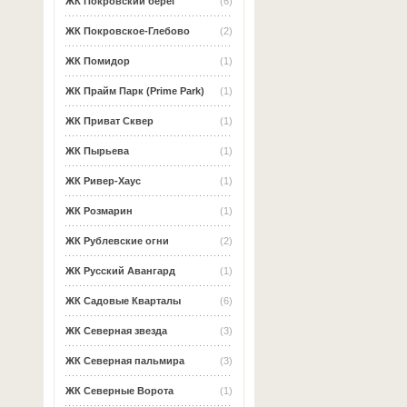
ЖК Покровский берег
(6)
ЖК Покровское-Глебово
(2)
ЖК Помидор
(1)
ЖК Прайм Парк (Prime Park)
(1)
ЖК Приват Сквер
(1)
ЖК Пырьева
(1)
ЖК Ривер-Хаус
(1)
ЖК Розмарин
(1)
ЖК Рублевские огни
(2)
ЖК Русский Авангард
(1)
ЖК Садовые Кварталы
(6)
ЖК Северная звезда
(3)
ЖК Северная пальмира
(3)
ЖК Северные Ворота
(1)