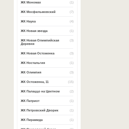
ЖК Мономах
(1)
ЖК Мосфильмовский
(7)
ЖК Наука
(4)
ЖК Новая звезда
(1)
ЖК Новая Олимпийская
(3)
Деревня
ЖК Новая Остоженка
(3)
ЖК Ностальгия
(1)
ЖК Олимпия
(3)
ЖК Остоженка, 11
(15)
ЖК Палаццо на Цветном
(2)
ЖК Патриот
(1)
ЖК Петровский Дворик
(1)
ЖК Пирамида
(1)