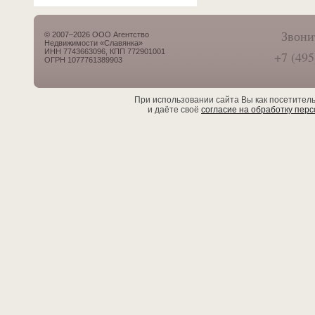
Звони
© 2007–2026 ООО Агентство
Недвижимости «Славянка»
ИНН 7743663096, КПП 772901001
+7 (495
ОГРН 1077761389903
При использовании сайта Вы как посетител
и даёте своё
согласие на обработку пер