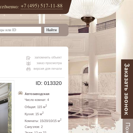
+7 (495) 517-11-88
едневно:
запомнить объект
заказ просмотра
версия для печати
ID: 013320
Автозаводская
Число комнат: 4
2
Общая: 115 м
2
Кухня: 15 м
2
Комнаты: 15/20/10/15 м
Санузлов: 2
Этаж: 12 из 22