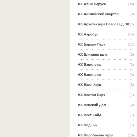
ЖК Алые Паруса
(30)
ЖК Английский квартал
(3)
ЖК Архитектора Власова д. 18
(1)
ЖК Аэробус
(14)
ЖК Баркли Парк
(17)
ЖК Ближняя дача
(2)
ЖК Вавилова
(1)
ЖК Вавилово
(2)
ЖК Велл Хаус
(5)
ЖК Велтон Парк
(1)
ЖК Венский Дом
(3)
ЖК Вест-Сайд
(1)
ЖК Водный
(1)
ЖК Воробьевы Горы
(19)