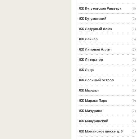
ЖК Кутузовская Ривьера
(6)
ЖК Кутузовский
(1)
ЖК Лазурный блюз
(1)
ЖК Лайнер
(3)
ЖК Липовая Аллея
(2)
ЖК Литератор
(2)
ЖК Лица
(2)
ЖК Лосиный остров
(1)
ЖК Маршал
(1)
ЖК Миракс Парк
(9)
ЖК Мичурино
(2)
ЖК Мичуринский
(4)
ЖК Можайское шоссе д. 6
(1)