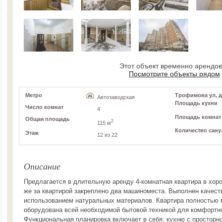
Этот объект временно арендо
Посмотрите объекты рядом
Метро
Трофимова ул, д
Автозаводская
Площадь кухни
Число комнат
4
Площадь комнат
Общая площадь
2
115 м
Количество сану
Этаж
12 из 22
Описание
Предлагается в длительную аренду 4-комнатная квартира в хор
же за квартирой закреплено два машиноместа. Выполнен качест
использованием натуральных материалов. Квартира полностью 
оборудована всей необходимой бытовой техникой для комфортн
Функциональная планировка включает в себя: кухню с просторно