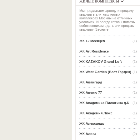
ЖИЛЫЕ КОМПЛЕКСЫ
Мы предлагаем аренду и продажу
квартир в элитных жилых
комплексах Москвы на отличных
условиях! И всегда готовы помочь
собственникам сдать или продать
квартиру. Звоните!
ЖК 12 Месяцев
(1)
ЖК Art Residence
(1)
ЖК KAZAKOV Grand Loft
(1)
ЖК West Garden (Вест Гарден)
(1)
ЖК Авангард
(1)
ЖК Авеню 77
(1)
ЖК Академика Пилюгина д.6
(1)
ЖК Академия Люкс
(1)
ЖК Александр
(2)
ЖК Алиса
(2)