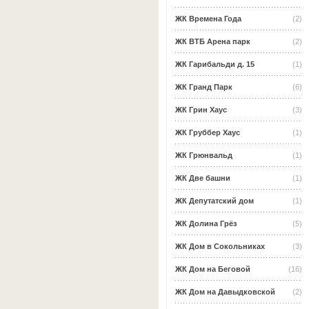
ЖК Времена Года
(2)
ЖК ВТБ Арена парк
(2)
ЖК Гарибальди д. 15
(1)
ЖК Гранд Парк
(6)
ЖК Грин Хаус
(3)
ЖК Груббер Хаус
(1)
ЖК Грюнвальд
(1)
ЖК Две башни
(1)
ЖК Депутатский дом
(1)
ЖК Долина Грёз
(5)
ЖК Дом в Сокольниках
(3)
ЖК Дом на Беговой
(16)
ЖК Дом на Давыдковской
(2)