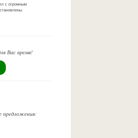
олл с огромным
Установлены:
ля Вас время!
е предложения: