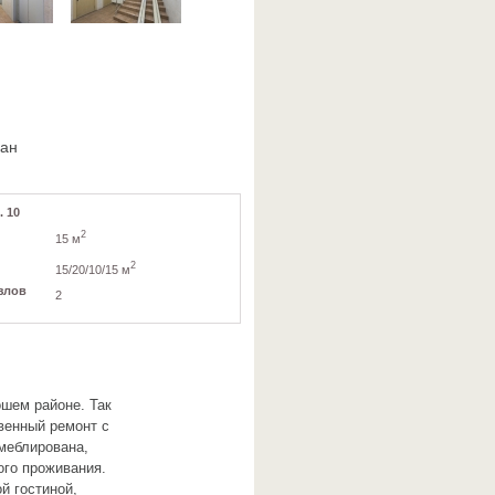
ван
. 10
2
15 м
2
15/20/10/15 м
злов
2
ошем районе. Так
венный ремонт с
меблирована,
ого проживания.
й гостиной,