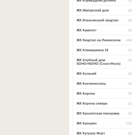
ЖК Изумрудная долина
(1)
ЖК Имперский дом
(2)
ЖК Итальянский квартал
(9)
ЖК Камелот
(1)
ЖК Квартал на Ленинском
(44)
ЖК Климашкина 19
(1)
ЖК Клубный дом
(1)
SOHO+NOHO (Сохо+Нохо)
ЖК Колизей
(1)
ЖК Континенталь
(1)
ЖК Корона
(3)
ЖК Корона севера
(1)
ЖК Крылатская панорама
(1)
ЖК Кунцево
(13)
ЖК Кутузов Форт
(1)