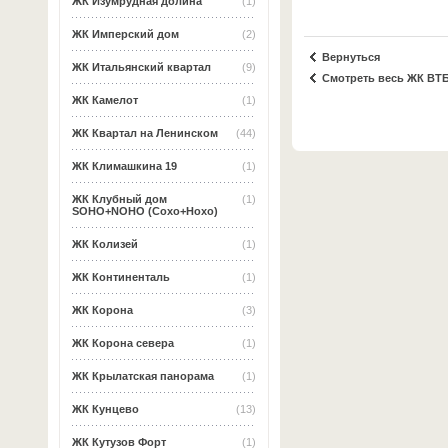
ЖК Изумрудная долина
(1)
ЖК Имперский дом
(2)
Вернуться
ЖК Итальянский квартал
(9)
Смотреть весь ЖК ВТБ
ЖК Камелот
(1)
ЖК Квартал на Ленинском
(44)
ЖК Климашкина 19
(1)
ЖК Клубный дом
(1)
SOHO+NOHO (Сохо+Нохо)
ЖК Колизей
(1)
ЖК Континенталь
(1)
ЖК Корона
(3)
ЖК Корона севера
(1)
ЖК Крылатская панорама
(1)
ЖК Кунцево
(13)
ЖК Кутузов Форт
(1)