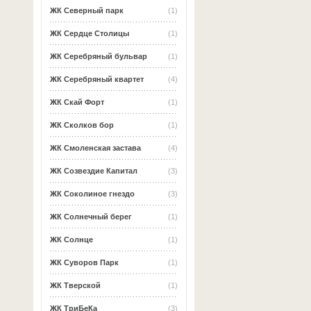
ЖК Северный парк
(1)
ЖК Сердце Столицы
(1)
ЖК Серебряный бульвар
(1)
ЖК Серебряный квартет
(4)
ЖК Скай Форт
(1)
ЖК Сколков бор
(1)
ЖК Смоленская застава
(4)
ЖК Созвездие Капитал
(3)
ЖК Соколиное гнездо
(3)
ЖК Солнечный берег
(1)
ЖК Солнце
(1)
ЖК Суворов Парк
(1)
ЖК Тверской
(1)
ЖК ТриБеКа
(3)