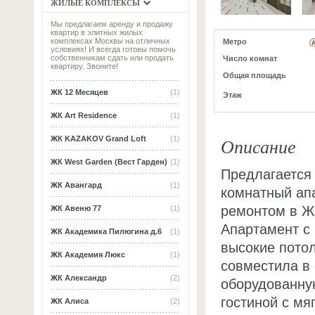
ЖИЛЫЕ КОМПЛЕКСЫ
Мы предлагаем аренду и продажу
квартир в элитных жилых
комплексах Москвы на отличных
Метро
условиях! И всегда готовы помочь
собственникам сдать или продать
Число комнат
квартиру. Звоните!
Общая площадь
ЖК 12 Месяцев
(1)
Этаж
ЖК Art Residence
(1)
Описание
ЖК KAZAKOV Grand Loft
(1)
ЖК West Garden (Вест Гарден)
(1)
Предлагается
ЖК Авангард
(1)
комнатный апа
ремонтом в Ж
ЖК Авеню 77
(1)
Апартамент с
ЖК Академика Пилюгина д.6
(1)
высокие потол
ЖК Академия Люкс
(1)
совместила в
ЖК Александр
(2)
оборудованную
гостиной с мя
ЖК Алиса
(2)