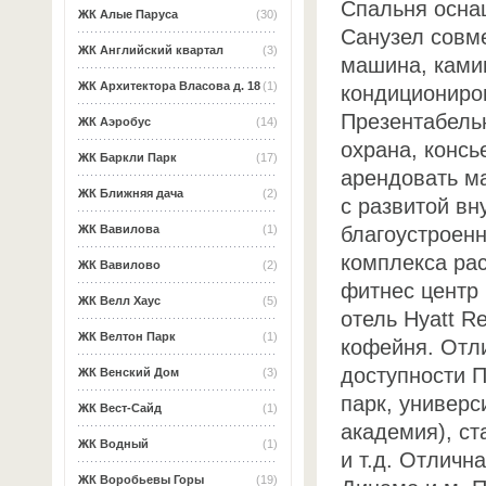
Спальня осна
ЖК Алые Паруса
(30)
Санузел совм
ЖК Английский квартал
(3)
машина, ками
ЖК Архитектора Власова д. 18
(1)
кондициониро
Презентабельн
ЖК Аэробус
(14)
охрана, консь
ЖК Баркли Парк
(17)
арендовать м
ЖК Ближняя дача
(2)
с развитой вн
благоустроенн
ЖК Вавилова
(1)
комплекса рас
ЖК Вавилово
(2)
фитнес центр 
ЖК Велл Хаус
(5)
отель Hyatt R
ЖК Велтон Парк
(1)
кофейня. Отл
доступности П
ЖК Венский Дом
(3)
парк, универ
ЖК Вест-Сайд
(1)
академия), ст
ЖК Водный
(1)
и т.д. Отличн
ЖК Воробьевы Горы
(19)