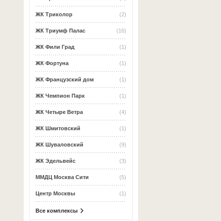
ЖК Триколор
(2)
ЖК Триумф Палас
(16)
ЖК Фили Град
(1)
ЖК Фортуна
(1)
ЖК Французский дом
(1)
ЖК Чемпион Парк
(1)
ЖК Четыре Ветра
(4)
ЖК Шмитовский
(1)
ЖК Шуваловский
(9)
ЖК Эдельвейс
(3)
ММДЦ Москва Сити
(5)
Центр Москвы
(1)
Все комплексы