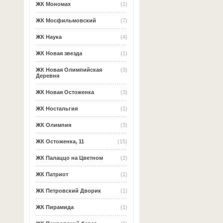
ЖК Мономах
(1)
ЖК Мосфильмовский
(7)
ЖК Наука
(4)
ЖК Новая звезда
(1)
ЖК Новая Олимпийская
(3)
Деревня
ЖК Новая Остоженка
(3)
ЖК Ностальгия
(1)
ЖК Олимпия
(3)
ЖК Остоженка, 11
(15)
ЖК Палаццо на Цветном
(2)
ЖК Патриот
(1)
ЖК Петровский Дворик
(1)
ЖК Пирамида
(1)