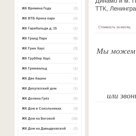
Динамо и м. П
ТТК, Ленингра
ЖК Времена Года
(2)
ЖК ВТБ Арена парк
(2)
Стоимость за месяц
ЖК Гарибальди д. 15
(1)
ЖК Гранд Парк
(6)
Мы можем о
ЖК Грин Хаус
(3)
ЖК Груббер Хаус
(1)
ЖК Грюнвальд
(1)
ЖК Две башни
(1)
ЖК Депутатский дом
(1)
или звон
ЖК Долина Грёз
(5)
ЖК Дом в Сокольниках
(3)
ЖК Дом на Беговой
(16)
ЖК Дом на Давыдковской
(2)