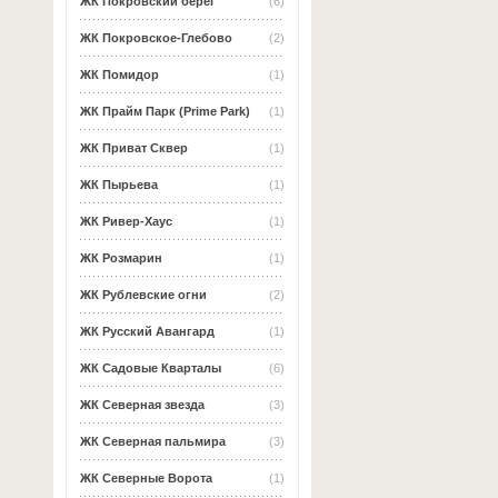
ЖК Покровский берег
(6)
ЖК Покровское-Глебово
(2)
ЖК Помидор
(1)
ЖК Прайм Парк (Prime Park)
(1)
ЖК Приват Сквер
(1)
ЖК Пырьева
(1)
ЖК Ривер-Хаус
(1)
ЖК Розмарин
(1)
ЖК Рублевские огни
(2)
ЖК Русский Авангард
(1)
ЖК Садовые Кварталы
(6)
ЖК Северная звезда
(3)
ЖК Северная пальмира
(3)
ЖК Северные Ворота
(1)