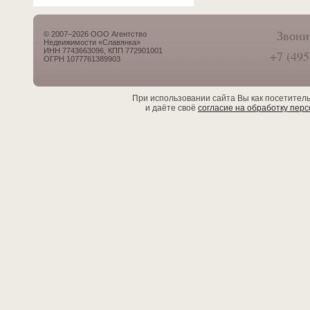
Звони
© 2007–2026 ООО Агентство
Недвижимости «Славянка»
ИНН 7743663096, КПП 772901001
+7 (495
ОГРН 1077761389903
При использовании сайта Вы как посетител
и даёте своё
согласие на обработку пер