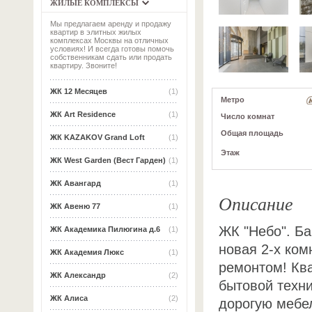
ЖИЛЫЕ КОМПЛЕКСЫ
Мы предлагаем аренду и продажу
квартир в элитных жилых
комплексах Москвы на отличных
условиях! И всегда готовы помочь
собственникам сдать или продать
квартиру. Звоните!
ЖК 12 Месяцев
(1)
Метро
ЖК Art Residence
(1)
Число комнат
Общая площадь
ЖК KAZAKOV Grand Loft
(1)
Этаж
ЖК West Garden (Вест Гарден)
(1)
ЖК Авангард
(1)
Описание
ЖК Авеню 77
(1)
ЖК "Небо". Б
ЖК Академика Пилюгина д.6
(1)
новая 2-х ком
ЖК Академия Люкс
(1)
ремонтом! Кв
ЖК Александр
(2)
бытовой техн
ЖК Алиса
(2)
дорогую мебел