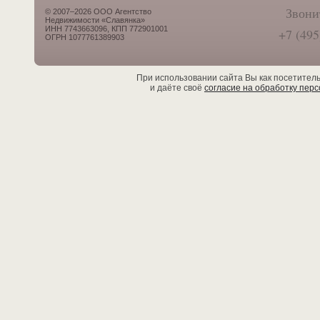
Звони
© 2007–2026 ООО Агентство
Недвижимости «Славянка»
ИНН 7743663096, КПП 772901001
+7 (495
ОГРН 1077761389903
При использовании сайта Вы как посетител
и даёте своё
согласие на обработку пер