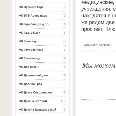
медицинские,
ЖК Времена Года
(2)
учреждения, с
находятся в ш
ЖК ВТБ Арена парк
(2)
же рядом две 
ЖК Гарибальди д. 15
(1)
проспект. Клю
ЖК Гранд Парк
(6)
ЖК Грин Хаус
(3)
Стоимость за месяц
ЖК Груббер Хаус
(1)
ЖК Грюнвальд
(1)
Мы можем о
ЖК Две башни
(1)
ЖК Депутатский дом
(1)
ЖК Долина Грёз
(5)
ЖК Дом в Сокольниках
(3)
ЖК Дом на Беговой
(16)
ЖК Дом на Давыдковской
(2)