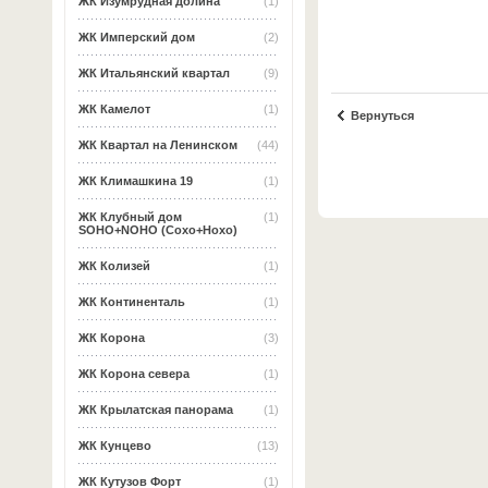
ЖК Изумрудная долина
(1)
ЖК Имперский дом
(2)
ЖК Итальянский квартал
(9)
ЖК Камелот
(1)
Вернуться
ЖК Квартал на Ленинском
(44)
ЖК Климашкина 19
(1)
ЖК Клубный дом
(1)
SOHO+NOHO (Сохо+Нохо)
ЖК Колизей
(1)
ЖК Континенталь
(1)
ЖК Корона
(3)
ЖК Корона севера
(1)
ЖК Крылатская панорама
(1)
ЖК Кунцево
(13)
ЖК Кутузов Форт
(1)