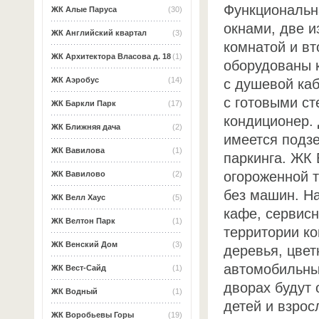
Функциональн
ЖК Алые Паруса
(30)
окнами, две 
ЖК Английский квартал
(3)
комнатой и вт
ЖК Архитектора Власова д. 18
(1)
оборудованы к
ЖК Аэробус
(14)
с душевой каб
с готовыми с
ЖК Баркли Парк
(17)
кондиционер.
ЖК Ближняя дача
(2)
имеется подзе
ЖК Вавилова
(1)
паркинга. ЖК 
огороженной т
ЖК Вавилово
(2)
без машин. Н
ЖК Велл Хаус
(5)
кафе, сервисн
ЖК Велтон Парк
(1)
территории ко
ЖК Венский Дом
(3)
деревья, цвет
автомобильны
ЖК Вест-Сайд
(1)
дворах будут 
ЖК Водный
(1)
детей и взрос
ЖК Воробьевы Горы
(19)