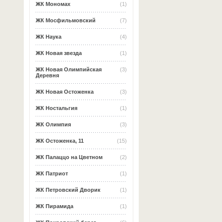
ЖК Мономах
(1)
ЖК Мосфильмовский
(7)
ЖК Наука
(4)
ЖК Новая звезда
(1)
ЖК Новая Олимпийская
(3)
Деревня
ЖК Новая Остоженка
(3)
ЖК Ностальгия
(1)
ЖК Олимпия
(3)
ЖК Остоженка, 11
(15)
ЖК Палаццо на Цветном
(2)
ЖК Патриот
(1)
ЖК Петровский Дворик
(1)
ЖК Пирамида
(1)