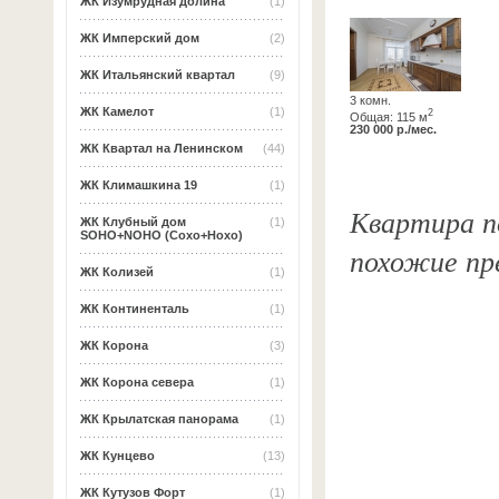
ЖК Изумрудная долина
(1)
ЖК Имперский дом
(2)
ЖК Итальянский квартал
(9)
3 комн.
ЖК Камелот
(1)
2
Общая: 115 м
230 000 р./мес.
ЖК Квартал на Ленинском
(44)
ЖК Климашкина 19
(1)
Квартира по
ЖК Клубный дом
(1)
SOHO+NOHO (Сохо+Нохо)
похожие пр
ЖК Колизей
(1)
ЖК Континенталь
(1)
ЖК Корона
(3)
ЖК Корона севера
(1)
ЖК Крылатская панорама
(1)
ЖК Кунцево
(13)
ЖК Кутузов Форт
(1)