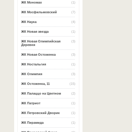
ЖК Мономах
(1)
ЖК Мосфильмовский
(7)
ЖК Наука
(4)
ЖК Новая звезда
(1)
ЖК Новая Олимпийская
(3)
Деревня
ЖК Новая Остоженка
(3)
ЖК Ностальгия
(1)
ЖК Олимпия
(3)
ЖК Остоженка, 11
(15)
ЖК Палаццо на Цветном
(2)
ЖК Патриот
(1)
ЖК Петровский Дворик
(1)
ЖК Пирамида
(1)