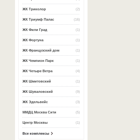
ЖК Триколор
(2)
ЖК Триумф Палас
(16)
ЖК Фили Град
(1)
ЖК Фортуна
(1)
ЖК Французский дом
(1)
ЖК Чемпион Парк
(1)
ЖК Четыре Ветра
(4)
ЖК Шмитовский
(1)
ЖК Шуваловский
(9)
ЖК Эдельвейс
(3)
ММДЦ Москва Сити
(5)
Центр Москвы
(1)
Все комплексы