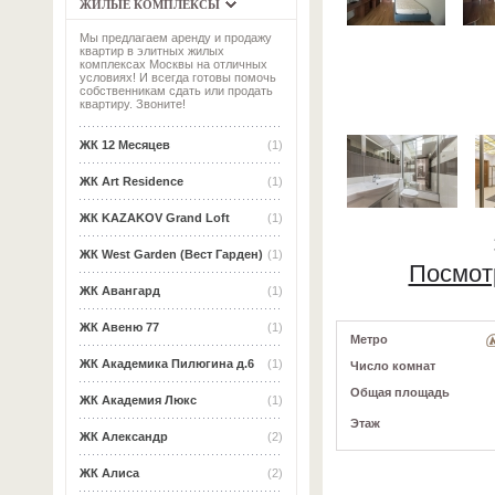
ЖИЛЫЕ КОМПЛЕКСЫ
Мы предлагаем аренду и продажу
квартир в элитных жилых
комплексах Москвы на отличных
условиях! И всегда готовы помочь
собственникам сдать или продать
квартиру. Звоните!
ЖК 12 Месяцев
(1)
ЖК Art Residence
(1)
ЖК KAZAKOV Grand Loft
(1)
ЖК West Garden (Вест Гарден)
(1)
Посмот
ЖК Авангард
(1)
ЖК Авеню 77
(1)
Метро
ЖК Академика Пилюгина д.6
(1)
Число комнат
Общая площадь
ЖК Академия Люкс
(1)
Этаж
ЖК Александр
(2)
ЖК Алиса
(2)