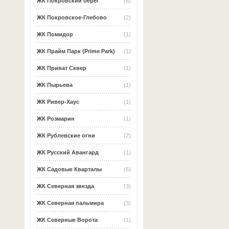
ЖК Покровский берег
(6)
ЖК Покровское-Глебово
(2)
ЖК Помидор
(1)
ЖК Прайм Парк (Prime Park)
(1)
ЖК Приват Сквер
(1)
ЖК Пырьева
(1)
ЖК Ривер-Хаус
(1)
ЖК Розмарин
(1)
ЖК Рублевские огни
(2)
ЖК Русский Авангард
(1)
ЖК Садовые Кварталы
(6)
ЖК Северная звезда
(3)
ЖК Северная пальмира
(3)
ЖК Северные Ворота
(1)