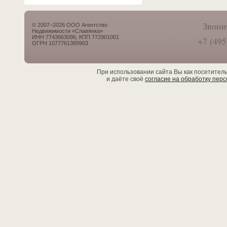
Звони
© 2007–2026 ООО Агентство
Недвижимости «Славянка»
ИНН 7743663096, КПП 772901001
+7 (495
ОГРН 1077761389903
При использовании сайта Вы как посетител
и даёте своё
согласие на обработку пер