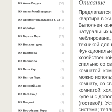
Описание
ЖК Алые Паруса
(30)
Предлагается
ЖК Английский квартал
(3)
квартира в ж
ЖК Архитектора Власова д. 18
(1)
Выполнен кач
ЖК Аэробус
(15)
натуральных 
ЖК Баркли Парк
(17)
меблирована,
техникой для
ЖК Ближняя дача
(2)
Функциональна
ЖК Вавилова
(1)
хозяйственной
ЖК Вавилово
(2)
спальню со св
комнатой; ком
ЖК Велл Хаус
(5)
можно использ
ЖК Велтон Парк
(1)
комнату, со с
ЖК Венский Дом
(3)
комнатой; хо
ЖК Вест-Сайд
(1)
купе и с допо
(гостевой). У
ЖК Водный
(1)
система; тепл
ЖК Воробьевы Горы
(19)