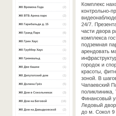
Комплекс нахо
ЖК Времена Года
(2)
контрольно-пр
ЖК ВТБ Арена парк
(2)
видеонаблюде
24/7. Презент
ЖК Гарибальди д. 15
(1)
части двора 
ЖК Гранд Парк
(6)
комплекса го
ЖК Грин Хаус
(3)
подземная пар
ЖК Груббер Хаус
(1)
арендовать м
инфраструктур
ЖК Грюнвальд
(1)
городок и спо
ЖК Две башни
(1)
красоты, фитн
ЖК Депутатский дом
(1)
зоной. В шаг
Чапаевский П
ЖК Долина Грёз
(5)
поликлиника, 
ЖК Дом в Сокольниках
(3)
Финансовый у
ЖК Дом на Беговой
(16)
Ледовый дворе
ЖК Дом на Давыдковской
(2)
до м. Сокол 9