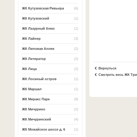
ЖК Кутузовская Ривьера
(6)
ЖК Кутузовский
(1)
ЖК Лазурный блюз
(1)
ЖК Лайнер
(3)
ЖК Липовая Аллея
(2)
ЖК Литератор
(2)
Вернуться
ЖК Лица
(2)
Смотреть весь ЖК Тр
ЖК Лосиный остров
(1)
ЖК Маршал
(1)
ЖК Миракс Парк
(9)
ЖК Мичурино
(2)
ЖК Мичуринский
(4)
ЖК Можайское шоссе д. 6
(1)