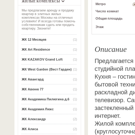
ЖИЛЫЕ КОМПЛЕКСЫ
Метро
Мы предлагаем аренду и продажу
Число комнат
квартир в элитных жилых
комплексах Москвы на отличных
Общая площадь
условиях! И всегда готовы помочь
собственникам сдать или продать
Этаж
квартиру. Звоните!
ЖК 12 Месяцев
(1)
Описание
ЖК Art Residence
(1)
Предлагается
ЖК KAZAKOV Grand Loft
(1)
студийной пла
ЖК West Garden (Вест Гарден)
(1)
Кухня – гост
ЖК Авангард
(1)
бытовой техни
ЖК Авеню 77
(1)
раскладной д
телевизор. С
ЖК Академика Пилюгина д.6
(1)
застекленный 
ЖК Академия Люкс
(1)
интернет.
ЖК Александр
(2)
Жилой компле
ЖК Алиса
(2)
(круглосуточн