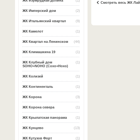
ЖК Изумрудная долина
(1)
Смотреть весь ЖК Ла
ЖК Имперский дом
(2)
ЖК Итальянский квартал
(9)
ЖК Камелот
(1)
ЖК Квартал на Ленинском
(44)
ЖК Климашкина 19
(1)
ЖК Клубный дом
(1)
SOHO+NOHO (Сохо+Нохо)
ЖК Колизей
(1)
ЖК Континенталь
(1)
ЖК Корона
(3)
ЖК Корона севера
(1)
ЖК Крылатская панорама
(1)
ЖК Кунцево
(13)
ЖК Кутузов Форт
(1)