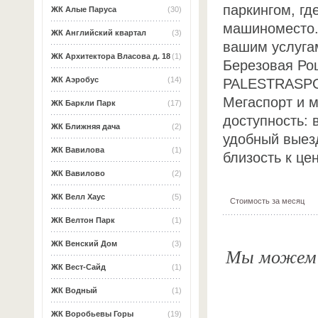
паркингом, гд
ЖК Алые Паруса
(30)
машиноместо.
ЖК Английский квартал
(3)
вашим услуга
ЖК Архитектора Власова д. 18
(1)
Березовая Ро
ЖК Аэробус
(14)
PALESTRASPO
Мегаспорт и м
ЖК Баркли Парк
(17)
доступность: 
ЖК Ближняя дача
(2)
удобный выезд
ЖК Вавилова
(1)
близость к це
ЖК Вавилово
(2)
ЖК Велл Хаус
(5)
Стоимость за месяц
ЖК Велтон Парк
(1)
ЖК Венский Дом
(3)
Мы можем о
ЖК Вест-Сайд
(1)
ЖК Водный
(1)
ЖК Воробьевы Горы
(19)