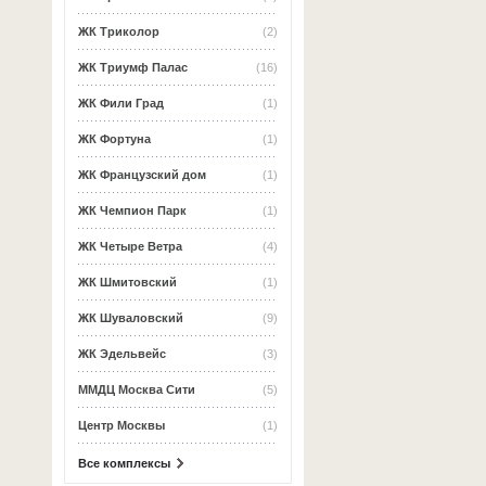
ЖК Триколор
(2)
ЖК Триумф Палас
(16)
ЖК Фили Град
(1)
ЖК Фортуна
(1)
ЖК Французский дом
(1)
ЖК Чемпион Парк
(1)
ЖК Четыре Ветра
(4)
ЖК Шмитовский
(1)
ЖК Шуваловский
(9)
ЖК Эдельвейс
(3)
ММДЦ Москва Сити
(5)
Центр Москвы
(1)
Все комплексы