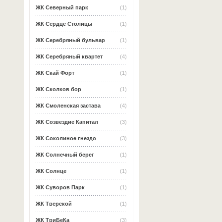
ЖК Северный парк
(1)
ЖК Сердце Столицы
(1)
ЖК Серебряный бульвар
(1)
ЖК Серебряный квартет
(4)
ЖК Скай Форт
(1)
ЖК Сколков бор
(1)
ЖК Смоленская застава
(4)
ЖК Созвездие Капитал
(3)
ЖК Соколиное гнездо
(3)
ЖК Солнечный берег
(1)
ЖК Солнце
(1)
ЖК Суворов Парк
(1)
ЖК Тверской
(1)
ЖК ТриБеКа
(3)