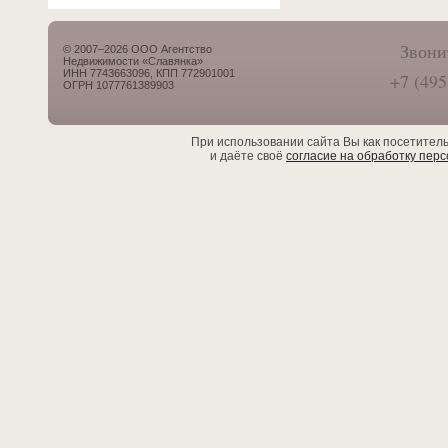
Звони
© 2007–2026 ООО Агентство
Недвижимости «Славянка»
ИНН 7743663096, КПП 772901001
+7 (495
ОГРН 1077761389903
При использовании сайта Вы как посетител
и даёте своё
согласие на обработку пер