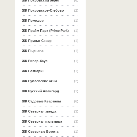
ЖК Покровский берег
(6)
ЖК Покровское-Глебово
(2)
ЖК Помидор
(1)
ЖК Прайм Парк (Prime Park)
(1)
ЖК Приват Сквер
(1)
ЖК Пырьева
(1)
ЖК Ривер-Хаус
(1)
ЖК Розмарин
(1)
ЖК Рублевские огни
(2)
ЖК Русский Авангард
(1)
ЖК Садовые Кварталы
(6)
ЖК Северная звезда
(3)
ЖК Северная пальмира
(3)
ЖК Северные Ворота
(1)