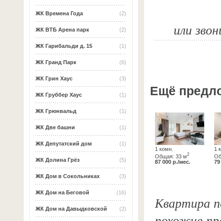
ЖК Времена Года
(2)
или звон
ЖК ВТБ Арена парк
(2)
ЖК Гарибальди д. 15
(1)
ЖК Гранд Парк
(6)
ЖК Грин Хаус
(3)
Ещё предл
ЖК Груббер Хаус
(1)
ЖК Грюнвальд
(1)
ЖК Две башни
(1)
ЖК Депутатский дом
(1)
1 комн.
1 
2
Общая: 33 м
Об
ЖК Долина Грёз
(5)
87 000 р./мес.
79
ЖК Дом в Сокольниках
(3)
ЖК Дом на Беговой
(16)
Квартира по
ЖК Дом на Давыдковской
(2)
похожие пр