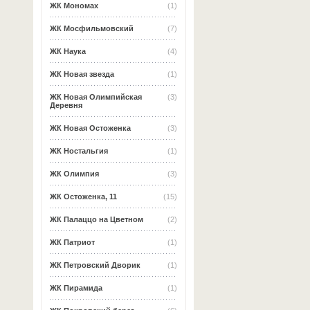
ЖК Мономах
(1)
ЖК Мосфильмовский
(7)
ЖК Наука
(4)
ЖК Новая звезда
(1)
ЖК Новая Олимпийская
(3)
Деревня
ЖК Новая Остоженка
(3)
ЖК Ностальгия
(1)
ЖК Олимпия
(3)
ЖК Остоженка, 11
(15)
ЖК Палаццо на Цветном
(2)
ЖК Патриот
(1)
ЖК Петровский Дворик
(1)
ЖК Пирамида
(1)