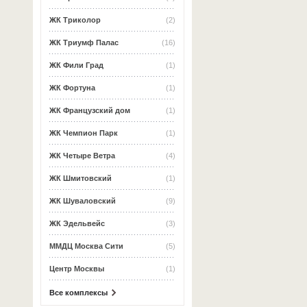
ЖК Триколор
(2)
ЖК Триумф Палас
(16)
ЖК Фили Град
(1)
ЖК Фортуна
(1)
ЖК Французский дом
(1)
ЖК Чемпион Парк
(1)
ЖК Четыре Ветра
(4)
ЖК Шмитовский
(1)
ЖК Шуваловский
(9)
ЖК Эдельвейс
(3)
ММДЦ Москва Сити
(5)
Центр Москвы
(1)
Все комплексы