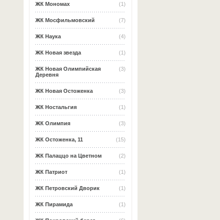
ЖК Мономах
(1)
ЖК Мосфильмовский
(7)
ЖК Наука
(4)
ЖК Новая звезда
(1)
ЖК Новая Олимпийская
(3)
Деревня
ЖК Новая Остоженка
(3)
ЖК Ностальгия
(1)
ЖК Олимпия
(3)
ЖК Остоженка, 11
(15)
ЖК Палаццо на Цветном
(2)
ЖК Патриот
(1)
ЖК Петровский Дворик
(1)
ЖК Пирамида
(1)