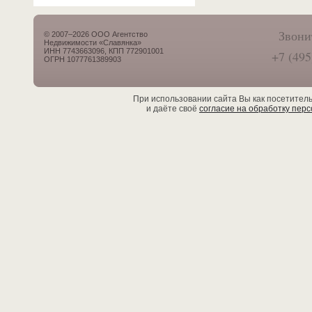
Звони
© 2007–2026 ООО Агентство
Недвижимости «Славянка»
ИНН 7743663096, КПП 772901001
+7 (495
ОГРН 1077761389903
При использовании сайта Вы как посетител
и даёте своё
согласие на обработку пер