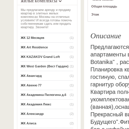
ЖИЛЫЕ КОМПЛЕКСЫ
Общая площадь
Мы предлагаем аренду и продажу
квартир в элитных жилых
Этаж
комплексах Москвы на отличных
условиях! И всегда готовы помочь
собственникам сдать или продать
квартиру. Звоните!
Описание
ЖК 12 Месяцев
(1)
Предлагаются
ЖК Art Residence
(1)
апартаменты 
ЖК KAZAKOV Grand Loft
(1)
Botanika" , р
ЖК West Garden (Вест Гарден)
(1)
Планировка кв
гостиную, спа
ЖК Авангард
(1)
гарнитур обор
ЖК Авеню 77
(1)
Квартира пол
ЖК Академика Пилюгина д.6
(1)
укомплектова
ЖК Академия Люкс
(1)
(ванная),осна
Прекрасный ви
ЖК Александр
(2)
Будущего".Фит
ЖК Алиса
(2)