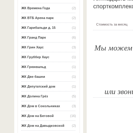
спорткомплек
ЖК Времена Года
(2)
ЖК ВТБ Арена парк
(2)
Стоимость за месяц
ЖК Гарибальди д. 15
(1)
ЖК Гранд Парк
(6)
Мы можем о
ЖК Грин Хаус
(3)
ЖК Груббер Хаус
(1)
ЖК Грюнвальд
(1)
ЖК Две башни
(1)
ЖК Депутатский дом
(1)
или звон
ЖК Долина Грёз
(5)
ЖК Дом в Сокольниках
(3)
ЖК Дом на Беговой
(16)
ЖК Дом на Давыдковской
(2)