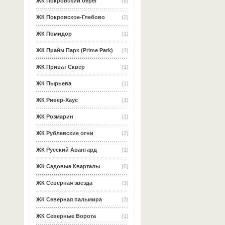
ЖК Покровский берег
(6)
ЖК Покровское-Глебово
(2)
ЖК Помидор
(1)
ЖК Прайм Парк (Prime Park)
(1)
ЖК Приват Сквер
(1)
ЖК Пырьева
(1)
ЖК Ривер-Хаус
(1)
ЖК Розмарин
(1)
ЖК Рублевские огни
(2)
ЖК Русский Авангард
(1)
ЖК Садовые Кварталы
(6)
ЖК Северная звезда
(3)
ЖК Северная пальмира
(3)
ЖК Северные Ворота
(1)