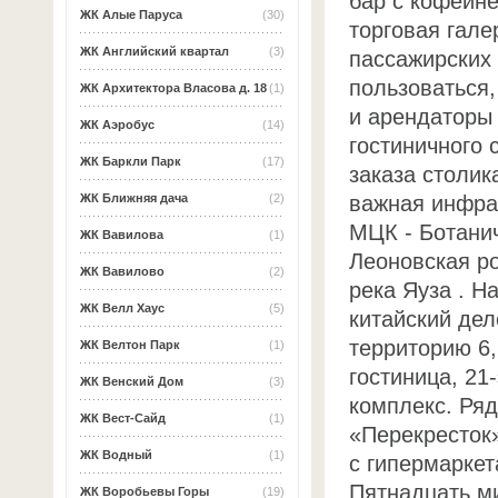
бар с кофейне
ЖК Алые Паруса
(30)
торговая гале
ЖК Английский квартал
(3)
пассажирских 
пользоваться,
ЖК Архитектора Власова д. 18
(1)
и арендаторы 
ЖК Аэробус
(14)
гостиничного 
ЖК Баркли Парк
(17)
заказа столик
важная инфра
ЖК Ближняя дача
(2)
МЦК - Ботани
ЖК Вавилова
(1)
Леоновская р
ЖК Вавилово
(2)
река Яуза . Н
ЖК Велл Хаус
(5)
китайский де
территорию 6,
ЖК Велтон Парк
(1)
гостиница, 21
ЖК Венский Дом
(3)
комплекс. Ря
ЖК Вест-Сайд
(1)
«Перекресток
ЖК Водный
(1)
c гипермаркет
Пятнадцать м
ЖК Воробьевы Горы
(19)