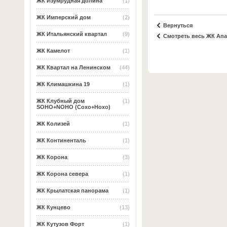
ЖК Изумрудная долина
(1)
ЖК Имперский дом
(2)
Вернуться
ЖК Итальянский квартал
(9)
Смотреть весь ЖК Апа
ЖК Камелот
(1)
ЖК Квартал на Ленинском
(44)
ЖК Климашкина 19
(1)
ЖК Клубный дом
(1)
SOHO+NOHO (Сохо+Нохо)
ЖК Колизей
(1)
ЖК Континенталь
(1)
ЖК Корона
(3)
ЖК Корона севера
(1)
ЖК Крылатская панорама
(1)
ЖК Кунцево
(13)
ЖК Кутузов Форт
(1)