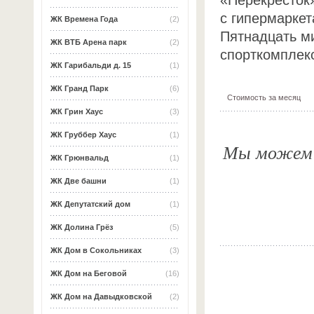
c гипермаркет
ЖК Времена Года
(2)
Пятнадцать м
ЖК ВТБ Арена парк
(2)
спорткомплек
ЖК Гарибальди д. 15
(1)
ЖК Гранд Парк
(6)
Стоимость за месяц
ЖК Грин Хаус
(3)
ЖК Груббер Хаус
(1)
Мы можем о
ЖК Грюнвальд
(1)
ЖК Две башни
(1)
ЖК Депутатский дом
(1)
ЖК Долина Грёз
(5)
ЖК Дом в Сокольниках
(3)
ЖК Дом на Беговой
(16)
ЖК Дом на Давыдковской
(2)