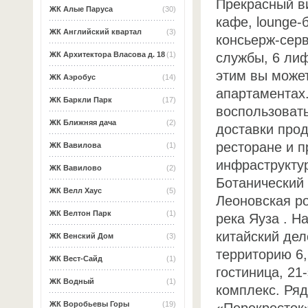
Прекрасный ви
ЖК Алые Паруса
(30)
кафе, lounge-
ЖК Английский квартал
(3)
консьерж-серв
службы, 6 лиф
ЖК Архитектора Власова д. 18
(1)
этим вы может
ЖК Аэробус
(14)
апартаментах
ЖК Баркли Парк
(17)
воспользовать
ЖК Ближняя дача
(2)
доставки прод
ресторане и 
ЖК Вавилова
(1)
инфраструкту
ЖК Вавилово
(2)
Ботанический 
ЖК Велл Хаус
(5)
Леоновская р
ЖК Велтон Парк
(1)
река Яуза . Н
китайский де
ЖК Венский Дом
(3)
территорию 6,
ЖК Вест-Сайд
(1)
гостиница, 21
ЖК Водный
(1)
комплекс. Ря
ЖК Воробьевы Горы
(19)
«Перекресток