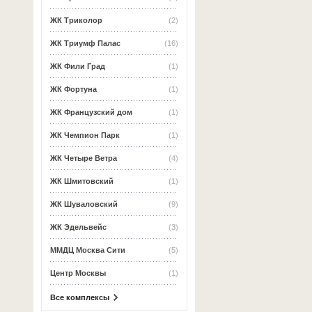
ЖК Триколор
(2)
ЖК Триумф Палас
(16)
ЖК Фили Град
(1)
ЖК Фортуна
(1)
ЖК Французский дом
(1)
ЖК Чемпион Парк
(1)
ЖК Четыре Ветра
(4)
ЖК Шмитовский
(1)
ЖК Шуваловский
(9)
ЖК Эдельвейс
(3)
ММДЦ Москва Сити
(5)
Центр Москвы
(1)
Все комплексы