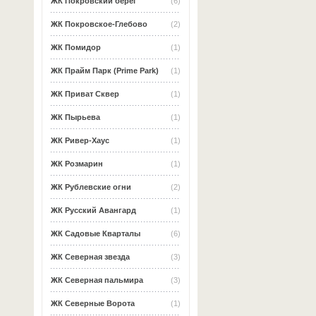
ЖК Покровский берег
(6)
ЖК Покровское-Глебово
(2)
ЖК Помидор
(1)
ЖК Прайм Парк (Prime Park)
(1)
ЖК Приват Сквер
(1)
ЖК Пырьева
(1)
ЖК Ривер-Хаус
(1)
ЖК Розмарин
(1)
ЖК Рублевские огни
(2)
ЖК Русский Авангард
(1)
ЖК Садовые Кварталы
(6)
ЖК Северная звезда
(3)
ЖК Северная пальмира
(3)
ЖК Северные Ворота
(1)