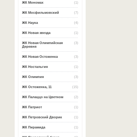
ЖК Мономах
(1)
ЖК Мосфильмовский
(7)
ЖК Наука
(4)
ЖК Новая звезда
(1)
ЖК Новая Олимпийская
(3)
Деревня
ЖК Новая Остоженка
(3)
ЖК Ностальгия
(1)
ЖК Олимпия
(3)
ЖК Остоженка, 11
(15)
ЖК Палаццо на Цветном
(2)
ЖК Патриот
(1)
ЖК Петровский Дворик
(1)
ЖК Пирамида
(1)