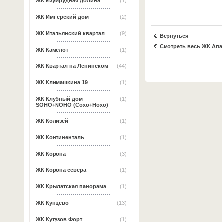
ЖК Изумрудная долина
(1)
ЖК Имперский дом
(2)
ЖК Итальянский квартал
(9)
Вернуться
Смотреть весь ЖК Апа
ЖК Камелот
(1)
ЖК Квартал на Ленинском
(44)
ЖК Климашкина 19
(1)
ЖК Клубный дом
(1)
SOHO+NOHO (Сохо+Нохо)
ЖК Колизей
(1)
ЖК Континенталь
(1)
ЖК Корона
(3)
ЖК Корона севера
(1)
ЖК Крылатская панорама
(1)
ЖК Кунцево
(13)
ЖК Кутузов Форт
(1)