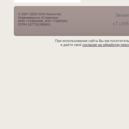
Звони
© 2007–2026 ООО Агентство
Недвижимости «Славянка»
ИНН 7743663096, КПП 772901001
+7 (495
ОГРН 1077761389903
При использовании сайта Вы как посетител
и даёте своё
согласие на обработку пер