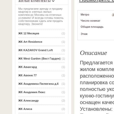
ЖИЛЫЕ КОМПЛЕКСЫ
Мы предлагаем аренду и продажу
квартир в элитных жилых
Метро
комплексах Москвы на отличных
условиях! И всегда готовы помочь
Число комнат
собственникам сдать или продать
квартиру. Звоните!
Общая площадь
ЖК 12 Месяцев
(1)
Этаж
ЖК Art Residence
(1)
Описание
ЖК KAZAKOV Grand Loft
(1)
ЖК West Garden (Вест Гарден)
(1)
Предлагается
ЖК Авангард
(1)
жилом комплек
расположенном
ЖК Авеню 77
(1)
планировка с
ЖК Академика Пилюгина д.6
(1)
полностью ук
ЖК Академия Люкс
(1)
кухню-гостину
ЖК Александр
(2)
оснащен каче
Установлены: 
ЖК Алиса
(2)